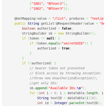
{
"1001"
, 
"BFUser2"
}
,

{
"1002"
, 
"BFUser3"
}
}
;
    @GetMapping
(
value 
=
"/list"
, produces 
=
"text/pl
public
String
 getList
(
@RequestHeader
(
value 
=
"be
boolean
 authorized 
=
false
;
        StringBuilder sb 
=
new
 StringBuilder
(
)
;
if
(
token 
!=
null
)
{
if
(
token.
equals
(
"secretUUID"
)
)
{
                authorized 
=
true
;
}
}
if
(
!
authorized
)
{
// bearer token not presented
// block access by throwing exception:
//throw new UnauthorizedException();
//get only IDs:
            sb.
append
(
"Available IDs:
\n
"
)
;
for
(
int
 i 
=
0
;
 i 
<
 dataTable.
length
;
 i
+
String
 textID 
=
 dataTable
[
i
]
[
0
]
;
int
 id 
=
Integer
.
parseInt
(
textID
)
;