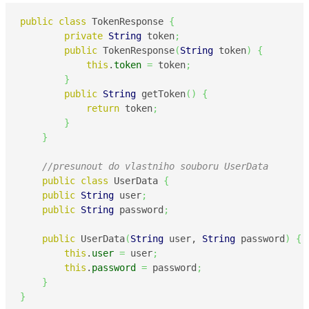
public
class
 TokenResponse 
{
private
String
 token
;
public
 TokenResponse
(
String
 token
)
{
this
.
token
=
 token
;
}
public
String
 getToken
(
)
{
return
 token
;
}
}
//presunout do vlastniho souboru UserData
public
class
 UserData 
{
public
String
 user
;
public
String
 password
;
public
 UserData
(
String
 user, 
String
 password
)
{
this
.
user
=
 user
;
this
.
password
=
 password
;
}
}