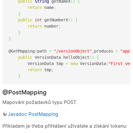
public
String
 getNameX
(
)
{
return
 name
;
}
public
int
 getNumberX
(
)
{
return
 number
;
}
}
@GetMapping
(
path 
=
"/versionObject"
,produces 
=
"appl
public
 VersionData helloObject
(
)
{
        VersionData tmp 
=
new
 VersionData
(
"First ver
return
 tmp
;
}
@PostMapping
Mapování požadavků typu POST.
Javadoc PostMapping
Příkladem je třeba přihlášení uživatele a získání tokenu: