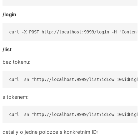
/login
curl -X POST http://localhost:9999/login -H "Content
/list
bez tokenu:
curl -sS "http://localhost:9999/list?idLow=10&idHigh
s tokenem:
curl -sS "http://localhost:9999/list?idLow=10&idHigh
detaily o jedne polozce s konkretnim ID: