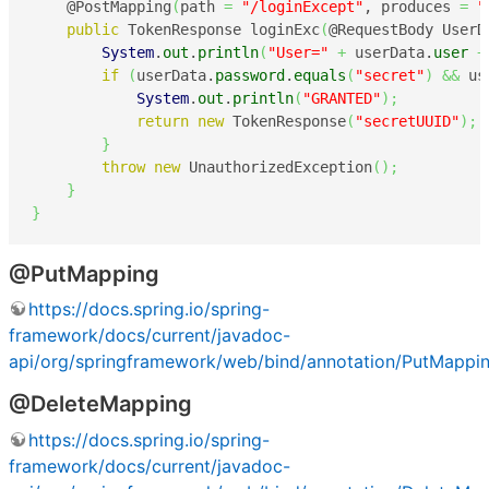
    @PostMapping
(
path 
=
"/loginExcept"
, produces 
=
"
public
 TokenResponse loginExc
(
@RequestBody UserD
System
.
out
.
println
(
"User="
+
 userData.
user
+
if
(
userData.
password
.
equals
(
"secret"
)
&&
 us
System
.
out
.
println
(
"GRANTED"
)
;
return
new
 TokenResponse
(
"secretUUID"
)
;
}
throw
new
 UnauthorizedException
(
)
;
}
}
@PutMapping
https://docs.spring.io/spring-
framework/docs/current/javadoc-
api/org/springframework/web/bind/annotation/PutMappin
@DeleteMapping
https://docs.spring.io/spring-
framework/docs/current/javadoc-