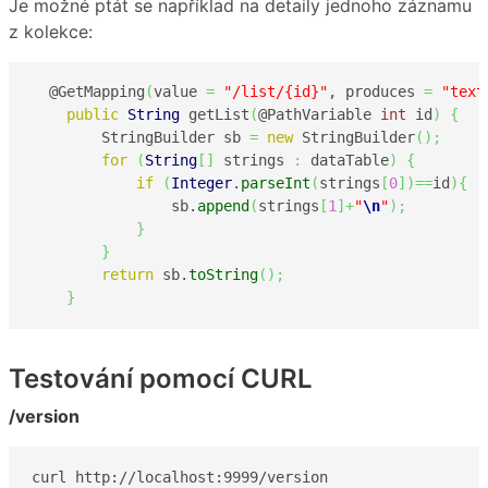
Je možné ptát se například na detaily jednoho záznamu
z kolekce:
  @GetMapping
(
value 
=
"/list/{id}"
, produces 
=
"text
public
String
 getList
(
@PathVariable 
int
 id
)
{
        StringBuilder sb 
=
new
 StringBuilder
(
)
;
for
(
String
[
]
 strings 
:
 dataTable
)
{
if
(
Integer
.
parseInt
(
strings
[
0
]
)
==
id
)
{
                sb.
append
(
strings
[
1
]
+
"
\n
"
)
;
}
}
return
 sb.
toString
(
)
;
}
Testování pomocí CURL
/version
curl http://localhost:9999/version