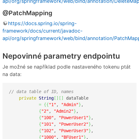
api/org/springframework/web/bind/annotation/DeleteMap
@PatchMapping
https://docs.spring.io/spring-
framework/docs/current/javadoc-
api/org/springframework/web/bind/annotation/PatchMapp
Nepovinné parametry endpointu
Je možné se například podle nastaveného tokenu ptát
na data:
// data table of ID, names
private
String
[
]
[
]
 dataTable

=
{
{
"1"
, 
"Admin"
}
,

{
"2"
, 
"Admin2"
}
,

{
"100"
, 
"PowerUser1"
}
,

{
"101"
, 
"PowerUser2"
}
,

{
"102"
, 
"PowerUser3"
}
,

{
"1000"
, 
"BFUser1"
}
,
