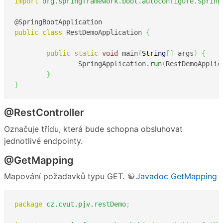
import
org.springframework.boot.autoconfigure.Spring
public
class
 RestDemoApplication 
{
public
static
void
 main
(
String
[
]
 args
)
{
		SpringApplication.
run
(
RestDemoApplic
}
}
@RestController
Označuje třídu, která bude schopna obsluhovat
jednotlivé endpointy.
@GetMapping
Mapování požadavků typu GET.
Javadoc GetMapping
package
cz.cvut.pjv.restDemo
;