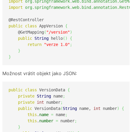
import
org.springframework.web.bind.annotation.GetMa
import
org.springframework.web.bind.annotation.RestC
public
class
 AppVersion 
{
    @GetMapping
(
"/version"
)
public
String
 hello
(
)
{
return
"verze 1.0"
;
}
}
Možnost vrátit objekt jako JSON:
public
class
 VersionData 
{
private
String
 name
;
private
int
 number
;
public
 VersionData
(
String
 name, 
int
 number
)
{
this
.
name
=
 name
;
this
.
number
=
 number
;
}