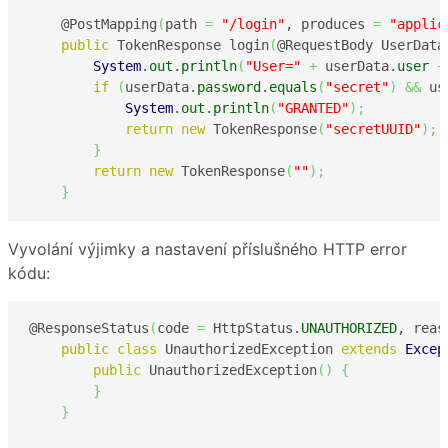
    @PostMapping
(
path 
=
"/login"
, produces 
=
"applic
public
 TokenResponse login
(
@RequestBody UserData
System
.
out
.
println
(
"User="
+
 userData.
user
+
if
(
userData.
password
.
equals
(
"secret"
)
&&
 us
System
.
out
.
println
(
"GRANTED"
)
;
return
new
 TokenResponse
(
"secretUUID"
)
;
}
return
new
 TokenResponse
(
""
)
;
}
Vyvolání výjimky a nastavení příslušného HTTP error
kódu:
@ResponseStatus
(
code 
=
 HttpStatus.
UNAUTHORIZED
, reas
public
class
 UnauthorizedException 
extends
Excep
public
 UnauthorizedException
(
)
{
}
}