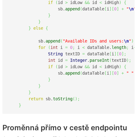
if
(
id 
>
 idLow 
&&
 id 
<
 idHigh
)
{
                    sb.
append
(
dataTable
[
i
]
[
0
]
+
"
\n
"
}
}
}
else
{
            sb.
append
(
"Available IDs and users:
\n
"
)
;
for
(
int
 i 
=
0
;
 i 
<
 dataTable.
length
;
 i
+
String
 textID 
=
 dataTable
[
i
]
[
0
]
;
int
 id 
=
Integer
.
parseInt
(
textID
)
;
if
(
id 
>
 idLow 
&&
 id 
<
 idHigh
)
{
                    sb.
append
(
dataTable
[
i
]
[
0
]
+
" "
}
}
}
return
 sb.
toString
(
)
;
}
Proměnná přímo v cestě endpointu