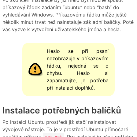
Po skončení instalace by již mělo být možné spustit
příkazový řádek zadáním “ubuntu” nebo “bash” do
vyhledávání Windows. Příkazovému řádku může ještě
několik minut trvat než nainstaluje základní balíčky. Poté
vás vyzve k vytvoření uživatelského jména a hesla.
Heslo se při psaní
nezobrazuje v příkazovém
řádku, nejedná se o
chybu. Heslo si
zapamatujte, je potřeba
při instalaci doplňků.
Instalace potřebných balíčků
Po instalci Ubuntu prostředí již stačí nainstalovat
vývojové nástroje. To je v prostředí Ubuntu přímočaré
použitím příkazu
. Pro instalaci je však potřeba
apt-get