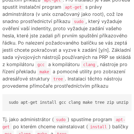
spustit instalační program
s právy
apt-get
adminstrátora (v unix označovaný jako root), což lze
snadno prostřednictví příkazu
, který vyžaduje
sudo
ověření vaší indentity, proto vyžaduje zadání vašeho
hesla, které jste zadali při prvním spuštění příkazového
řádku. Po nalezení požadovaného balíčku se vás zeptá
jestli chcete pokračovat a vyzve k zadání [y/n]. Základní
sada vývojových nástrojů používaných na PRP se skládá
z kompilátoru
a kompilátoru
, nástroje pro
gcc
clang
řízení překladu
a pomocné utility pro zobrazení
make
adresářové struktury
. Instalaci těchto nástroju
tree
provedeme přímočaře prostředníctvím příkazu
Tj. jako administrátor (
) spustíme program
sudo
apt-
po kterém chceme nainstalovat (
) balíčky
get
install
,
,
a
.
gcc
clang
make
tree