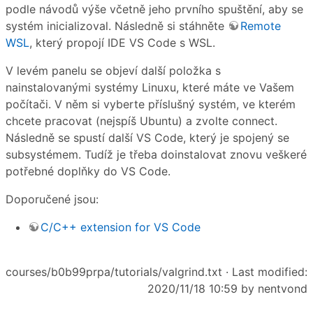
podle návodů výše včetně jeho prvního spuštění, aby se
systém inicializoval. Následně si stáhněte
Remote
WSL
, který propojí IDE VS Code s WSL.
V levém panelu se objeví další položka s
nainstalovanými systémy Linuxu, které máte ve Vašem
počítači. V něm si vyberte příslušný systém, ve kterém
chcete pracovat (nejspíš Ubuntu) a zvolte connect.
Následně se spustí další VS Code, který je spojený se
subsystémem. Tudíž je třeba doinstalovat znovu veškeré
potřebné doplňky do VS Code.
Doporučené jsou:
C/C++ extension for VS Code
courses/b0b99prpa/tutorials/valgrind.txt
· Last modified:
2020/11/18 10:59 by
nentvond