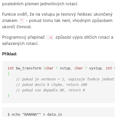
posledních písmen jednotlivých rotací.
Funkce ověří, že na vstupu je textový řetězec ukončený
znakem
- pokud tomu tak není, vhodným způsobem
^
ukončí činnost.
Programový přepínač
způsobí výpis dílčích rotací a
-v
seřazených rotací.
Příklad:
int
 bw_transform 
(
char
*
 vstup
,
char
*
 vystup
,
int
 v
{
// pokud je verbose = 1, vypisuje funkce jednotl
// pokud doslo k chybe, return 100
// pokud vse dopadlo OK, return 0
}
$ echo "BANANA^" > data.in
