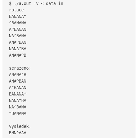
$ ./a.out -v < data.in 

rotace:

BANANA^

^BANANA

A^BANAN

NA^BANA

ANA^BAN

NANA^BA

ANANA^B

serazeno:

ANANA^B

ANA^BAN

A^BANAN

BANANA^

NANA^BA

NA^BANA

^BANANA

vysledek:

BNN^AAA