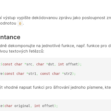
ní výstup vypište dekódovanou zprávu jako posloupnost z
hodnotou
.
0
ntance
ně dekomponujte na jednotlivé funkce, např. funkce pro 
dvou textových řetězců:
t
(
const
char
*
src
,
char
*
dst
,
int
 offset
)
;
re
(
const
char
*
str1
,
const
char
*
str2
)
;
t vhodné napsat funkci pro šifrování jednoho písmene, kt
te
(
char
 original
,
int
 offset
)
;