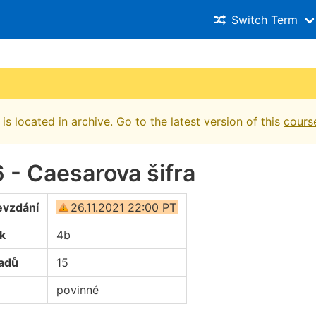
Switch Term
is located in archive. Go to the latest version of this
cours
- Caesarova šifra
evzdání
26.11.2021 22:00 PT
k
4b
oadů
15
povinné