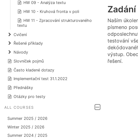
HW 09 - Analýza textu
Zadání
HW 10 - Kruhová fronta v poli
Naším úkolem
HW 11 - Zpracování strukturovaného
textu
písmeno posu
odposlechnut
Cvičení
testování vš
Řešené příklady
dekódovanéh
Návody
výstup. Obec
řešení.
Slovníček pojmů
Často kladené dotazy
Implementační test 31.1.2022
Přednášky
Otázky pro testy
ALL COURSES
Summer 2025 / 2026
Winter 2025 / 2026
Summer 2024 / 2025