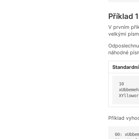
Příklad 
V prvním přík
velkými písme
Odposlechnut
náhodné písm
Standardní
10

xUbbemeh
XYllowor
Příklad vyho
00: xUbbe