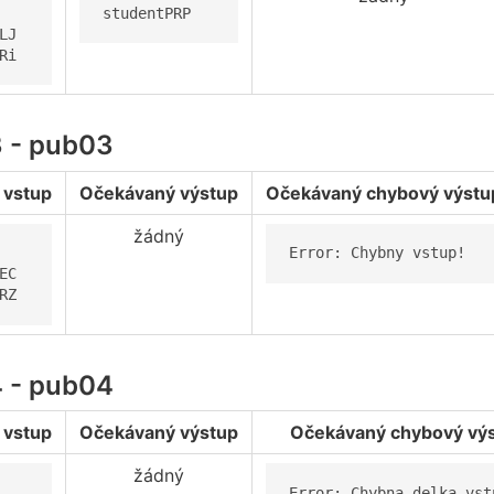
studentPRP
LJ

Ri
3 - pub03
 vstup
Očekávaný výstup
Očekávaný chybový výstu
žádný
Error: Chybny vstup!
EC

RZ
4 - pub04
 vstup
Očekávaný výstup
Očekávaný chybový vý
žádný
Error: Chybna delka vst