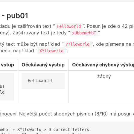
1 - pub01
ladu je zašifrován text “
”. Posun je zde o 42 pí
Helloworld
ny). Zašifrovaný text je tedy “
”.
xUbbemehbT
ý text může být například “
”, kde písmena na
??lloworld
eno, například “
”.
XYlloworld
 vstup
Očekávaný výstup
Očekávaný chybový výstu
žádný
Helloworld
bT

ld
dnocení. Největší počet shodných písmen (8/10) má posun o
mehbT ~ XYlloworld > 0 correct letters
