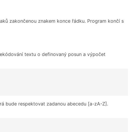
naků zakončenou znakem konce řádku. Program končí s
dekódování textu o definovaný posun a výpočet
erá bude respektovat zadanou abecedu [a-zA-Z].