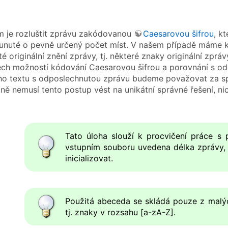
 je rozluštit zprávu zakódovanou
Caesarovou šifrou
, k
nuté o pevně určený počet míst. V našem případě máme k di
é originální znění zprávy, tj. některé znaky originální zpr
ech možností kódování Caesarovou šifrou a porovnání s o
o textu s odposlechnutou zprávu budeme považovat za sp
ně nemusí tento postup vést na unikátní správné řešení, ni
Tato úloha slouží k procvičení práce s p
vstupním souboru uvedena délka zprávy,
inicializovat.
Použitá abeceda se skládá pouze z malýc
tj. znaky v rozsahu [a-zA-Z].