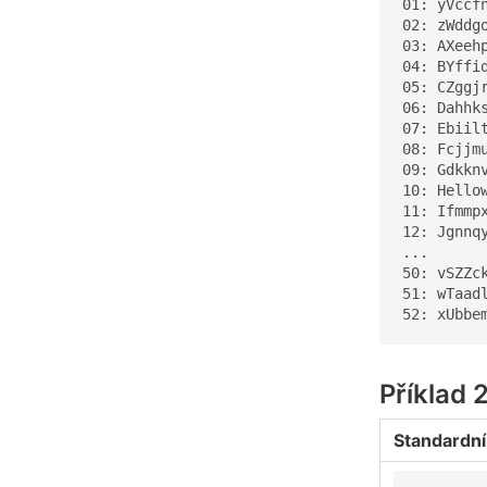
01: yVccf
02: zWddg
03: AXeeh
04: BYffi
05: CZggj
06: Dahhk
07: Ebiil
08: Fcjjm
09: Gdkkn
10: Hello
11: Ifmmp
12: Jgnnq
...

50: vSZZc
51: wTaad
52: xUbbe
Příklad 
Standardní