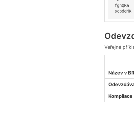
fghQRa

scbdeMK
Odevzd
Veřejné přík
Název v B
Odevzdáva
Kompilace