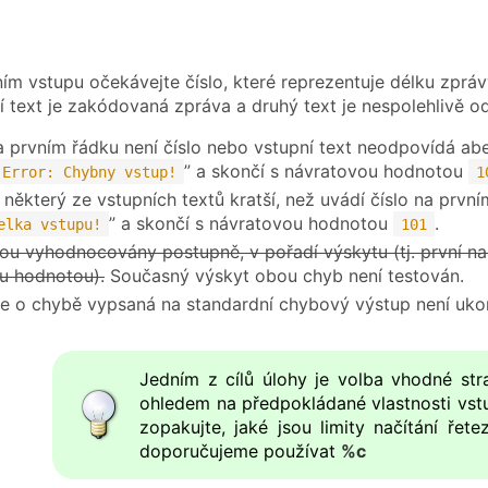
ím vstupu očekávejte číslo, které reprezentuje délku zprá
ní text je zakódovaná zpráva a druhý text je nespolehlivě o
 prvním řádku není číslo nebo vstupní text neodpovídá a
” a skončí s návratovou hodnotou
Error: Chybny vstup!
1
 některý ze vstupních textů kratší, než uvádí číslo na prv
” a skončí s návratovou hodnotou
.
elka vstupu!
101
ou vyhodnocovány postupně, v pořadí výskytu (tj. první n
u hodnotou).
Současný výskyt obou chyb není testován.
e o chybě vypsaná na standardní chybový výstup není uk
Jedním z cílů úlohy je volba vhodné str
ohledem na předpokládané vlastnosti vstu
zopakujte, jaké jsou limity načítání ře
doporučujeme používat
%c