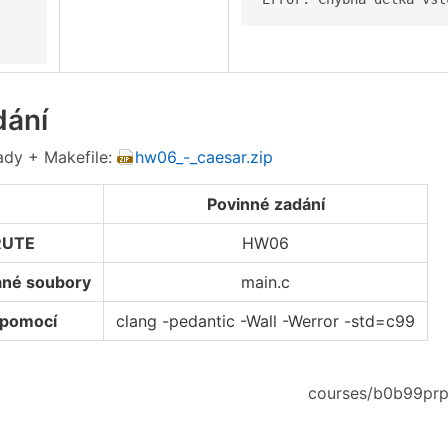
ání
lady + Makefile:
hw06_-_caesar.zip
Povinné zadání
RUTE
HW06
né soubory
main.c
 pomocí
clang -pedantic -Wall -Werror -std=c99
courses/b0b99prp