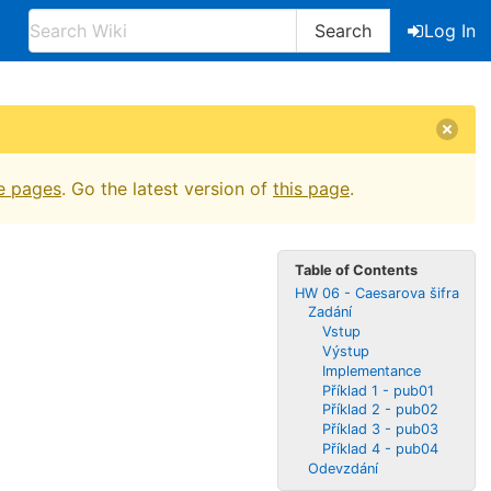
Search
Log In
e pages
. Go the latest version of
this page
.
Table of Contents
HW 06 - Caesarova šifra
Zadání
Vstup
Výstup
Implementance
Příklad 1 - pub01
Příklad 2 - pub02
Příklad 3 - pub03
Příklad 4 - pub04
Odevzdání