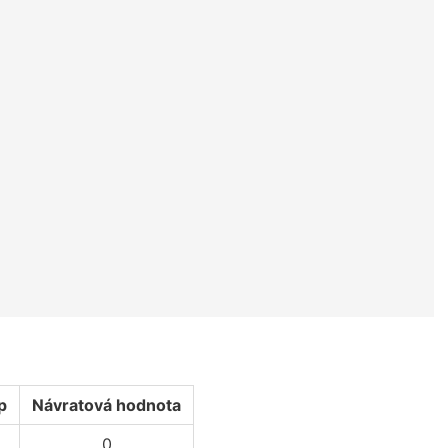
p
Návratová hodnota
0