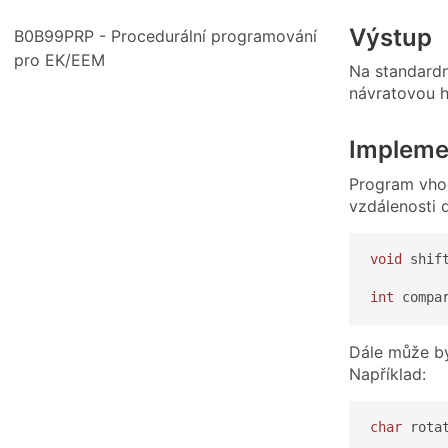
Výstup
B0B99PRP - Procedurální programování
pro EK/EEM
Na standard
návratovou 
Impleme
Program vhod
vzdálenosti 
void
 shif
int
 compa
Dále může bý
Například:
char
 rota