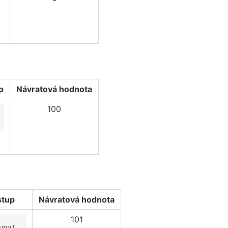
p
Návratová hodnota
100
stup
Návratová hodnota
101
upu!