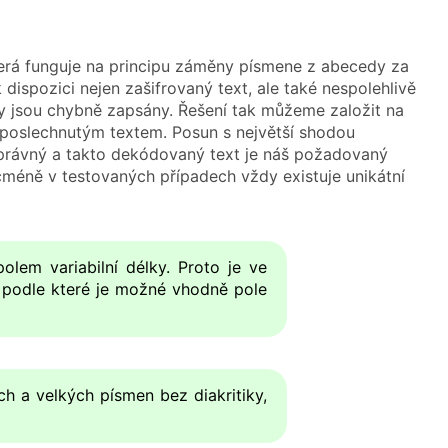
terá funguje na principu záměny písmene z abecedy za
spozici nejen zašifrovaný text, ale také nespolehlivě
ávy jsou chybně zapsány. Řešení tak můžeme založit na
dposlechnutým textem. Posun s největší shodou
rávný a takto dekódovaný text je náš požadovaný
cméně v testovaných případech vždy existuje unikátní
olem variabilní délky. Proto je ve
 podle které je možné vhodně pole
h a velkých písmen bez diakritiky,