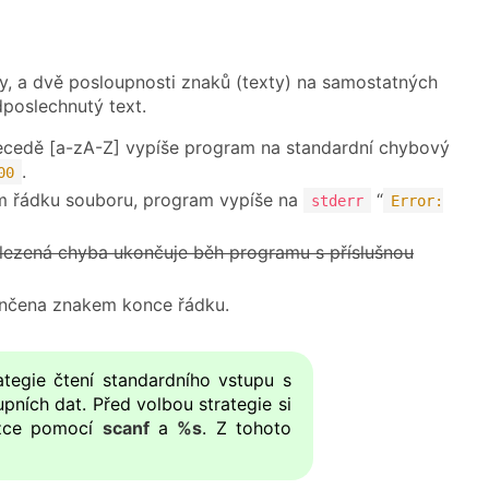
vy, a dvě posloupnosti znaků (texty) na samostatných
dposlechnutý text.
becedě [a-zA-Z] vypíše program na standardní chybový
.
00
ním řádku souboru, program vypíše na
“
stderr
Error:
alezená chyba ukončuje běh programu s příslušnou
ončena znakem konce řádku.
ategie čtení standardního vstupu s
pních dat. Před volbou strategie si
tezce pomocí
scanf
a
%s
. Z tohoto