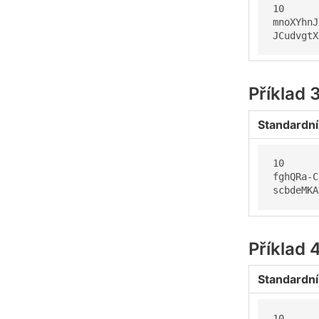
10

mnoXYhnJ
JCudvgtX
Příklad 
Standardní
10

fghQRa-C
scbdeMKA
Příklad 
Standardní
10
