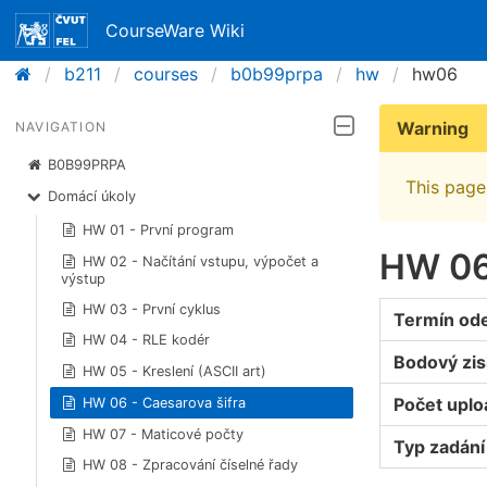
CourseWare Wiki
b211
courses
b0b99prpa
hw
hw06
Warning
NAVIGATION
B0B99PRPA
This page 
Domácí úkoly
HW 01 - První program
HW 06 
HW 02 - Načítání vstupu, výpočet a
výstup
HW 03 - První cyklus
Termín od
HW 04 - RLE kodér
Bodový zis
HW 05 - Kreslení (ASCII art)
Počet upl
HW 06 - Caesarova šifra
HW 07 - Maticové počty
Typ zadání
HW 08 - Zpracování číselné řady