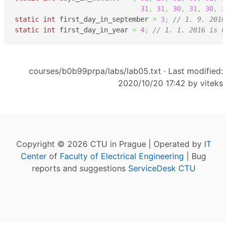
31
,
31
,
30
,
31
,
30
,
3
static
int
 first_day_in_september 
=
3
;
// 1. 9. 2016
static
int
 first_day_in_year 
=
4
;
// 1. 1. 2016 is F
courses/b0b99prpa/labs/lab05.txt
· Last modified:
2020/10/20 17:42 by
viteks
Copyright © 2026 CTU in Prague | Operated by
IT
Center
of
Faculty of Electrical Engineering
| Bug
reports and suggestions
ServiceDesk CTU