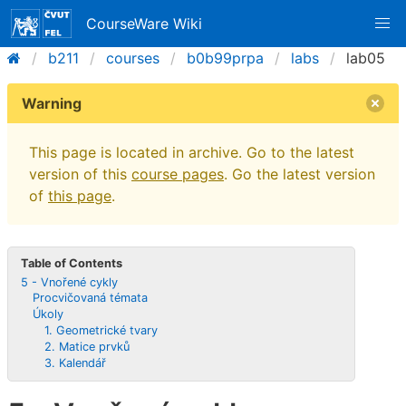
CourseWare Wiki
b211
courses
b0b99prpa
labs
lab05
Warning
This page is located in archive. Go to the latest
version of this
course pages
. Go the latest version
of
this page
.
Table of Contents
5 - Vnořené cykly
Procvičovaná témata
Úkoly
1. Geometrické tvary
2. Matice prvků
3. Kalendář