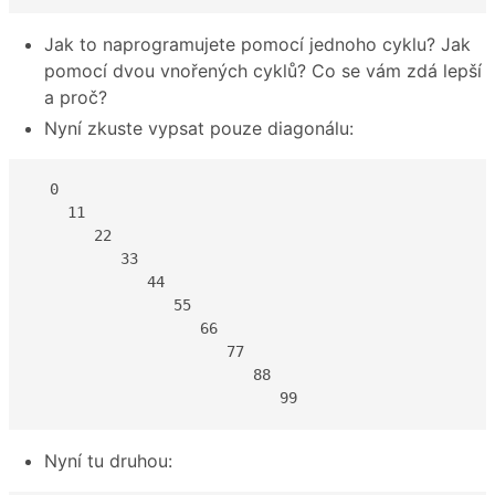
Jak to naprogramujete pomocí jednoho cyklu? Jak
pomocí dvou vnořených cyklů? Co se vám zdá lepší
a proč?
Nyní zkuste vypsat pouze diagonálu:
  0

    11

       22

          33

             44

                55

                   66

                      77

                         88

                            99
Nyní tu druhou: