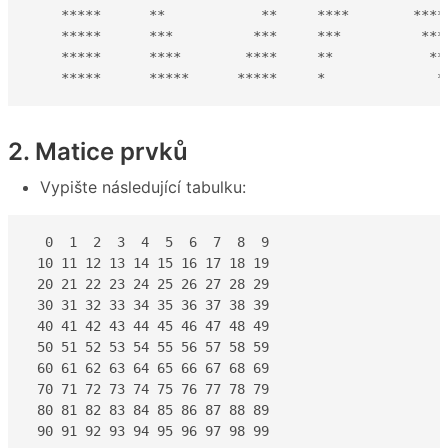
    *****      **            **     ****        ****

    *****      ***          ***     ***          ***

    *****      ****        ****     **            ** 
    *****      *****      *****     *              *
2. Matice prvků
Vypište následující tabulku:
  0  1  2  3  4  5  6  7  8  9

 10 11 12 13 14 15 16 17 18 19

 20 21 22 23 24 25 26 27 28 29

 30 31 32 33 34 35 36 37 38 39

 40 41 42 43 44 45 46 47 48 49

 50 51 52 53 54 55 56 57 58 59

 60 61 62 63 64 65 66 67 68 69

 70 71 72 73 74 75 76 77 78 79

 80 81 82 83 84 85 86 87 88 89

 90 91 92 93 94 95 96 97 98 99