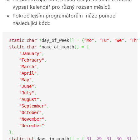
vypsat kalendář pro různý rozsah měsíců.
Pokročilejším programátorům může pomoci
následující kód::
static
char
*
day_of_week
[
]
=
{
"Mo"
,
"Tu"
,
"We"
,
"Th"
static
char
*
name_of_month
[
]
=
{
"January"
,
"February"
,
"March"
,
"April"
,
"May"
,
"June"
,
"July"
,
"August"
,
"September"
,
"October"
,
"November"
,
"December"
}
;
static
int
 days_in_month
[
]
=
{
31
,
29
,
31
,
30
,
31
,
3