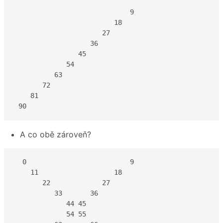
                             9

                         18

                      27

                   36

                45

             54

          63

       72

    81

 90
A co obě zároveň?
  0                          9

    11                   18

       22             27

          33       36

             44 45

             54 55
