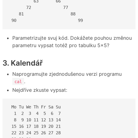
          63       66

       72             77

    81                   88

 90                         99
Parametrizujte svuj kód. Dokážete pouhou změnou
parametru vypsat totéž pro tabulku 5×5?
3. Kalendář
Naprogramujte zjednodušenou verzi programu
.
cal
Nejdříve zkuste vypsat:
 Mo Tu We Th Fr Sa Su

  1  2  3  4  5  6  7

  8  9 10 11 12 13 14

 15 16 17 18 19 20 21

 22 23 24 25 26 27 28
