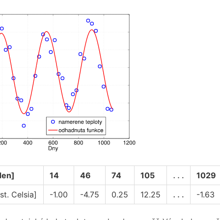
…
…
den]
14
46
74
105
1029
…
…
st. Celsia]
-1.00
-4.75
0.25
12.25
-1.63