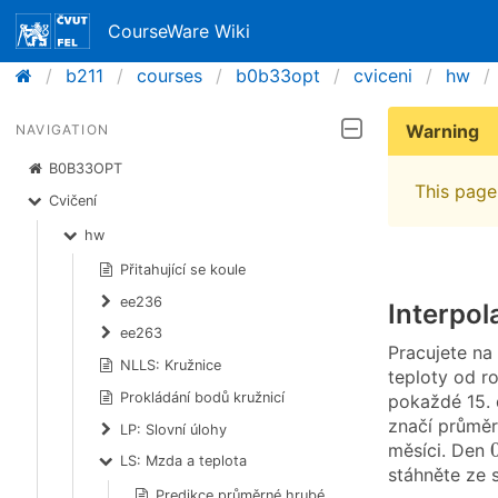
CourseWare Wiki
b211
courses
b0b33opt
cviceni
hw
Warning
NAVIGATION
B0B33OPT
This page 
Cvičení
hw
Přitahující se koule
ee236
Interpol
ee263
Pracujete na
NLLS: Kružnice
teploty od r
Prokládání bodů kružnicí
pokaždé 15. 
značí průměr
LP: Slovní úlohy
měsíci. Den
LS: Mzda a teplota
stáhněte ze
Predikce průměrné hrubé