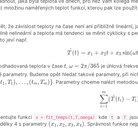
adnout, jaká byla teplota ve dnech, pro něž Vám kolega měře
te) množinu naměřených teplot funkcí, kterou pak lze použí
dět, že závislost teploty na čase není ani přibližně lineár
 silně nelineární a teplota má tendenci se měnit cyklicky s
to jeví např.
T
^
(
t
)
=
x
1
+
x
2
t
+
x
3
sin
(
ω
t
)
^
(
)
=
+
+
sin
(
T
t
x
x
t
x
ω
1
2
3
ω
=
2
π
/
365
t
=
2
/
365
odhadovaná teplota v čase
,
je úhlová frekv
t
ω
π
 parametry. Budeme opět hledat takové parametry, při ni
t
1
,
T
1
)
,
…
,
(
t
m
,
T
m
)
}
(
,
)
,
…
,
(
,
)
}
. Parametry chceme nalézt metodou 
t
T
t
T
1
1
m
m
∑
i
=
1
m
(
T
^
(
t
i
)
−
m
∑
^
(
(
)
−
T
t
T
i
i
=
1
i
ntujte funkci
kde
a
jso
x = fit_temps(t,T,omega)
t
T
(
x
1
,
x
2
,
x
3
,
x
4
)
(
,
,
,
)
 délky 4 s parametry
. Správnost funkce ne
x
x
x
x
1
2
3
4