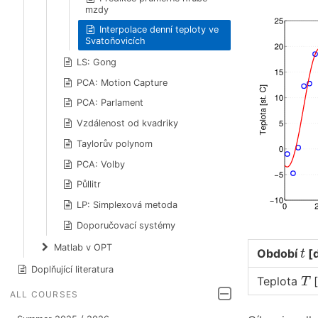
mzdy
Interpolace denní teploty ve
Svatoňovicích
LS: Gong
PCA: Motion Capture
PCA: Parlament
Vzdálenost od kvadriky
Taylorův polynom
PCA: Volby
Půllitr
LP: Simplexová metoda
Doporučovací systémy
t
Matlab v OPT
Období
[
t
Doplňující literatura
T
Teplota
[
T
ALL COURSES