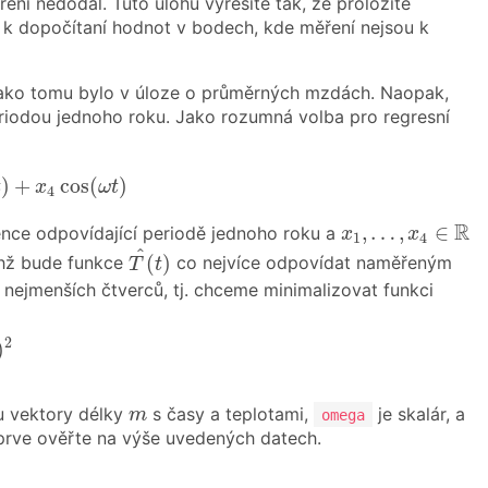
ní nedodal. Tuto úlohu vyřešíte tak, že proložíte
t k dopočítaní hodnot v bodech, kde měření nejsou k
ní, jako tomu bylo v úloze o průměrných mzdách. Naopak,
 periodou jednoho roku. Jako rozumná volba pro regresní
+
x
4
cos
(
ω
t
)
)
+
cos
(
)
t
x
ω
t
4
x
1
,
…
,
x
4
∈
R
R
,
…
,
∈
ence odpovídající periodě jednoho roku a
x
x
1
4
T
^
(
t
)
^
(
)
chž bude funkce
co nejvíce odpovídat naměřeným
T
t
nejmenších čtverců, tj. chceme minimalizovat funkci
T
i
)
2
2
)
m
u vektory délky
s časy a teplotami,
je skalár, a
m
omega
jprve ověřte na výše uvedených datech.