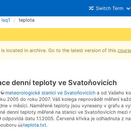
Switch Term
lsq1
teplota
is located in archive. Go to the latest version of this
cours
ace denní teploty ve Svatoňovicích
meteorologické stanici ve Svatoňovicích
a od Vašeho kol
oku 2005 do roku 2007. Váš kolega neprováděl měření každý
dne v měsíci. Naměřené teploty jsou vyneseny v grafu a v
né denní teploty měřené na stanici ve Svatoňovicích mezi
0
0
odpovídá datu 1.1.2005. Červená křivka je odhadnuta z n
 souboru
teplota.txt
.