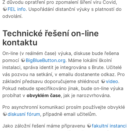
Z důvodu opratření pro zpomalení šíření viru Covid,
FEL info
. Uspořádání distanční výuky s platností do
odvolání.
Technické řešení on-line
kontaktu
On-line (v reálném čase) výuka, diskuse bude řešena
pomocí
BigBlueButton.org
. Máme lokální školní
instalaci, správa identit je integrována s Brute. Učitelé
vás pozvou na setkání, v emailu dostanente odkaz. Pro
základní předsavu doporučujeme shlédnout
video
.
Pokud nebude specifikováno jinak, bude on-line výuka
probíhat v
obvyklém čase
, jak je narozvrhována.
Pro asynchronní komunikaci prosím používejte obvyklé
diskusní fórum
, případně email učitelům.
Jako záložní řešení máme připravenu
fakultní instanci