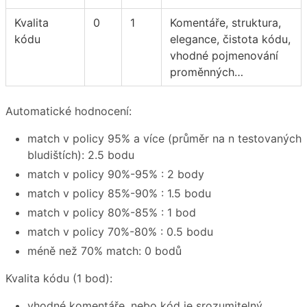
Kvalita
0
1
Komentáře, struktura,
kódu
elegance, čistota kódu,
vhodné pojmenování
proměnných…
Automatické hodnocení:
match v policy 95% a více (průměr na n testovaných
bludištích): 2.5 bodu
match v policy 90%-95% : 2 body
match v policy 85%-90% : 1.5 bodu
match v policy 80%-85% : 1 bod
match v policy 70%-80% : 0.5 bodu
méně než 70% match: 0 bodů
Kvalita kódu (1 bod):
vhodné komentáře, nebo kód je srozumitelný