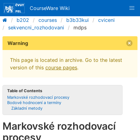
CourseWare Wiki
b202
courses
b3b33kui
cviceni
sekvencni_rozhodovani
mdps
Warning
This page is located in archive. Go to the latest
version of this
course pages
.
Table of Contents
Markovské rozhodovací procesy
Bodové hodnocení a termíny
Základní metody
Markovské rozhodovací
procesy