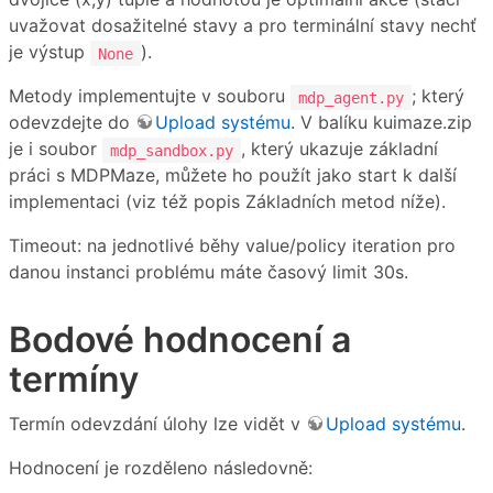
uvažovat dosažitelné stavy a pro terminální stavy nechť
je výstup
).
None
Metody implementujte v souboru
; který
mdp_agent.py
odevzdejte do
Upload systému
. V balíku kuimaze.zip
je i soubor
, který ukazuje základní
mdp_sandbox.py
práci s MDPMaze, můžete ho použít jako start k další
implementaci (viz též popis Základních metod níže).
Timeout: na jednotlivé běhy value/policy iteration pro
danou instanci problému máte časový limit 30s.
Bodové hodnocení a
termíny
Termín odevzdání úlohy lze vidět v
Upload systému
.
Hodnocení je rozděleno následovně: