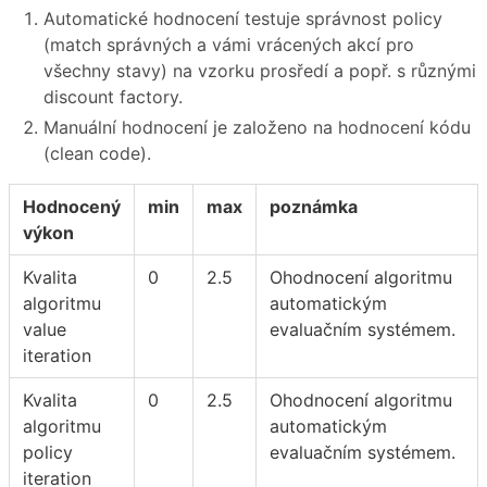
Automatické hodnocení testuje správnost policy
(match správných a vámi vrácených akcí pro
všechny stavy) na vzorku prosředí a popř. s různými
discount factory.
Manuální hodnocení je založeno na hodnocení kódu
(clean code).
Hodnocený
min
max
poznámka
výkon
Kvalita
0
2.5
Ohodnocení algoritmu
algoritmu
automatickým
value
evaluačním systémem.
iteration
Kvalita
0
2.5
Ohodnocení algoritmu
algoritmu
automatickým
policy
evaluačním systémem.
iteration