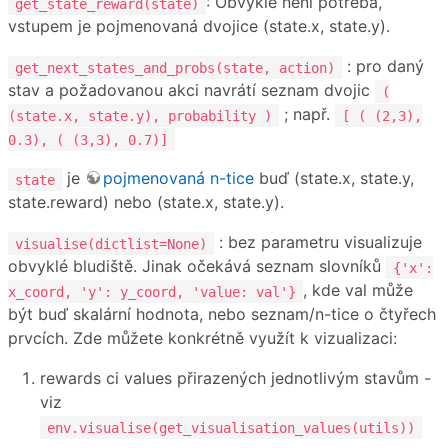
: Obvykle není potřeba,
get_state_reward(state)
vstupem je pojmenovaná dvojice (state.x, state.y).
: pro daný
get_next_states_and_probs(state, action)
stav a požadovanou akci navrátí seznam dvojic
(
; např.
(state.x, state.y), probability )
[ ( (2,3),
0.3), ( (3,3), 0.7)]
je
pojmenovaná n-tice
buď (state.x, state.y,
state
state.reward) nebo (state.x, state.y).
: bez parametru visualizuje
visualise(dictlist=None)
obvyklé bludiště. Jinak očekává seznam slovníků
{'x':
, kde val může
x_coord, 'y': y_coord, 'value: val'}
být buď skalární hodnota, nebo seznam/n-tice o čtyřech
prvcích. Zde můžete konkrétně využít k vizualizaci:
rewards ci values přirazených jednotlivým stavům -
viz
env.visualise(get_visualisation_values(utils))