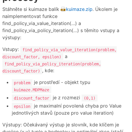
Stáhněte si kuimaze balík
kuimaze.zip
. Úkolem je
naimplementovat funkce
find_policy_via_value_iteration(…) a
find_policy_via_policy_iteration(…) s těmito vstupy a
výstupy:
Vstupy:
find_policy_via_value_iteration(problem,
a
discount_factor, epsilon)
find_policy_via_policy_iteration(problem,
, kde:
discount_factor)
je prostředí - objekt typu
problem
kuimaze.MDPMaze
je z rozmezi
discount_factor
(0,1)
je maximalní povolená chyba pro Value
epsilon
jednotlivých stavů (pouze pro value iteration)
Výstupy: Očekávaný výstup je slovník, kde klíčem je
dvojice (x,y) tuple a hodnotou je optimální akce (stačí