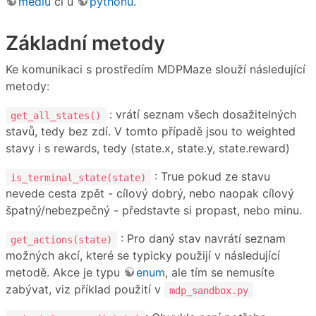
mediu
či u
pythonu
.
Základní metody
Ke komunikaci s prostředím MDPMaze slouží následující
metody:
: vrátí seznam všech dosažitelných
get_all_states()
stavů, tedy bez zdí. V tomto případě jsou to weighted
stavy i s rewards, tedy (state.x, state.y, state.reward)
: True pokud ze stavu
is_terminal_state(state)
nevede cesta zpět - cílový dobrý, nebo naopak cílový
špatný/nebezpečný - představte si propast, nebo minu.
: Pro daný stav navrátí seznam
get_actions(state)
možných akcí, které se typicky použijí v následující
metodě. Akce je typu
enum
, ale tím se nemusíte
zabývat, viz příklad použití v
mdp_sandbox.py