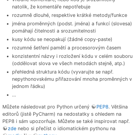
natolik, že komentáře nepotřebuje
rozumně dlouhé, respektive krátké metody/funkce
jména proměnných (podst. jména) a funkcí (slovesa)
pomáhají čitelnosti a srozumitelnosti
kusy kódu se neopakují (žádné copy-paste)
rozumné šetření pamětí a procesorovým časem
konzistentní názvy i rozložení kódu v celém souboru
(oddělovat slova ve všech metodách stejně, atp.)
přehledná struktura kódu (vyvarujte se např.
nepythonovskému přiřazování mnoha proměnných v
jednom řádku)
…
Můžete následovat pro Python určený
PEP8
. Většina
editorů (jistě PyCharm) na nedostatky s ohledem na
PEP8 i sám upozorňuje. Můžete se také inspirovat např.
zde
nebo si přečíst o idiomatickém pythonu na