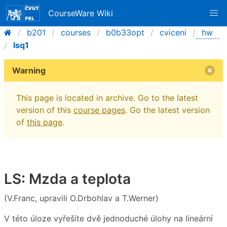
CourseWare Wiki
b201
courses
b0b33opt
cviceni
hw
lsq1
Warning
This page is located in archive. Go to the latest
version of this
course pages
. Go the latest version
of
this page
.
LS: Mzda a teplota
(V.Franc, upravili O.Drbohlav a T.Werner)
V této úloze vyřešíte dvě jednoduché úlohy na lineární