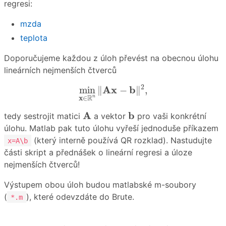
regresi:
mzda
teplota
Doporučujeme každou z úloh převést na obecnou úlohu
lineárních nejmenších čtverců
min
x
∈
R
n
‖
A
x
−
b
‖
2
,
2
A
x
b
min
∥
−
∥
,
R
n
x
∈
A
b
A
b
tedy sestrojit matici
a vektor
pro vaši konkrétní
úlohu. Matlab pak tuto úlohu vyřeší jednoduše příkazem
(který interně používá QR rozklad). Nastudujte
x=A\b
části skript a přednášek o lineární regresi a úloze
nejmenších čtverců!
Výstupem obou úloh budou matlabské m-soubory
(
), které odevzdáte do Brute.
*.m