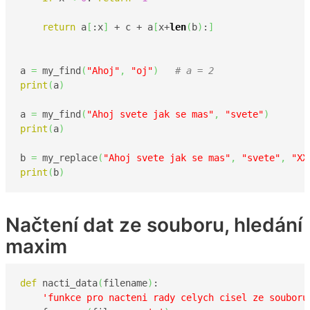
return
 a
[
:x
]
 + c + a
[
x+
len
(
b
)
:
]
a 
=
 my_find
(
"Ahoj"
,
"oj"
)
# a = 2
print
(
a
)
a 
=
 my_find
(
"Ahoj svete jak se mas"
,
"svete"
)
print
(
a
)
b 
=
 my_replace
(
"Ahoj svete jak se mas"
,
"svete"
,
"XX
print
(
b
)
Načtení dat ze souboru, hledání
maxim
def
 nacti_data
(
filename
)
:

'funkce pro nacteni rady celych cisel ze souboru