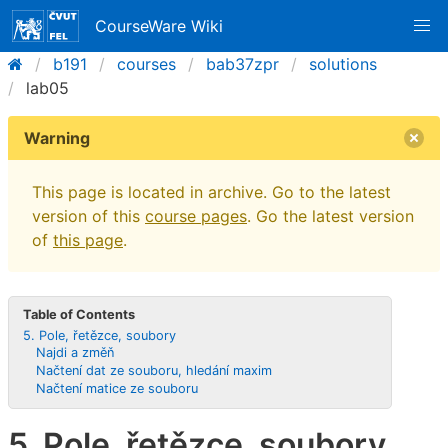
CourseWare Wiki
b191
courses
bab37zpr
solutions
lab05
Warning
This page is located in archive. Go to the latest
version of this
course pages
. Go the latest version
of
this page
.
Table of Contents
5. Pole, řetězce, soubory
Najdi a změň
Načtení dat ze souboru, hledání maxim
Načtení matice ze souboru
5. Pole, řetězce, soubory