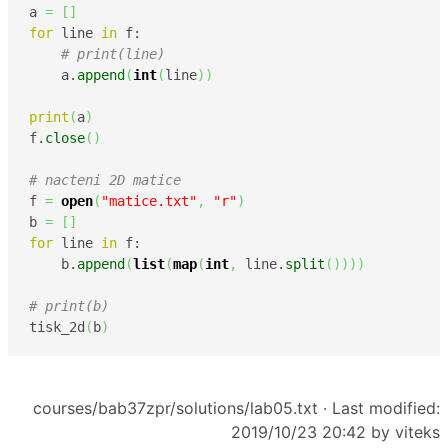
a 
=
[
]
for
 line 
in
 f:

# print(line)
    a.
append
(
int
(
line
)
)
print
(
a
)
f.
close
(
)
# nacteni 2D matice
f 
=
open
(
"matice.txt"
,
"r"
)
b 
=
[
]
for
 line 
in
 f:

    b.
append
(
list
(
map
(
int
,
 line.
split
(
)
)
)
)
# print(b)
tisk_2d
(
b
)
courses/bab37zpr/solutions/lab05.txt
· Last modified:
2019/10/23 20:42 by
viteks