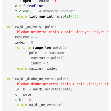
    f 
=
open
(
filename
,
'r'
)
    a 
=
 f.
readline
(
)
    f.
close
(
)
# uzavreni souboru
return
list
(
map
(
int
,
 a.
split
(
)
)
)
def
 najdi_nejvetsi
(
pole
)
:

'hledam nejvetsi cislo z pole kladnych celych ci
    maximum 
=
 -
1
    index 
=
0
for
 i 
in
range
(
len
(
pole
)
)
:

if
 pole
[
i
]
>
 maximum:

            maximum 
=
 pole
[
i
]
            index 
=
 i

return
 maximum
,
 index

def
 najdi_druhe_nejvetsi
(
pole
)
:

'hledam druhe nejvetsi cislo z pole kladnych cis
(
a
,
 b
)
=
 najdi_nejvetsi
(
pole
)
    c 
=
 pole
[
:
]
    c
[
b
]
=
0
return
 najdi_nejvetsi
(
c
)