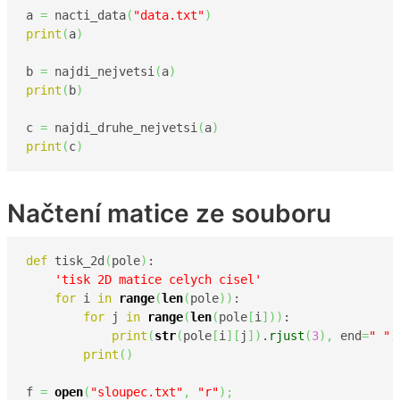
a 
=
 nacti_data
(
"data.txt"
)
print
(
a
)
b 
=
 najdi_nejvetsi
(
a
)
print
(
b
)
c 
=
 najdi_druhe_nejvetsi
(
a
)
print
(
c
)
Načtení matice ze souboru
def
 tisk_2d
(
pole
)
:

'tisk 2D matice celych cisel'
for
 i 
in
range
(
len
(
pole
)
)
:

for
 j 
in
range
(
len
(
pole
[
i
]
)
)
:

print
(
str
(
pole
[
i
]
[
j
]
)
.
rjust
(
3
)
,
 end
=
" "
)
print
(
)
f 
=
open
(
"sloupec.txt"
,
"r"
)
;