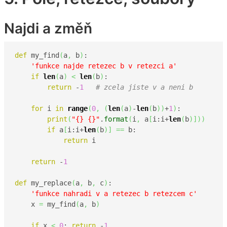
Najdi a změň
def
 my_find
(
a
,
 b
)
:

'funkce najde retezec b v retezci a'
if
len
(
a
)
<
len
(
b
)
:

return
 -
1
# zcela jiste v a neni b
for
 i 
in
range
(
0
,
(
len
(
a
)
-
len
(
b
)
)
+
1
)
:

print
(
"{} {}"
.
format
(
i
,
 a
[
i:i+
len
(
b
)
]
)
)
if
 a
[
i:i+
len
(
b
)
]
==
 b:

return
 i

return
 -
1
def
 my_replace
(
a
,
 b
,
 c
)
:

'funkce nahradi v a retezec b retezcem c'
    x 
=
 my_find
(
a
,
 b
)
if
 x 
<
0
: 
return
 -
1