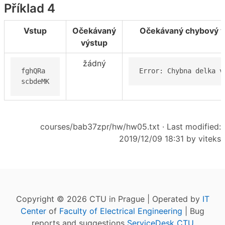
Příklad 4
Vstup
Očekávaný
Očekávaný chybový v
výstup
žádný
fghQRa

Error: Chybna delka v
scbdeMK
courses/bab37zpr/hw/hw05.txt
· Last modified:
2019/12/09 18:31 by
viteks
Copyright © 2026 CTU in Prague | Operated by
IT
Center
of
Faculty of Electrical Engineering
| Bug
reports and suggestions
ServiceDesk CTU