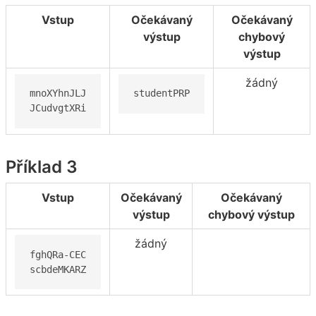
Vstup
Očekávaný
Očekávaný
výstup
chybový
výstup
žádný
mnoXYhnJLJ

studentPRP
JCudvgtXRi
Příklad 3
Vstup
Očekávaný
Očekávaný
výstup
chybový výstup
žádný
fghQRa-CEC

scbdeMKARZ