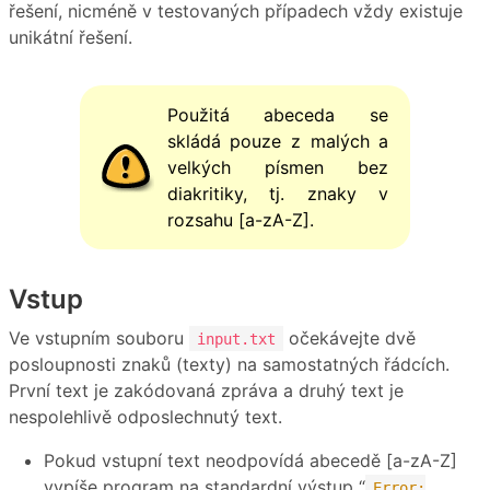
řešení, nicméně v testovaných případech vždy existuje
unikátní řešení.
Použitá abeceda se
skládá pouze z malých a
velkých písmen bez
diakritiky, tj. znaky v
rozsahu [a-zA-Z].
Vstup
Ve vstupním souboru
očekávejte dvě
input.txt
posloupnosti znaků (texty) na samostatných řádcích.
První text je zakódovaná zpráva a druhý text je
nespolehlivě odposlechnutý text.
Pokud vstupní text neodpovídá abecedě [a-zA-Z]
vypíše program na standardní výstup “
Error: