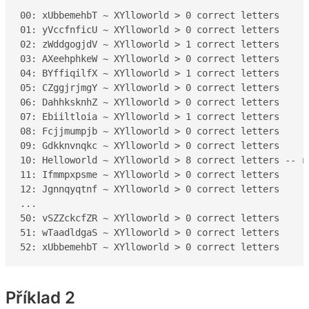
00: xUbbemehbT ~ XYlloworld > 0 correct letters

01: yVccfnficU ~ XYlloworld > 0 correct letters

02: zWddgogjdV ~ XYlloworld > 1 correct letters

03: AXeehphkeW ~ XYlloworld > 0 correct letters

04: BYffiqilfX ~ XYlloworld > 1 correct letters

05: CZggjrjmgY ~ XYlloworld > 0 correct letters

06: DahhksknhZ ~ XYlloworld > 0 correct letters

07: Ebiiltloia ~ XYlloworld > 1 correct letters

08: Fcjjmumpjb ~ XYlloworld > 0 correct letters

09: Gdkknvnqkc ~ XYlloworld > 0 correct letters

10: Helloworld ~ XYlloworld > 8 correct letters -- re
11: Ifmmpxpsme ~ XYlloworld > 0 correct letters

12: Jgnnqyqtnf ~ XYlloworld > 0 correct letters

...

50: vSZZckcfZR ~ XYlloworld > 0 correct letters

51: wTaadldgaS ~ XYlloworld > 0 correct letters

52: xUbbemehbT ~ XYlloworld > 0 correct letters
Příklad 2