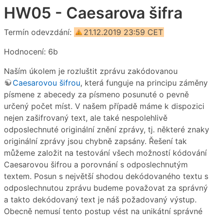
HW05 - Caesarova šifra
Termín odevzdání:
21.12.2019 23:59 CET
Hodnocení: 6b
Naším úkolem je rozluštit zprávu zakódovanou
Caesarovou šifrou
, která funguje na principu záměny
písmene z abecedy za písmeno posunuté o pevně
určený počet míst. V našem případě máme k dispozici
nejen zašifrovaný text, ale také nespolehlivě
odposlechnuté originální znění zprávy, tj. některé znaky
originální zprávy jsou chybně zapsány. Řešení tak
můžeme založit na testování všech možností kódování
Caesarovou šifrou a porovnání s odposlechnutým
textem. Posun s největší shodou dekódovaného textu s
odposlechnutou zprávu budeme považovat za správný
a takto dekódovaný text je náš požadovaný výstup.
Obecně nemusí tento postup vést na unikátní správné