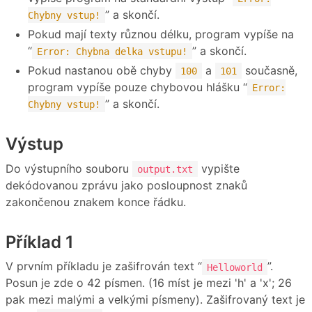
” a skončí.
Chybny vstup!
Pokud mají texty různou délku, program vypíše na
“
” a skončí.
Error: Chybna delka vstupu!
Pokud nastanou obě chyby
a
současně,
100
101
program vypíše pouze chybovou hlášku “
Error:
” a skončí.
Chybny vstup!
Výstup
Do výstupního souboru
vypište
output.txt
dekódovanou zprávu jako posloupnost znaků
zakončenou znakem konce řádku.
Příklad 1
V prvním příkladu je zašifrován text “
”.
Helloworld
Posun je zde o 42 písmen. (16 míst je mezi 'h' a 'x'; 26
pak mezi malými a velkými písmeny). Zašifrovaný text je