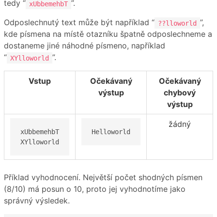
tedy “
”.
xUbbemehbT
Odposlechnutý text může být například “
”,
??lloworld
kde písmena na místě otazníku špatně odposlechneme a
dostaneme jiné náhodné písmeno, například
“
”.
XYlloworld
Vstup
Očekávaný
Očekávaný
výstup
chybový
výstup
žádný
xUbbemehbT

Helloworld
XYlloworld
Příklad vyhodnocení. Největší počet shodných písmen
(8/10) má posun o 10, proto jej vyhodnotíme jako
správný výsledek.