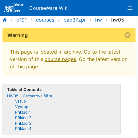
CourseWare Wiki
b191
courses
bab37zpr
hw
hw05
Warning
This page is located in archive. Go to the latest
version of this
course pages
. Go the latest version
of
this page
.
Table of Contents
HW05 - Caesarova šifra
Vstup
Výstup
Příklad 1
Příklad 2
Příklad 3
Příklad 4