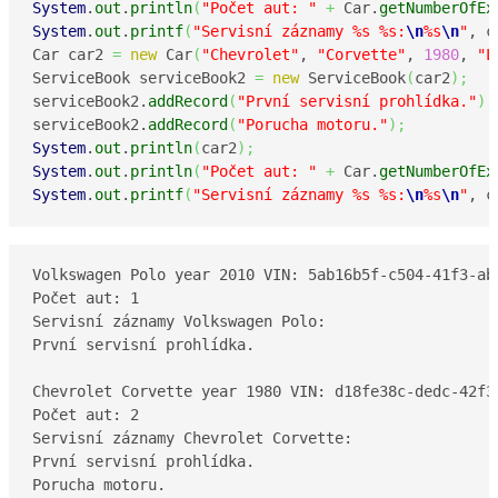
System
.
out
.
println
(
"Počet aut: "
+
 Car.
getNumberOfEx
System
.
out
.
printf
(
"Servisní záznamy %s %s:
\n
%s
\n
"
, c
Car car2 
=
new
 Car
(
"Chevrolet"
, 
"Corvette"
, 
1980
, 
"L
ServiceBook serviceBook2 
=
new
 ServiceBook
(
car2
)
;
serviceBook2.
addRecord
(
"První servisní prohlídka."
)
;
serviceBook2.
addRecord
(
"Porucha motoru."
)
;
System
.
out
.
println
(
car2
)
;
System
.
out
.
println
(
"Počet aut: "
+
 Car.
getNumberOfEx
System
.
out
.
printf
(
"Servisní záznamy %s %s:
\n
%s
\n
"
, c
Volkswagen Polo year 2010 VIN: 5ab16b5f-c504-41f3-ab2
Počet aut: 1

Servisní záznamy Volkswagen Polo:

První servisní prohlídka.

Chevrolet Corvette year 1980 VIN: d18fe38c-dedc-42f3-
Počet aut: 2

Servisní záznamy Chevrolet Corvette:

První servisní prohlídka.

Porucha motoru.