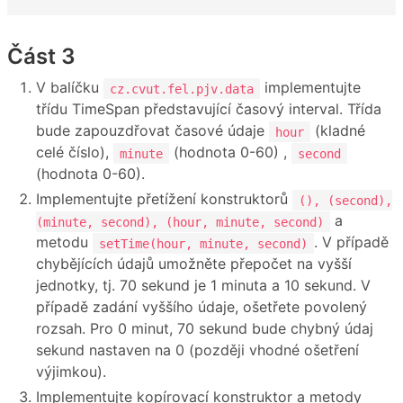
Část 3
V balíčku
implementujte
cz.cvut.fel.pjv.data
třídu TimeSpan představující časový interval. Třída
bude zapouzdřovat časové údaje
(kladné
hour
celé číslo),
(hodnota 0-60) ,
minute
second
(hodnota 0-60).
Implementujte přetížení konstruktorů
(), (second),
a
(minute, second), (hour, minute, second)
metodu
. V případě
setTime(hour, minute, second)
chybějících údajů umožněte přepočet na vyšší
jednotky, tj. 70 sekund je 1 minuta a 10 sekund. V
případě zadání vyššího údaje, ošetřete povolený
rozsah. Pro 0 minut, 70 sekund bude chybný údaj
sekund nastaven na 0 (později vhodné ošetření
výjimkou).
Implementujte kopírovací konstruktor a metody