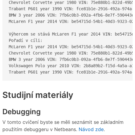
Chevrolet Corvette year 1980 VIN: 75e880b1-822d-49b5-
Trabant P601 year 1990 VIN: fce81b1e-2916-492a-974a-c
BMW 3 year 2006 VIN: 7fb6c0b3-092a-4fb6-8e7f-590443ec
McLaren F1 year 2014 VIN: be54715d-54b1-40d3-9323-029
Výhercem se stává McLaren F1 year 2014 VIN: be54715d
Pořadí v cíli:

McLaren F1 year 2014 VIN: be54715d-54b1-40d3-9323-02
Chevrolet Corvette year 1980 VIN: 75e880b1-822d-49b5
BMW 3 year 2006 VIN: 7fb6c0b3-092a-4fb6-8e7f-590443e
Volkswagen Polo year 2010 VIN: 2b8a89b2-f15d-4a5a-a1
Trabant P601 year 1990 VIN: fce81b1e-2916-492a-974a-
Studijní materiály
Debugging
V tomto cvičení byste se měli seznámit se základním
použitím debuggeru v Netbeans.
Návod zde
.