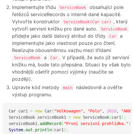
Implementujte třídu
obsahující pole
ServiceBook
řetězců serviceRecords o interně dané kapacitě.
Vytvořte konstruktor
, který
ServiceBook(Car car)
vytvoří servisní knížku pro dané auto.
ServiceBook
přidejte jako další datový atribut do třídy
a
Car
implementujte jako vlastnost pouze pro čtení.
Realizujte obousměrnou vazbu mezi třídami
a
. V případě, že auto již servisní
ServiceBook
Car
knížku má, bude tato přepsána. Situaci by však bylo
vhodnější ošetřit pomocí výjimky (naučíte se
později).
Upravte kód metody
následovně a ověřte
main
výstup programu.
Car car1 
=
new
 Car
(
"Volkswagen"
, 
"Polo"
, 
2010
, 
"AKK"
ServiceBook serviceBook1 
=
new
 ServiceBook
(
car1
)
;
serviceBook1.
addRecord
(
"První servisní prohlídka."
)
;
System
.
out
.
println
(
car1
)
;