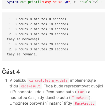
System
.
out
.
printf
(
"Časy se %s.
\n
"
, t1.
equals
(
t2
)
?
"
T1: 0 hours 0 minutes 0 seconds

T1: 0 hours 2 minutes 10 seconds

T1: 0 hours 2 minutes 10 seconds

T2: 0 hours 3 minutes 20 seconds

Časy se nerovnají.

T1: 0 hours 3 minutes 20 seconds

T2: 0 hours 3 minutes 20 seconds

Časy se rovnají.
Část 4
V balíčku
implementujte
cz.cvut.fel.pjv.data
třídu
. Třída bude reprezentovat dvojici
RaceResult
klíč-hodnota, kde klíčem bude auto (
) a
Car
hodnotou čas jízdy daného auta (
).
TimeSpan
Umožněte porovnání instancí třídy
RaceResult