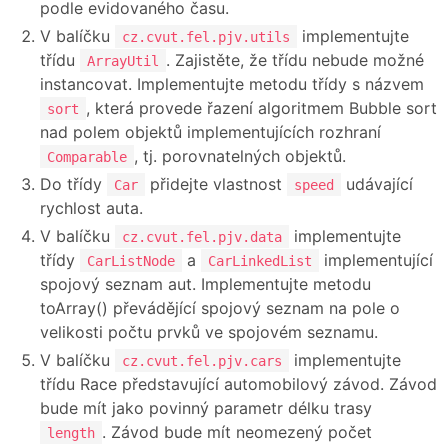
podle evidovaného času.
V balíčku
implementujte
cz.cvut.fel.pjv.utils
třídu
. Zajistěte, že třídu nebude možné
ArrayUtil
instancovat. Implementujte metodu třídy s názvem
, která provede řazení algoritmem Bubble sort
sort
nad polem objektů implementujících rozhraní
, tj. porovnatelných objektů.
Comparable
Do třídy
přidejte vlastnost
udávající
Car
speed
rychlost auta.
V balíčku
implementujte
cz.cvut.fel.pjv.data
třídy
a
implementující
CarListNode
CarLinkedList
spojový seznam aut. Implementujte metodu
toArray() převádějící spojový seznam na pole o
velikosti počtu prvků ve spojovém seznamu.
V balíčku
implementujte
cz.cvut.fel.pjv.cars
třídu Race představující automobilový závod. Závod
bude mít jako povinný parametr délku trasy
. Závod bude mít neomezený počet
length