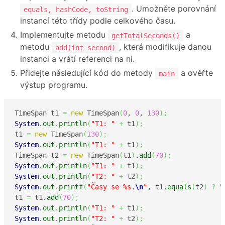
. Umožněte porovnání
equals, hashCode, toString
instancí této třídy podle celkového času.
Implementujte metodu
a
getTotalSeconds()
metodu
, která modifikuje danou
add(int second)
instanci a vrátí referenci na ni.
Přidejte následující kód do metody
a ověřte
main
výstup programu.
TimeSpan t1 
=
new
 TimeSpan
(
0
, 
0
, 
130
)
;
System
.
out
.
println
(
"T1: "
+
 t1
)
;
t1 
=
new
 TimeSpan
(
130
)
;
System
.
out
.
println
(
"T1: "
+
 t1
)
;
TimeSpan t2 
=
new
 TimeSpan
(
t1
)
.
add
(
70
)
;
System
.
out
.
println
(
"T1: "
+
 t1
)
;
System
.
out
.
println
(
"T2: "
+
 t2
)
;
System
.
out
.
printf
(
"Časy se %s.
\n
"
, t1.
equals
(
t2
)
?
"
t1 
=
 t1.
add
(
70
)
;
System
.
out
.
println
(
"T1: "
+
 t1
)
;
System
.
out
.
println
(
"T2: "
+
 t2
)
;