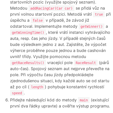
startovních pozic (využijte spojový seznam).
Metodou
se přidá vůz na
addRacingCar(Car car)
první volnou startovní pozici. Metodá vrátí
při
true
úspěchu a
v případě, že závod již
false
odstartoval. Implementujte metody
a
getWinner()
, které vrátí instanci vyhrávajícího
getWinningTime()
auta, resp. čas jeho jízdy. V případě stejných časů
bude výsledkem jedno z aut. Zajistěte, že výpočet
výherce proběhne pouze jednou a bude cashován
uvnitř třídy. Využijte pomocnou metodu
vracející pole
(párů
getRaceResults()
RaceResult
auto-čas). Spojový seznam aut nejprve převeďte na
pole. Při výpočtu času jízdy předpokládejte
zjednodušenou situaci, kdy každé auto se od startu
až po cíl (
) pohybuje konstantní rychlostí
length
.
speed
Přidejte následující kód do metody
(existující
main
první dva řádky upravte) a ověřte výstup programu.