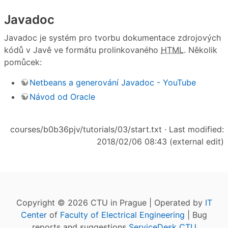
Javadoc
Javadoc je systém pro tvorbu dokumentace zdrojových
kódů v Javě ve formátu prolinkovaného
HTML
. Několik
pomůcek:
Netbeans a generování Javadoc - YouTube
Návod od Oracle
courses/b0b36pjv/tutorials/03/start.txt
· Last modified:
2018/02/06 08:43 (external edit)
Copyright © 2026 CTU in Prague | Operated by
IT
Center
of
Faculty of Electrical Engineering
| Bug
reports and suggestions
ServiceDesk CTU