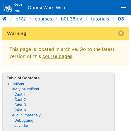
CourseWare Wiki
b172
courses
b0b36pjv
tutorials
03
Warning
This page is located in archive. Go to the latest
version of this
course pages
.
Table of Contents
3. Cvičení
Úkoly na cvičení
Část 1
Část 2
Část 3
Část 4
Studijní materiály
Debugging
Javadoc