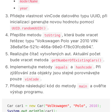
modelName
year
Přidejte vlastnost vinCode datového typu UUID, při
inicializaci generujte novou hodnotu pomocí
.
UUID.randomUUID()
Přepište metodu
, která bude vracet
toString
řetězec typu “Volkswagen Polo year 2010 VIN:
38e8a15e-521c-466a-98e0-f78c03fcdb94.”.
Realizujte čítač vytvořených aut. Aktuální počet
bude vracet metoda
.
getNumberOfExistingCars()
Implementujte metody
a
. Při
equals
hashcode
zjišťování zda objekty jsou stejné porovnávejte
pouze
.
vinCode
Přidejte následující kód do metody
a ověřte
main
výstup programu.
Car car1 
=
new
 Car
(
"Volkswagen"
, 
"Polo"
, 
2010
)
;
System
.
out
.
println
(
car1
)
;