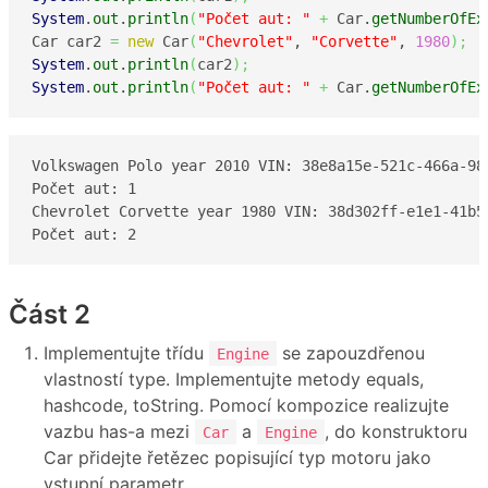
System
.
out
.
println
(
"Počet aut: "
+
 Car.
getNumberOfEx
Car car2 
=
new
 Car
(
"Chevrolet"
, 
"Corvette"
, 
1980
)
;
System
.
out
.
println
(
car2
)
;
System
.
out
.
println
(
"Počet aut: "
+
 Car.
getNumberOfEx
Volkswagen Polo year 2010 VIN: 38e8a15e-521c-466a-98e
Počet aut: 1

Chevrolet Corvette year 1980 VIN: 38d302ff-e1e1-41b5-
Počet aut: 2
Část 2
Implementujte třídu
se zapouzdřenou
Engine
vlastností type. Implementujte metody equals,
hashcode, toString. Pomocí kompozice realizujte
vazbu has-a mezi
a
, do konstruktoru
Car
Engine
Car přidejte řetězec popisující typ motoru jako
vstupní parametr.