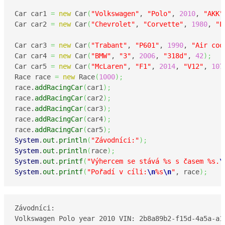
Car car1 
=
new
 Car
(
"Volkswagen"
, 
"Polo"
, 
2010
, 
"AKK"
Car car2 
=
new
 Car
(
"Chevrolet"
, 
"Corvette"
, 
1980
, 
"L
Car car3 
=
new
 Car
(
"Trabant"
, 
"P601"
, 
1990
, 
"Air coo
Car car4 
=
new
 Car
(
"BMW"
, 
"3"
, 
2006
, 
"318d"
, 
42
)
;
Car car5 
=
new
 Car
(
"McLaren"
, 
"F1"
, 
2014
, 
"V12"
, 
107
Race race 
=
new
 Race
(
1000
)
;
race.
addRacingCar
(
car1
)
;
race.
addRacingCar
(
car2
)
;
race.
addRacingCar
(
car3
)
;
race.
addRacingCar
(
car4
)
;
race.
addRacingCar
(
car5
)
;
System
.
out
.
println
(
"Závodníci:"
)
;
System
.
out
.
println
(
race
)
;
System
.
out
.
printf
(
"Výhercem se stává %s s časem %s.
\
System
.
out
.
printf
(
"Pořadí v cíli:
\n
%s
\n
"
, race
)
;
Závodníci:

Volkswagen Polo year 2010 VIN: 2b8a89b2-f15d-4a5a-a14