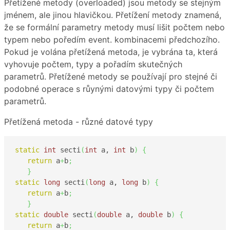
Přetížené metody (overloaded) jsou metody se stejným
jménem, ale jinou hlavičkou. Přetížení metody znamená,
že se formální parametry metody musí lišit počtem nebo
typem nebo poředím event. kombinacemi předchozího.
Pokud je volána přetížená metoda, je vybrána ta, která
vyhovuje počtem, typy a pořadím skutečných
parametrů. Přetížené metody se používají pro stejné či
podobné operace s růynými datovými typy či počtem
parametrů.
Přetížená metoda - různé datové typy
static
int
 secti
(
int
 a, 
int
 b
)
{
return
 a
+
b
;
}
static
long
 secti
(
long
 a, 
long
 b
)
{
return
 a
+
b
;
}
static
double
 secti
(
double
 a, 
double
 b
)
{
return
 a
+
b
;