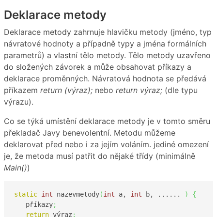
Deklarace metody
Deklarace metody zahrnuje hlavičku metody (jméno, typ
návratové hodnoty a případně typy a jména formálních
parametrů) a vlastní tělo metody. Tělo metody uzavřeno
do složených závorek a může obsahovat příkazy a
deklarace proměnných. Návratová hodnota se předává
příkazem
return (výraz);
nebo
return výraz;
(dle typu
výrazu).
Co se týká umístění deklarace metody je v tomto směru
překladač Javy benevolentní. Metodu můžeme
deklarovat před nebo i za jejím voláním. jediné omezení
je, že metoda musí patřit do nějaké třídy (minimálně
Main()
)
static
int
 nazevmetody
(
int
 a, 
int
 b, ...... 
)
{
   příkazy
;
return
 výraz
;