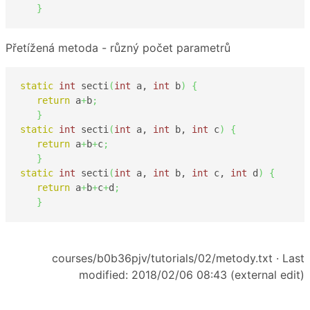
}
Přetížená metoda - různý počet parametrů
static
int
 secti
(
int
 a, 
int
 b
)
{
return
 a
+
b
;
}
static
int
 secti
(
int
 a, 
int
 b, 
int
 c
)
{
return
 a
+
b
+
c
;
}
static
int
 secti
(
int
 a, 
int
 b, 
int
 c, 
int
 d
)
{
return
 a
+
b
+
c
+
d
;
}
courses/b0b36pjv/tutorials/02/metody.txt
· Last
modified: 2018/02/06 08:43 (external edit)