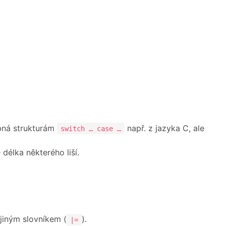
bná strukturám
např. z jazyka C, ale
switch … case …
délka některého liší.
 jiným slovníkem (
).
|=