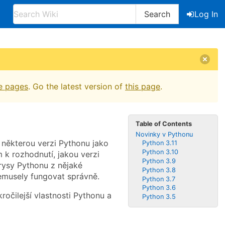
Search
Log In
e pages
. Go the latest version of
this page
.
Table of Contents
Novinky v Pythonu
 některou verzi Pythonu jako
Python 3.11
Python 3.10
m k rozhodnutí, jakou verzi
Python 3.9
 rysy Pythonu z nějaké
Python 3.8
nemusely fungovat správně.
Python 3.7
Python 3.6
kročilejší vlastnosti Pythonu a
Python 3.5