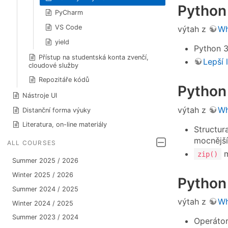
Python 
PyCharm
VS Code
výtah z
Wh
yield
Python 3
Přístup na studentská konta zvenčí,
Lepší 
cloudové služby
Repozitáře kódů
Python
Nástroje UI
výtah z
Wh
Distanční forma výuky
Literatura, on-line materiály
Structura
mocnější
ALL COURSES
m
zip()
Summer 2025 / 2026
Winter 2025 / 2026
Python
Summer 2024 / 2025
výtah z
Wh
Winter 2024 / 2025
Summer 2023 / 2024
Operátor