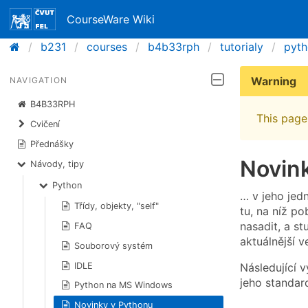
CourseWare Wiki
b231
courses
b4b33rph
tutorialy
pyt
Warning
NAVIGATION
B4B33RPH
This page 
Cvičení
Přednášky
Novin
Návody, tipy
Python
… v jeho jed
Třídy, objekty, "self"
tu, na níž po
nasadit, a s
FAQ
aktuálnější 
Souborový systém
Následující v
IDLE
jeho standar
Python na MS Windows
Novinky v Pythonu