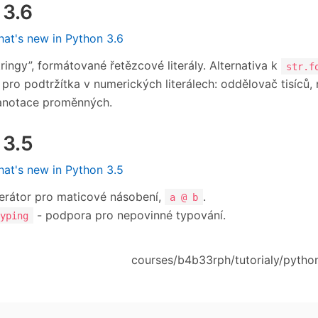
 3.6
at's new in Python 3.6
tringy”, formátované řetězcové literály. Alternativa k
str.f
pro podtržítka v numerických literálech: oddělovač tisíců,
anotace proměnných.
 3.5
at's new in Python 3.5
rátor pro maticové násobení,
.
a @ b
- podpora pro nepovinné typování.
yping
courses/b4b33rph/tutorialy/python