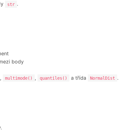
dy
.
str
ment
 mezi body
,
,
a třída
.
multimode()
quantiles()
NormalDist
.