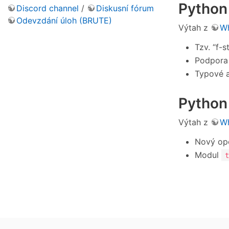
Python
Discord channel
/
Diskusní fórum
Odevzdání úloh (BRUTE)
Výtah z
Wh
Tzv. “f-s
Podpora 
Typové 
Python
Výtah z
Wh
Nový ope
Modul
t