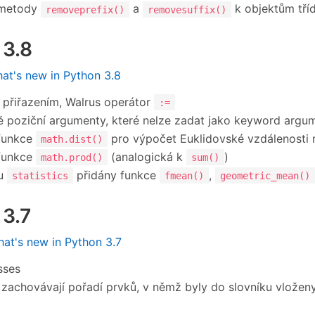
 metody
a
k objektům tří
removeprefix()
removesuffix()
 3.8
at's new in Python 3.8
 přiřazením, Walrus operátor
:=
 poziční argumenty, které nelze zadat jako keyword argu
 funkce
pro výpočet Euklidovské vzdálenosti
math.dist()
 funkce
(analogická k
)
math.prod()
sum()
lu
přidány funkce
,
statistics
fmean()
geometric_mean()
 3.7
at's new in Python 3.7
sses
 zachovávají pořadí prvků, v němž byly do slovníku vloženy