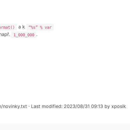
a k
ormat()
“%s” % var
 např.
.
1_000_000
/novinky.txt
· Last modified: 2023/08/31 09:13 by
xposik