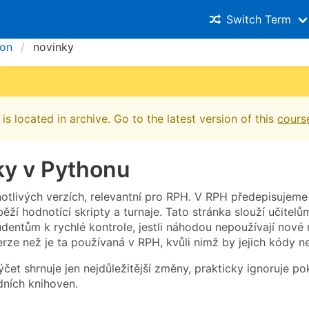
Switch Term
hon
novinky
is located in archive. Go to the latest version of this
cours
ky v Pythonu
notlivých verzích, relevantní pro RPH. V RPH předepisujeme
běží hodnotící skripty a turnaje. Tato stránka slouží učitelů
tudentům k rychlé kontrole, jestli náhodou nepoužívají nové
verze než je ta používaná v RPH, kvůli nimž by jejich kódy 
ýčet shrnuje jen nejdůležitější změny, prakticky ignoruje po
dních knihoven.