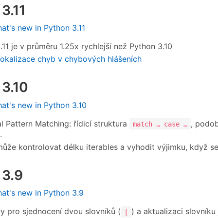
3.11
at's new in Python 3.11
.11 je v průměru 1.25x rychlejší než Python 3.10
lokalizace chyb v chybových hlášeních
 3.10
at's new in Python 3.10
l Pattern Matching: řídicí struktura
, podo
match … case …
.
ůže kontrolovat délku iterables a vyhodit výjimku, když se 
 3.9
at's new in Python 3.9
y pro sjednocení dvou slovníků (
) a aktualizaci slovníku
|