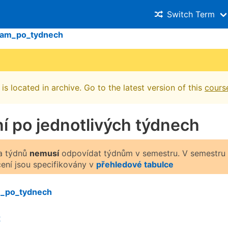
Switch Term
ram_po_tydnech
is located in archive. Go to the latest version of this
cours
í po jednotlivých týdnech
la týdnů
nemusí
odpovídat týdnům v semestru. V semestru o
čení jsou specifikovány v
přehledové tabulce
_po_tydnech
2