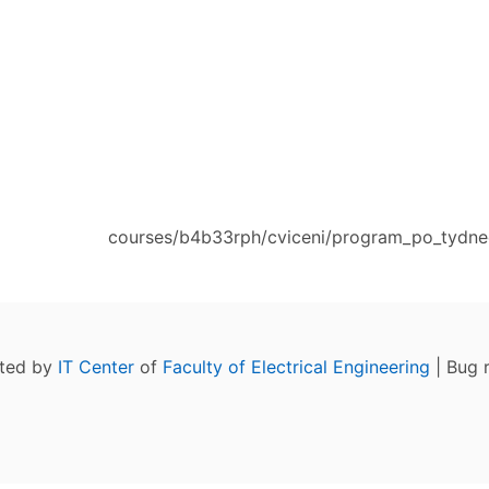
courses/b4b33rph/cviceni/program_po_tydnec
ated by
IT Center
of
Faculty of Electrical Engineering
| Bug 