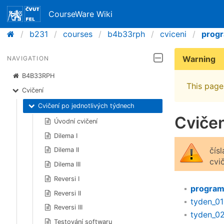
CourseWare Wiki
b231
courses
b4b33rph
cviceni
prog
Warning
NAVIGATION
B4B33RPH
This page 
Cvičení
Cvičení po jednotlivých týdnech
Cvičen
Úvodní cvičení
Dilema I
čís
Dilema II
cvi
Dilema III
Reversi I
program
Reversi II
tyden_01
Reversi III
tyden_0
Testování softwaru