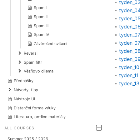
tyden_0
Spam I
tyden_0
Spam II
tyden_0
Spam III
tyden_0
tyden_0
Spam IV
tyden_07
Závěrečné cvičení
tyden_0
Reversi
tyden_0
Spam filtr
tyden_10
Vězňovo dilema
tyden_11
Přednášky
tyden_13
Návody, tipy
Nástroje UI
Distanční forma výuky
Literatura, on-line materiály
ALL COURSES
Summer 2025 / 2026