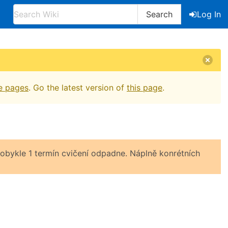
Search
Log In
e pages
. Go the latest version of
this page
.
bykle 1 termín cvičení odpadne. Náplně konrétních