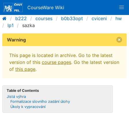
CourseWare Wiki
b222
courses
b0b33opt
cviceni
hw
lp1
sazka
Warning
This page is located in archive. Go to the latest
version of this
course pages
. Go the latest version
of
this page
.
Table of Contents
Jistá výhra
Formalizace slovního zadání úlohy
Úkoly k vypracování