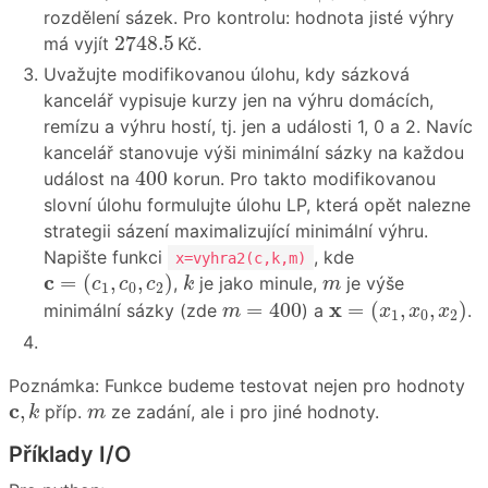
rozdělení sázek. Pro kontrolu: hodnota jisté výhry
2748.5
2748.5
má vyjít
Kč.
Uvažujte modifikovanou úlohu, kdy sázková
kancelář vypisuje kurzy jen na výhru domácích,
remízu a výhru hostí, tj. jen a události 1, 0 a 2. Navíc
kancelář stanovuje výši minimální sázky na každou
400
400
událost na
korun. Pro takto modifikovanou
slovní úlohu formulujte úlohu LP, která opět nalezne
strategii sázení maximalizující minimální výhru.
Napište funkci
, kde
x=vyhra2(c,k,m)
c
=
(
c
1
,
c
0
,
c
2
)
k
m
c
=
(
,
,
)
,
je jako minule,
je výše
c
c
c
k
m
1
0
2
x
=
(
x
1
,
x
0
,
x
2
)
m
=
400
x
=
400
=
(
,
,
)
minimální sázky (zde
) a
.
m
x
x
x
1
0
2
Poznámka: Funkce budeme testovat nejen pro hodnoty
c
,
k
m
c
,
příp.
ze zadání, ale i pro jiné hodnoty.
k
m
Příklady I/O