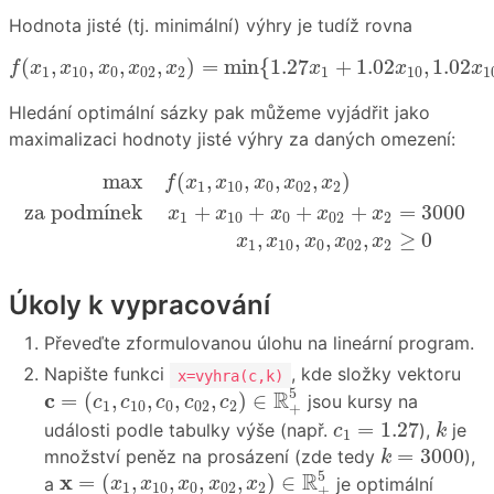
Hodnota jisté (tj. minimální) výhry je tudíž rovna
f
(
x
1
,
x
10
,
x
0
,
x
02
,
x
2
)
=
min
{
1.27
x
1
+
1.02
x
10
,
1.02
x
1
(
,
,
,
,
)
=
min
{
1.27
+
1.02
,
1.02
f
x
x
x
x
x
x
x
x
1
10
0
02
2
1
10
1
Hledání optimální sázky pak můžeme vyjádřit jako
maximalizaci hodnoty jisté výhry za daných omezení:
max
f
(
x
1
,
x
10
,
x
0
,
x
02
,
x
2
)
za podmínek
x
1
+
x
10
+
x
max
(
,
,
,
,
)
f
x
x
x
x
x
1
10
0
02
2
+
+
+
+
=
3000
za podm
í
nek
x
x
x
x
x
1
10
0
02
2
,
,
,
,
≥
0
x
x
x
x
x
1
10
0
02
2
Úkoly k vypracování
Převeďte zformulovanou úlohu na lineární program.
Napište funkci
, kde složky vektoru
x=vyhra(c,k)
c
=
(
c
1
,
c
10
,
c
0
,
c
02
,
c
2
)
∈
R
+
5
5
R
c
=
(
,
,
,
,
)
∈
jsou kursy na
c
c
c
c
c
1
10
0
02
2
+
c
1
=
1.27
k
=
1.27
události podle tabulky výše (např.
),
je
c
k
1
k
=
3000
=
3000
množství peněz na prosázení (zde tedy
),
k
x
=
(
x
1
,
x
10
,
x
0
,
x
02
,
x
2
)
∈
R
+
5
5
R
x
=
(
,
,
,
,
)
∈
a
je optimální
x
x
x
x
x
1
10
0
02
2
+