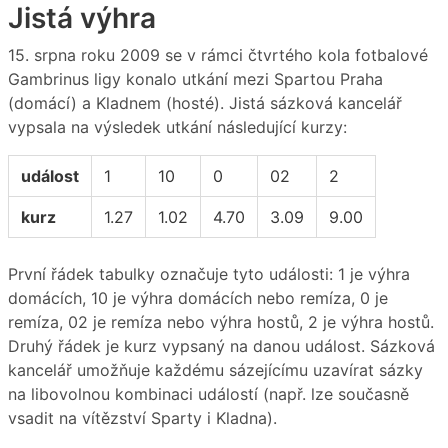
Jistá výhra
15. srpna roku 2009 se v rámci čtvrtého kola fotbalové
Gambrinus ligy konalo utkání mezi Spartou Praha
(domácí) a Kladnem (hosté). Jistá sázková kancelář
vypsala na výsledek utkání následující kurzy:
událost
1
10
0
02
2
kurz
1.27
1.02
4.70
3.09
9.00
První řádek tabulky označuje tyto události: 1 je výhra
domácích, 10 je výhra domácích nebo remíza, 0 je
remíza, 02 je remíza nebo výhra hostů, 2 je výhra hostů.
Druhý řádek je kurz vypsaný na danou událost. Sázková
kancelář umožňuje každému sázejícímu uzavírat sázky
na libovolnou kombinaci událostí (např. lze současně
vsadit na vítězství Sparty i Kladna).