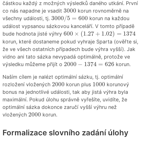
částkou každý z možných výsledků daného utkání. První
3000
3000
co nás napadne je vsadit
korun rovnoměrně na
3000
/
5
=
600
3000
/
5
=
600
všechny události, tj.
korun na každou
událost vypsanou sázkovou kanceláří. V tomto případě
600
×
(
1.27
+
1.02
)
=
1374
600
×
(
1.27
+
1.02
)
=
1374
bude hodnota jisté výhry
korun, které dostaneme pokud vyhraje Sparta (ověřte si,
že ve všech ostatních případech bude výhra vyšší). Jak
vidno ani tato sázka nevypadá optimálně, protože ve
2000
−
1374
=
626
2000
−
1374
=
626
výsledku můžeme přijít o
korun.
Naším cílem je nalézt optimální sázku, tj. optimální
2000
1000
2000
1000
rozložení vložených
korun plus
korunový
bonus na jednotlivé události, tak aby jistá výhra byla
maximální. Pokud úlohu správně vyřešíte, uvidíte, že
optimální sázka dokonce zaručí vyšší výhru než
2000
2000
vložených
korun.
Formalizace slovního zadání úlohy