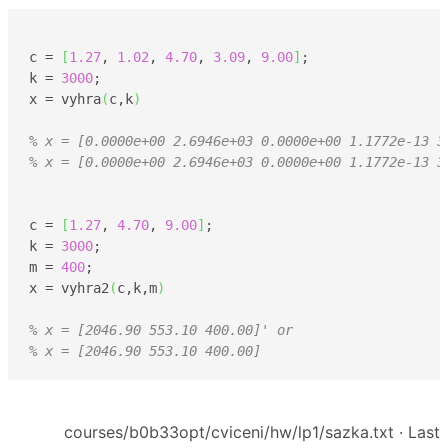
c = 
[
1.27
, 
1.02
, 
4.70
, 
3.09
, 
9.00
]
;

k = 
3000
;

x = vyhra
(
c,k
)
% x = [0.0000e+00 2.6946e+03 0.0000e+00 1.1772e-13 3
% x = [0.0000e+00 2.6946e+03 0.0000e+00 1.1772e-13 3
c = 
[
1.27
, 
4.70
, 
9.00
]
;

k = 
3000
;

m = 
400
;

x = vyhra2
(
c,k,m
)
% x = [2046.90 553.10 400.00]' or
% x = [2046.90 553.10 400.00]
courses/b0b33opt/cviceni/hw/lp1/sazka.txt
· Last