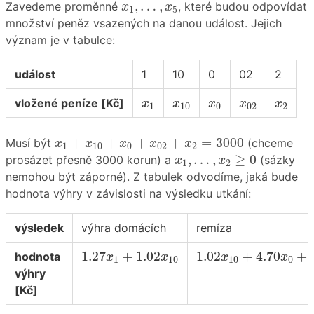
x
1
,
…
,
x
5
,
…
,
Zavedeme proměnné
, které budou odpovídat
x
x
1
5
množství peněz vsazených na danou událost. Jejich
význam je v tabulce:
událost
1
10
0
02
2
x
1
x
10
x
0
x
02
x
2
vložené peníze [Kč]
x
x
x
x
x
1
10
0
02
2
x
1
+
x
10
+
x
0
+
x
02
+
x
2
=
3000
+
+
+
+
=
3000
Musí být
(chceme
x
x
x
x
x
1
10
0
02
2
x
1
,
…
,
x
2
≥
0
,
…
,
≥
0
prosázet přesně 3000 korun) a
(sázky
x
x
1
2
nemohou být záporné). Z tabulek odvodíme, jaká bude
hodnota výhry v závislosti na výsledku utkání:
výsledek
výhra domácích
remíza
1.27
x
1
+
1.02
x
10
1.02
x
10
+
4.70
x
0
+
1.27
+
1.02
1.02
+
4.70
+
hodnota
x
x
x
x
1
10
10
0
výhry
[Kč]