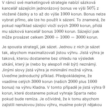
V rámci své marketingové strategie nabízí sázková
50
%
50
%
kancelář sázejícím jednorázový bonus ve výši
z
1000
1000
vložené částky a to až do výše
korun. Bonus nelze
vybrat přímo, ale lze ho použít k sázení. To znamená, že
2000
2000
pokud například sázející vloží svých
korun, přidá
1000
1000
mu sázková kancelář bonus
korun. Sázející pak
2000
+
1000
=
3000
2000
+
1000
=
3000
může prosázet celkem
korun.
Je spousta strategií, jak sázet. Jednou z nich je sázet
tak, abychom maximalizovali jistou výhru. Jistá výhra je
taková, kterou dostaneme bez ohledu na výsledek
utkání, který je (nebo by alespoň měl být) neznámý.
Jinými slovy jistá výhra je minimální možná výhra.
Uveďme jednoduchý příklad. Předpokládejme, že
3000
2000
1000
3000
2000
1000
vsadíme celých
korun (našich
plus
0
0
bonus) na výhru Kladna. V tomto případě je jistá výhra
korun, které dostaneme pokud vyhraje Sparta nebo
pokud bude remíza. Je očividné, že k tomu abychom
zajistili nenulovou jistou výhru, musíme pokrýt nějakou