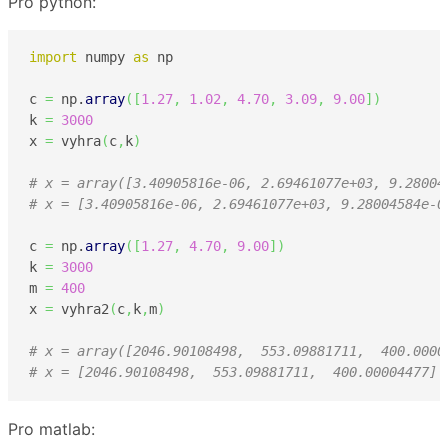
Pro python:
import
 numpy 
as
 np

c 
=
 np.
array
(
[
1.27
,
1.02
,
4.70
,
3.09
,
9.00
]
)
k 
=
3000
x 
=
 vyhra
(
c
,
k
)
# x = array([3.40905816e-06, 2.69461077e+03, 9.28004
# x = [3.40905816e-06, 2.69461077e+03, 9.28004584e-0
c 
=
 np.
array
(
[
1.27
,
4.70
,
9.00
]
)
k 
=
3000
m 
=
400
x 
=
 vyhra2
(
c
,
k
,
m
)
# x = array([2046.90108498,  553.09881711,  400.0000
# x = [2046.90108498,  553.09881711,  400.00004477] 
Pro matlab: