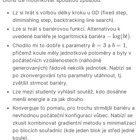
Úlohu lze modifikovat spoustou způsobů:
Lz si hrát s volbou délky kroku u GD (fixed step,
diminishing step, backtracking line search).
Lze si hrát s bariérovou funkcí. Alternativou k
−
log
(
b
t
)
−
log
(
)
uvedené bariéře je logaritmická bariéra
.
b
t
k
=
3
b
=
1
=
3
=
1
Chodilo mi to dobře s parametry
a
,
k
b
přičemž koule měly jednotkové poloměry a byly v
počátečních vzdálenostech (náhodně
generovaných) řádově nekolik jednotek. Nabízí se
po zkonvergování tyto parametry utáhnout, tj.
zvětšit strmost bariéry.
Lze mezi studenty vyhlásit soutěž, kdo dosáhne
menší energie a za jak dlouho.
Konverguje to pomalu, pro trochu strmější bariéru a
nevhodnou počáteční konfiguraci vůbec. Nabízí se
zkusit kombinovat gradientní metodu s minimalizací
po blocích souřadnic (kde jeden blok je střed jedné
koule).