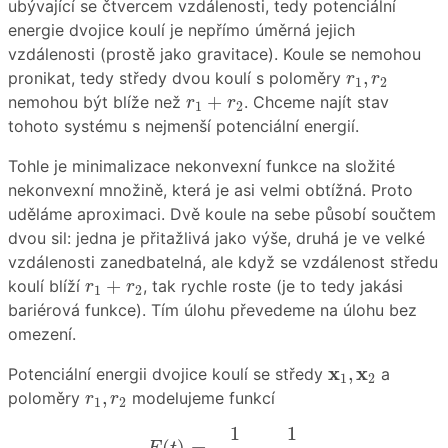
ubývající se čtvercem vzdálenosti, tedy potenciální
energie dvojice koulí je nepřímo úměrná jejich
vzdálenosti (prostě jako gravitace). Koule se nemohou
r
1
,
r
2
,
pronikat, tedy středy dvou koulí s poloměry
r
r
1
2
r
1
+
r
2
+
nemohou být blíže než
. Chceme najít stav
r
r
1
2
tohoto systému s nejmenší potenciální energií.
Tohle je minimalizace nekonvexní funkce na složité
nekonvexní množině, která je asi velmi obtížná. Proto
uděláme aproximaci. Dvě koule na sebe působí součtem
dvou sil: jedna je přitažlivá jako výše, druhá je ve velké
vzdálenosti zanedbatelná, ale když se vzdálenost středu
r
1
+
r
2
+
koulí blíží
, tak rychle roste (je to tedy jakási
r
r
1
2
bariérová funkce). Tím úlohu převedeme na úlohu bez
omezení.
x
1
,
x
2
x
x
,
Potenciální energii dvojice koulí se středy
a
1
2
r
1
,
r
2
,
poloměry
modelujeme funkcí
r
r
1
2
E
(
t
)
=
1
(
b
t
)
k
−
1
t
1
1
(
)
=
−