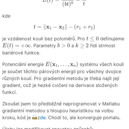
E
t
(
)
k
t
b
t
kde
t
=
‖
x
1
−
x
2
‖
−
(
r
1
+
r
2
)
x
x
=
∥
−
∥
−
(
+
)
t
r
r
1
2
1
2
t
≤
0
≤
0
je vzdálenost koulí bez poloměrů. Pro
definujeme
t
E
(
t
)
=
+
∞
b
>
0
k
≥
2
(
)
=
+
∞
>
0
≥
2
. Parametry
a
řídí strmost
E
t
b
k
bariérové funkce.
E
(
x
1
,
…
,
x
n
)
x
x
(
,
…
,
)
Potenciální energie
systému všech koulí
E
1
n
je součet těchto párových energií pro všechny dvojice
různých koulí. Pro gradientní metodu je třeba najít její
gradient, což je hezké cvičení na derivace složených
funkcí.
Zkoušel jsem to předběžně naprogramovat v Matlabu
gradientní metodou s hloupou heuristikou na volbu
kroku, kód je
zde
. Chodí to, ale konverguje pomalu.