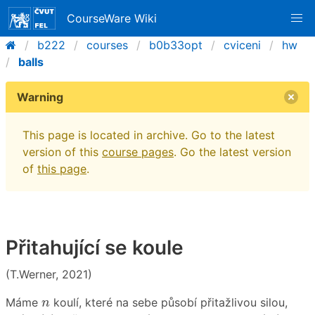
CourseWare Wiki
b222
courses
b0b33opt
cviceni
hw
balls
Warning
This page is located in archive. Go to the latest
version of this
course pages
. Go the latest version
of
this page
.
Přitahující se koule
(T.Werner, 2021)
n
Máme
koulí, které na sebe působí přitažlivou silou,
n