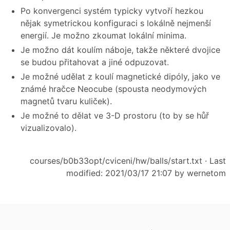
Po konvergenci systém typicky vytvoří hezkou
nějak symetrickou konfiguraci s lokálně nejmenší
energií. Je možno zkoumat lokální minima.
Je možno dát koulím náboje, takže některé dvojice
se budou přitahovat a jiné odpuzovat.
Je možné udělat z koulí magnetické dipóly, jako ve
známé hračce Neocube (spousta neodymových
magnetů tvaru kuliček).
Je možné to dělat ve 3-D prostoru (to by se hůř
vizualizovalo).
courses/b0b33opt/cviceni/hw/balls/start.txt
· Last
modified: 2021/03/17 21:07 by
wernetom