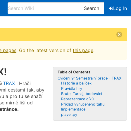
Search
Log In
e pages
. Go the latest version of
this page
.
X!
Table of Contents
Cvičení 9: Semestrální práce - TRAX!
TRAX
. Hráči
Historie a balíček
Pravidla hry
mi cestami tak, aby
Brute, Turnaj, bodování
vu a pro tu se snaží
Reprezentace díků
e mírně liší od
Příklad vynuceného tahu
 stránce.
Implementace
player.py