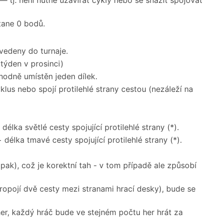
tj. není nutné uzavírat cykly nebo se snažit spojovat
tane 0 bodů.
edeny do turnaje.
týden v prosinci)
hodně umístěn jeden dílek.
lus nebo spojí protilehlé strany cestou (nezáleží na
délka světlé cesty spojující protilehlé strany (*).
délka tmavé cesty spojující protilehlé strany (*).
pak), což je korektní tah - v tom případě ale způsobí
opojí dvě cesty mezi stranami hrací desky), bude se
her, každý hráč bude ve stejném počtu her hrát za