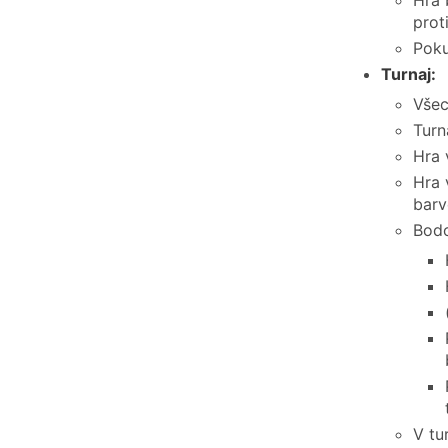
Hra 
proti
Poku
Turnaj:
Všec
Turn
Hra 
Hra 
barv
Bodo
V tu