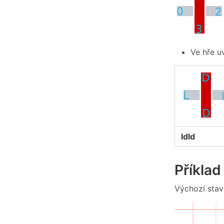
Ve hře u
ldld
Příkla
Výchozí stav