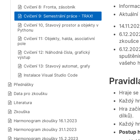
Informac
Cvičení 8: Fronta, zásobník
Aktuální
Cvičení 9: Semestrální práce - TRAX!
Cvičení 10, Stavový prostor a objekty v
14.11.20
Pythonu
6.12.202
Cvičení 11: Objekty, halda, asociativní
zkoušce 
pole
6.12.20
Cvičení 12: Náhodná čísla, grafický
spuštění
výstup
vašeho h
Cvičení 13: Stavový automat, grafy
Instalace Visual Studio Code
Pravidl
Přednášky
Hraje se
Data pro zkoušku
Každý hr
Literatura
Hra začí
Zkouška
dílků).
Harmonogram zkoušky 16.1.2023
Každý hrá
Harmonogram zkoušky 31.1.2023
Postup h
Harmonogram zkoušky 15.2.2023