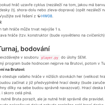
pokud hráč uzavře cyklus (nezáleží na tom, jakou má barvu)
desky (tj. shora-dolu nebo zleva-doprava) (opět nezáleží na
Využijte své řešení z
HW08
.
:
n tah hráče může trvat nejvýše 1 s.
rava hráče (tzv. konstruktor (bude vysvětleno na cvičeních)
Turnaj, bodování
devzdávejte v souboru
do úlohy SEM.
player.py
ý program bude hodnocen nejprve na Brutovi, potom v Tur
í na Brutovi:
e otestuje vašeho hráče v nižších stovkách her (velikost h
budou začínat z již předvyplněné hrací desky (bude zaručen
hny dílky na sebe budou správně navazovat). Hrací deska 
. i skoro celá plná.
 nutné Bruta porazit, ale je nutné hrát správně dle pravidel.