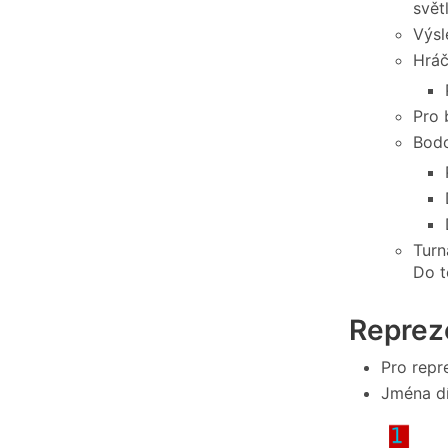
svět
Výsl
Hráč
Pro 
Bodo
Turn
Do t
Reprez
Pro repr
Jména díl