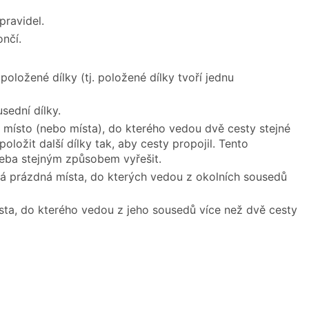
pravidel.
ončí.
položené dílky (tj. položené dílky tvoří jednu
sední dílky.
 místo (nebo místa), do kterého vedou dvě cesty stejné
oložit další dílky tak, aby cesty propojil. Tento
třeba stejným způsobem vyřešit.
ná prázdná místa, do kterých vedou z okolních sousedů
ísta, do kterého vedou z jeho sousedů více než dvě cesty