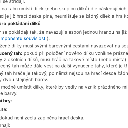
 se střídají.
 na tahu umístí dílek (nebo skupinu dílků) dle následujících 
d je již hrací deska plná, neumišťuje se žádný dílek a hra k
pro pokládání dílků
y se pokládají tak, že navazují alespoň jednou hranou na již 
mponentu souvislosti
).
žené dílky musí svými barevnými cestami navazovat na sou
cený tah:
pokud při položení nového dílku vznikne prázné
y z okolních dílků, musí hráč na takové místo (nebo místa) p
cený tah může dále vést na další vynucené tahy, které je 
ný tah hráče je takový, po němž nejsou na hrací desce žád
y dvou stejných barev.
 možné umístit dílky, které by vedly na vznik prázdného m
né barvy.
í hry:
ute:
dokud není zcela zaplněna hrací deska.
naji: