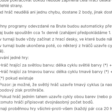
bude pokračovat dokud nebude zaplněna celá hrací deska — 
lehlé strany.
d hráč neudělá ani jednu chybu, dostane 2 body, jinak dos
hny programy odevzdané na Brute budou automaticky přev
aj bude spouštěn cca 1x denně (zahájení předpokládáme 1. 
v turnaji bude vždy začínat z hrací desky, ve které bude ná
v turnaji bude ukončena poté, co některý z hráčů uzavře cyk
ě).
vání jedné hry:
Hráč hrající za světlou barvu: délka cyklu světlé barvy (*) + 
Hráč hrající za tmavou barvu: délka cyklu tmavé barvy (*) + 
(*) pokud existuje
Pozor: je možné, že světlý hráč uzavře tmavý cyklus (a nao
bodový zisk protihráče.
Pokud hráč jedním tahem uzavře cykly obou barev (nebo pr
tomuto hráči připisovat dvojnásobný počet bodů.
rnaji proběhnou hry všichni-proti-všem (každý pár cca 20 