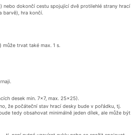
 nebo dokončí cestu spojující dvě protilehlé strany hrací
 barvě), hra končí.
) může trvat také max. 1 s.
naji.
racích desek min. 7×7, max. 25×25).
o, že počáteční stav hrací desky bude v pořádku, tj.
bude tedy obsahovat minimálně jeden dílek, ale může být