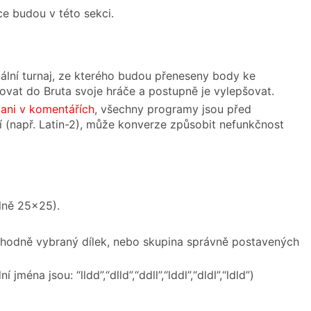
ce budou v této sekci.
nální turnaj, ze kterého budou přeneseny body ke
vat do Bruta svoje hráče a postupně je vylepšovat.
ani v komentářích
, všechny programy jsou před
(např. Latin-2), může konverze způsobit nefunkčnost
lně 25×25).
náhodně vybraný dílek, nebo skupina správně postavených
na jsou: “lldd”,“dlld”,“ddll”,“lddl”,“dldl”,“ldld”)