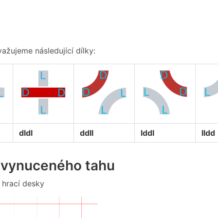
važujeme následující dílky:
dldl
ddll
lddl
lldd
d vynuceného tahu
 hrací desky