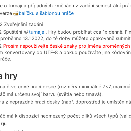
e o turnaji a případných změnách v zadání semestrální prá
 verze
balíčku s šablonou hráče
22 Zveřejnění zadání
2 Spuštění
turnaje
. Hry budou probíhat cca 1x denně. Fi
proběhne 13.1.2022, do té doby můžete opakovaně submito
22
Prosím nepoužívejte české znaky pro jména proměnných 
m konvertovány do UTF-8 a pokud používáte jiné kódování 
ráče.
a hry
 na čtvercové hrací desce (rozměry minimálně 7×7, maximá
áč má určenu svojí barvu (světlá nebo tmavá).
ná z neprázdné hrací desky (např. doprostřed je umístěn 
č má k dispozici neomezený počet dílků všech typů (validní jmé
ry: