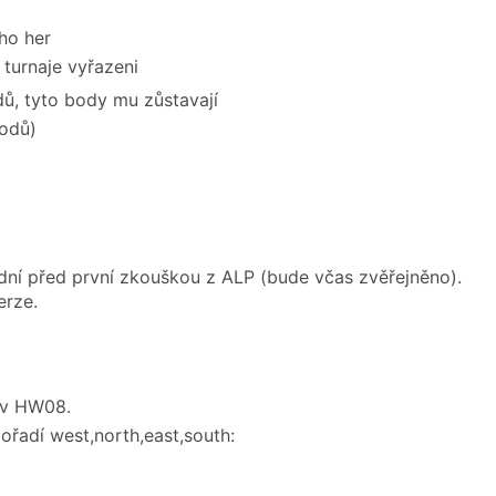
ho her
 turnaje vyřazeni
dů, tyto body mu zůstavají
bodů)
 dní před první zkouškou z ALP (bude včas zvěřejněno).
erze.
o v HW08.
pořadí west,north,east,south: