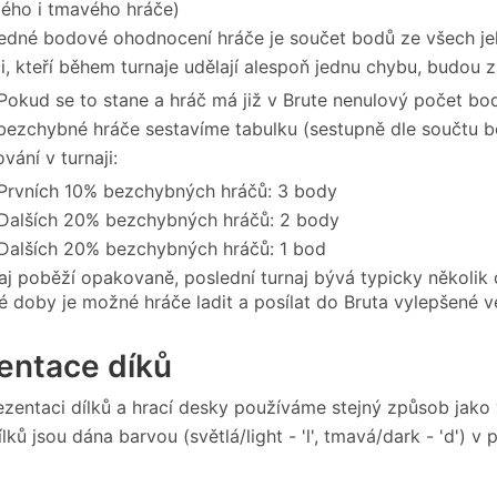
lého i tmavého hráče)
edné bodové ohodnocení hráče je součet bodů ze všech je
i, kteří během turnaje udělají alespoň jednu chybu, budou z
Pokud se to stane a hráč má již v Brute nenulový počet bo
bezchybné hráče sestavíme tabulku (sestupně dle součtu 
vání v turnaji:
Prvních 10% bezchybných hráčů: 3 body
Dalších 20% bezchybných hráčů: 2 body
Dalších 20% bezchybných hráčů: 1 bod
aj poběží opakovaně, poslední turnaj bývá typicky několik
é doby je možné hráče ladit a posílat do Bruta vylepšené v
entace díků
ezentaci dílků a hrací desky používáme stejný způsob jak
ků jsou dána barvou (světlá/light - 'l', tmavá/dark - 'd') v 