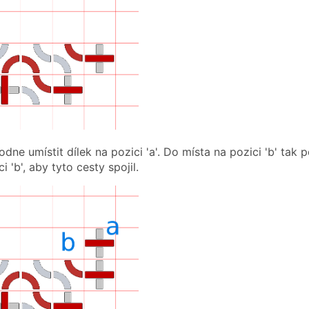
dne umístit dílek na pozici 'a'. Do místa na pozici 'b' tak
i 'b', aby tyto cesty spojil.