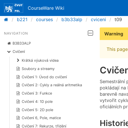
CourseWare Wiki
b221
courses
b3b33alp
cviceni
t09
Warning
NAVIGATION
B3B33ALP
This page 
Cvičení
Krátká výuková videa
Cvičen
Soubory a streamy
Cvičení 1: Úvod do cvičení
Semestrální 
Cvičení 2: Cykly a reálná aritmetika
pokládají na 
barevně navaz
Cvičení 3: Funkce
vytvořit cykl
Cvičení 4: 1D pole
oficiálních 
Cvičení 5: 2D pole
Cvičení 6, Pole, matice
Histori
Cvičení 7: Rekurze, třídění