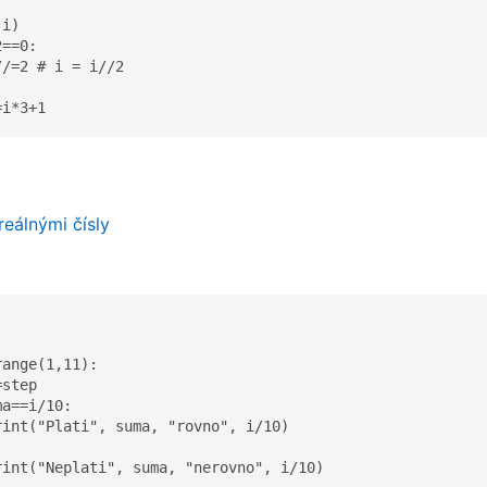


i)

==0:

/=2 # i = i//2

=i*3+1
reálnými čísly
ange(1,11):

step

a==i/10:

rint("Plati", suma, "rovno", i/10)

rint("Neplati", suma, "nerovno", i/10)