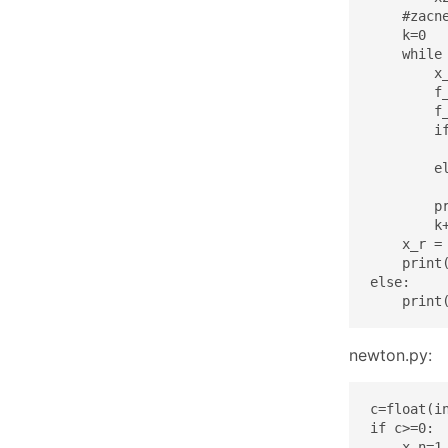
    #zacne
    k=0

    while 
        x_
        f_
        f_
        if
          
        el
          
        p
        k+
    x_r = 
    print(
else:

    print
newton.py:
c=float(in
if c>=0:

    x_n=1
