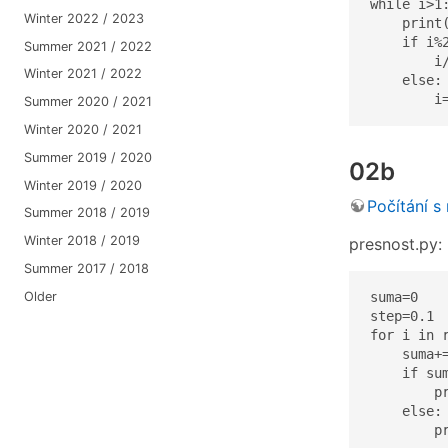
while i>1:
Winter 2022 / 2023
    print(
    if i%2
Summer 2021 / 2022
        i/
Winter 2021 / 2022
    else:

        i
Summer 2020 / 2021
Winter 2020 / 2021
Summer 2019 / 2020
02b
Winter 2019 / 2020
Počítání s 
Summer 2018 / 2019
Winter 2018 / 2019
presnost.py:
Summer 2017 / 2018
Older
suma=0

step=0.1

for i in r
    suma+=
    if sum
        p
    else:

        p