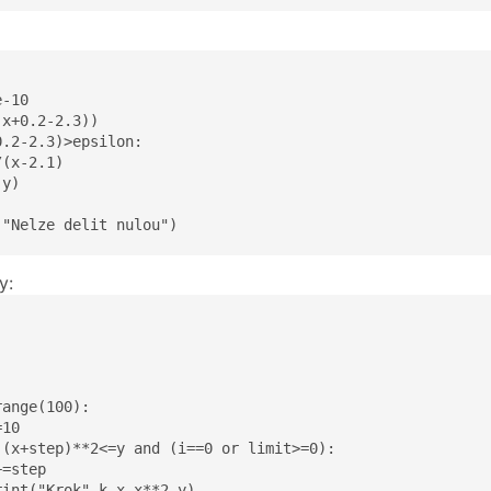
-10

x+0.2-2.3))

.2-2.3)>epsilon:

(x-2.1)

y)

("Nelze delit nulou")
y:
ange(100):

10

 (x+step)**2<=y and (i==0 or limit>=0):

=step

int("Krok",k,x,x**2,y)
