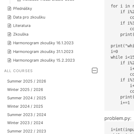
for i in r
Přednášky
    if i%2
        co
Data pro zkoušku
    if i%3
Literatura
        co
    print(
Zkouška
Harmonogram zkoušky 16.1.2023
print("whi
i=0

Harmonogram zkoušky 31.1.2023
while i<15
Harmonogram zkoušky 15.2.2023
    if i%2
        i+
ALL COURSES
        co
    if i%3
Summer 2025 / 2026
        i+
Winter 2025 / 2026
        co
    print(
Summer 2024 / 2025
    i+=1
Winter 2024 / 2025
Summer 2023 / 2024
problem.py:
Winter 2023 / 2024
i=int(inpu
Summer 2022 / 2023