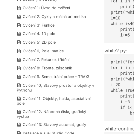
for i in r
    print(
Cvičení 1: Úvod do cvičení
print("whi
Cvičení 2: Cykly a reálná aritmetika
i=10

while i<40
Cvičení 3: Funkce
    print(
Cvičení 4: 1D pole
    i+=5
Cvičení 5: 2D pole
while2.py:
Cvičení 6, Pole, matice
Cvičení 7: Rekurze, třídění
print("for
for i in r
Cvičení 8: Fronta, zásobník
    print(
Cvičení 9: Semestrální práce - TRAX!
print("whi
i=20

Cvičení 10, Stavový prostor a objekty v
while True
Pythonu
    print(
Cvičení 11: Objekty, halda, asociativní
    i-=5

pole
    if i<=
Cvičení 12: Náhodná čísla, grafický
        b
výstup
Cvičení 13: Stavový automat, grafy
while-contin
Instalace Visual Studio Code