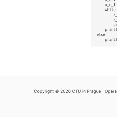
    x_n_1 
    while 
        x_
        x_
        pr
    print(
else:

    print
Copyright © 2026 CTU in Prague | Oper