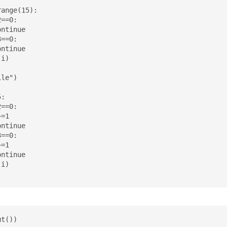
ange(15):

==0:

ntinue

==0:

ntinue

i)

le")

:

==0:

=1

ntinue

==0:

=1

ntinue

i)

t())
