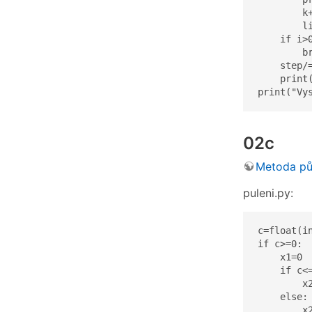
        k+
        li
    if i>0
        br
    step/=
    print(
print("Vy
02c
Metoda půl
puleni.py:
c=float(in
if c>=0:

    x1=0

    if c<=
        x2
    else:

        x2