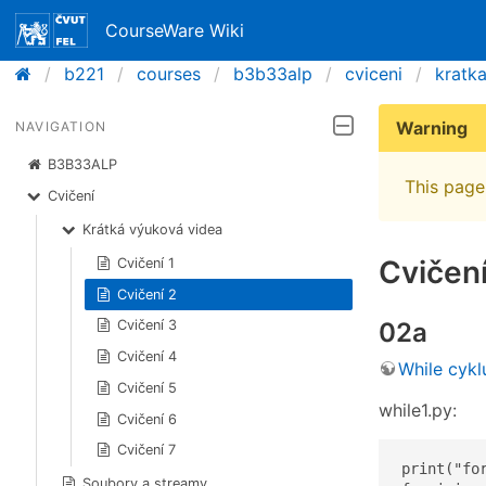
CourseWare Wiki
b221
courses
b3b33alp
cviceni
kratk
Warning
NAVIGATION
B3B33ALP
This page 
Cvičení
Krátká výuková videa
Cvičení
Cvičení 1
Cvičení 2
02a
Cvičení 3
Cvičení 4
While cykl
Cvičení 5
while1.py:
Cvičení 6
Cvičení 7
print("for
Soubory a streamy