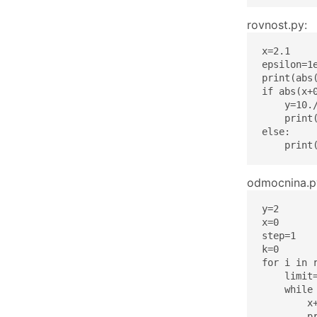
rovnost.py:
x=2.1

epsilon=1e
print(abs(
if abs(x+0
    y=10./
    print(
else:

    print
odmocnina.p
y=2

x=0

step=1

k=0

for i in r
    limit=
    while
        x+
        pr