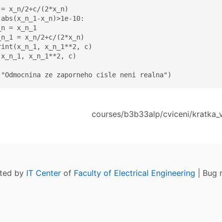
= x_n/2+c/(2*x_n)

abs(x_n_1-x_n)>1e-10:

n = x_n_1

n_1 = x_n/2+c/(2*x_n)

int(x_n_1, x_n_1**2, c)

x_n_1, x_n_1**2, c)

("Odmocnina ze zaporneho cisle neni realna")
courses/b3b33alp/cviceni/kratka_v
ated by
IT Center
of
Faculty of Electrical Engineering
| Bug 