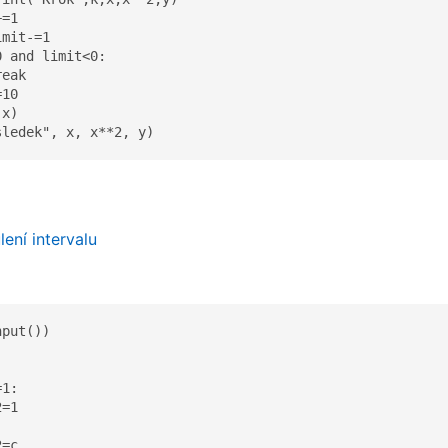
=1

mit-=1

 and limit<0:

eak

10

x)

sledek", x, x**2, y)
ení intervalu
put())

1:

=1

=c
