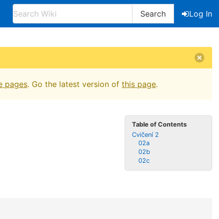
Search
Log In
e pages
. Go the latest version of
this page
.
Table of Contents
Cvičení 2
02a
02b
02c