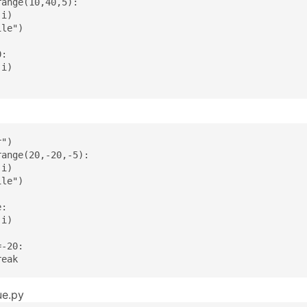
ange(10,40,5):

i)

le")

:

i)

")

ange(20,-20,-5):

i)

le")

:

i)

-20:

reak
ue.py