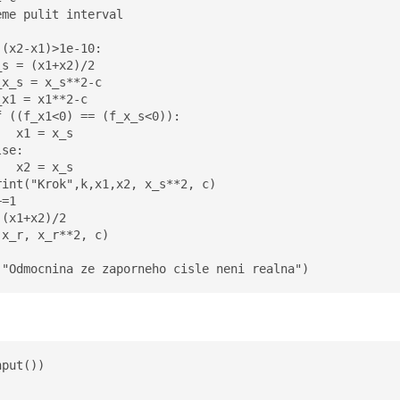
me pulit interval

(x2-x1)>1e-10:

s = (x1+x2)/2

x_s = x_s**2-c

x1 = x1**2-c

 ((f_x1<0) == (f_x_s<0)):

  x1 = x_s

se:

  x2 = x_s

rint("Krok",k,x1,x2, x_s**2, c)

=1

(x1+x2)/2

x_r, x_r**2, c)

("Odmocnina ze zaporneho cisle neni realna")
put())
