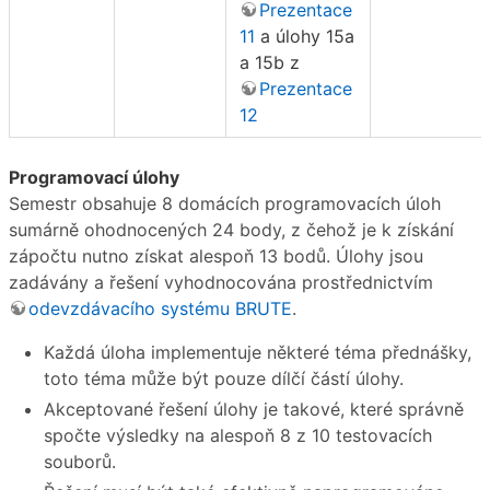
Prezentace
11
a úlohy 15a
a 15b z
Prezentace
12
Programovací úlohy
Semestr obsahuje 8 domácích programovacích úloh
sumárně ohodnocených 24 body, z čehož je k získání
zápočtu nutno získat alespoň 13 bodů. Úlohy jsou
zadávány a řešení vyhodnocována prostřednictvím
odevzdávacího systému BRUTE
.
Každá úloha implementuje některé téma přednášky,
toto téma může být pouze dílčí částí úlohy.
Akceptované řešení úlohy je takové, které správně
spočte výsledky na alespoň 8 z 10 testovacích
souborů.