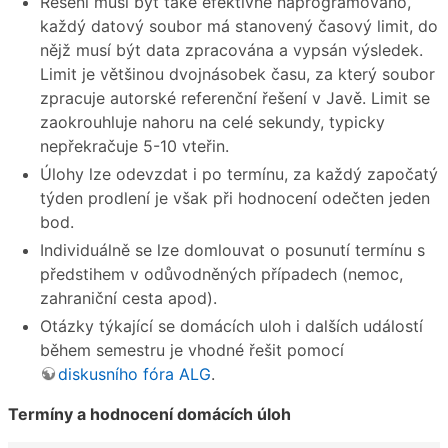
Řešení musí být také efektivně naprogramováno,
každý datový soubor má stanovený časový limit, do
nějž musí být data zpracována a vypsán výsledek.
Limit je většinou dvojnásobek času, za který soubor
zpracuje autorské referenční řešení v Javě. Limit se
zaokrouhluje nahoru na celé sekundy, typicky
nepřekračuje 5-10 vteřin.
Úlohy lze odevzdat i po termínu, za každý započatý
týden prodlení je však při hodnocení odečten jeden
bod.
Individuálně se lze domlouvat o posunutí termínu s
předstihem v odůvodněných případech (nemoc,
zahraniční cesta apod).
Otázky týkající se domácích uloh i dalších událostí
během semestru je vhodné řešit pomocí
diskusního fóra ALG
.
Termíny a hodnocení domácích úloh