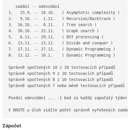
   zadání -- odevzdání         

1.   25.9. -- 18.10.   ( Asymptotic complexity )     
2.   9.10. --  1.11.   ( Recursion/Backtrack )       
3.  16.10. --  8.11.   ( Tree search )       

4.  30.10. -- 22.11.   ( Graph search )       

5.   6.11. -- 29.11.   ( BST processing )       

6.  13.11. -- 13.12.   ( Divide and conquer )     

7.  27.11. -- 27.12.   ( Dynamic Programming )      

8.  11.12. -- 10.1.    ( Dynamic Programming )

Správně spočtených 10 z 10 testovacích případů     ..
Správně spočtených 9 z 10 testovacích případů      ..
Správně spočtených 8 z 10 testovacích případů      ..
Správně spočtených 7 nebo méně testovacích případů ..
Pozdní odevzdání ... -1 bod za každý započatý týden z
V BRUTE u úloh vidíte počet správně vyřešených zadán
Zápočet