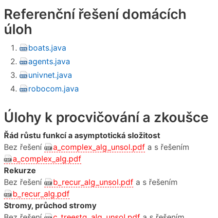
Referenční řešení domácích
úloh
boats.java
agents.java
univnet.java
robocom.java
Úlohy k procvičování a zkoušce
Řád růstu funkcí a asymptotická složitost
Bez řešení
a_complex_alg_unsol.pdf
a s řešením
a_complex_alg.pdf
Rekurze
Bez řešení
b_recur_alg_unsol.pdf
a s řešením
b_recur_alg.pdf
Stromy, průchod stromy
Bez řešení
c_treestq_alg_unsol.pdf
a s řešením