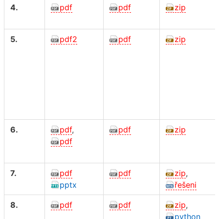
4.
pdf
pdf
zip
5.
pdf2
pdf
zip
6.
pdf
,
pdf
zip
pdf
7.
pdf
pdf
zip
,
pptx
řešeni
8.
pdf
pdf
zip
,
python