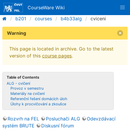
CourseWare Wiki
b201
courses
b4b33alg
cviceni
Warning
This page is located in archive. Go to the latest
version of this
course pages
.
Table of Contents
ALG - cvičení
Provoz v semestru
Materiály na cvičení
Referenční řešení domácích úloh
Úlohy k procvičování a zkoušce
Rozvrh na FEL
Posluchači ALG
Odevzdávací
systém BRUTE
Diskusní fórum