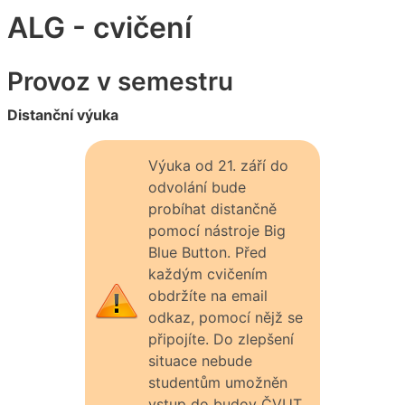
ALG - cvičení
Provoz v semestru
Distanční výuka
Výuka od 21. září do
odvolání bude
probíhat distančně
pomocí nástroje Big
Blue Button. Před
každým cvičením
obdržíte na email
odkaz, pomocí nějž se
připojíte. Do zlepšení
situace nebude
studentům umožněn
vstup do budov ČVUT