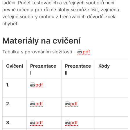
ladění. Počet testovacích a veřejných souborů není
pevně určen a pro různé úlohy se může lišit, zejména
veřejné soubory mohou z trénovacích důvodů zcela
chybět.
Materiály na cvičení
Tabulka s porovnáním složitostí –
pdf
Cvičení
Prezentace
Prezentace
Kódy
I
II
1.
pdf
2.
pdf
pdf
3.
pdf
pdf