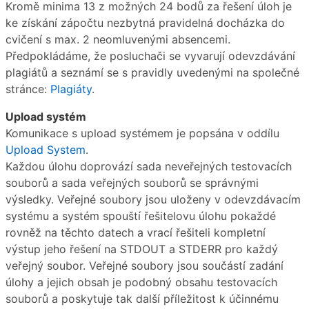
Kromě minima 13 z možných 24 bodů za řešení úloh je
ke získání zápočtu nezbytná pravidelná docházka do
cvičení s max. 2 neomluvenými absencemi.
Předpokládáme, že posluchači se vyvarují odevzdávání
plagiátů a seznámí se s pravidly uvedenými na společné
stránce:
Plagiáty
.
Upload systém
Komunikace s upload systémem je popsána v oddílu
Upload System
.
Každou úlohu doprovází sada neveřejných testovacích
souborů a sada veřejných souborů se správnými
výsledky. Veřejné soubory jsou uloženy v odevzdávacím
systému a systém spouští řešitelovu úlohu pokaždé
rovněž na těchto datech a vrací řešiteli kompletní
výstup jeho řešení na STDOUT a STDERR pro každý
veřejný soubor. Veřejné soubory jsou součástí zadání
úlohy a jejich obsah je podobný obsahu testovacích
souborů a poskytuje tak další příležitost k účinnému