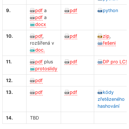
9.
pdf
a
pdf
python
pdf
a
docx
10.
pdf
,
pdf
zip
,
rozšířená v
řešeni
doc.
11.
pdf
plus
pdf
DP pro LCS
protoslidy
12.
pdf
13.
pdf
pdf
kódy
zřetězeného
hashování
14.
TBD