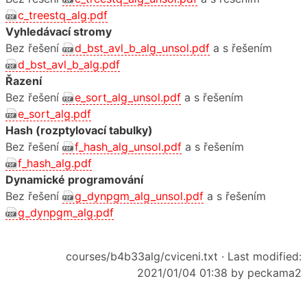
c_treestq_alg.pdf
Vyhledávací stromy
Bez řešení
d_bst_avl_b_alg_unsol.pdf
a s řešením
d_bst_avl_b_alg.pdf
Řazení
Bez řešení
e_sort_alg_unsol.pdf
a s řešením
e_sort_alg.pdf
Hash (rozptylovací tabulky)
Bez řešení
f_hash_alg_unsol.pdf
a s řešením
f_hash_alg.pdf
Dynamické programování
Bez řešení
g_dynpgm_alg_unsol.pdf
a s řešením
g_dynpgm_alg.pdf
courses/b4b33alg/cviceni.txt
· Last modified:
2021/01/04 01:38 by
peckama2