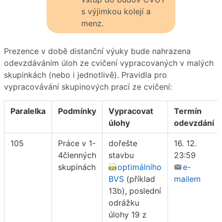
s výjimkou kolejí a
menz.
Prezence v době distanční výuky bude nahrazena
odevzdáváním úloh ze cvičení vypracovaných v malých
skupinkách (nebo i jednotlivě). Pravidla pro
vypracovávání skupinových prací ze cvičení:
Paralelka
Podmínky
Vypracovat
Termín
úlohy
odevzdání
105
Práce v 1-
dořešte
16. 12.
4členných
stavbu
23:59
skupinách
optimálního
e-
BVS
(příklad
mailem
13b), poslední
odrážku
úlohy 19 z