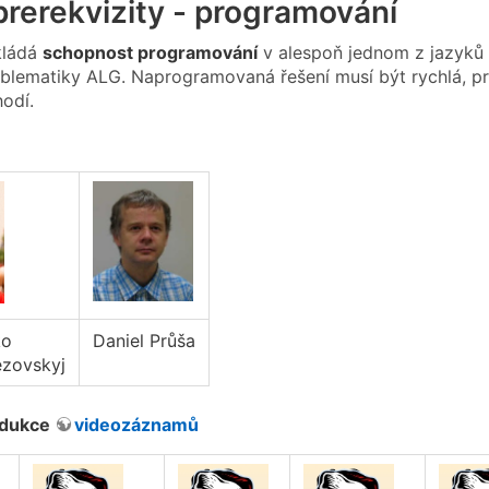
rerekvizity - programování
kládá
schopnost programování
v alespoň jednom z jazyků 
oblematiky ALG. Naprogramovaná řešení musí být rychlá, pr
odí.
ko
Daniel Průša
zovskyj
rodukce
videozáznamů