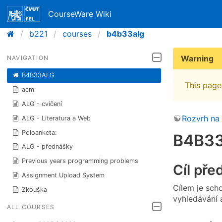
CourseWare Wiki
b221
courses
b4b33alg
Warning
NAVIGATION
B4B33ALG
This page 
acm
ALG - cvičení
Rozvrh na
ALG - Literatura a Web
Poloanketa:
B4B33
ALG - přednášky
Previous years programming problems
Cíl př
Assignment Upload System
Cílem je sch
Zkouška
vyhledávání a
ALL COURSES