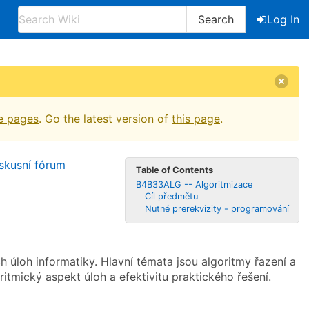
Search
Log In
e pages
. Go the latest version of
this page
.
skusní fórum
Table of Contents
B4B33ALG -- Algoritmizace
Cíl předmětu
Nutné prerekvizity - programování
úloh informatiky. Hlavní témata jsou algoritmy řazení a
ritmický aspekt úloh a efektivitu praktického řešení.