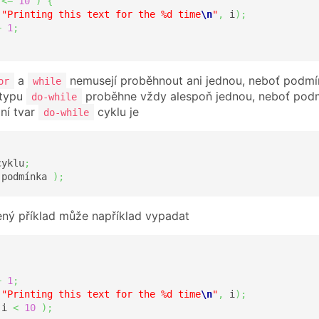
 
<=
10
)
{
(
"Printing this text for the %d time
\n
"
,
 i
)
;
+
1
;
a
nemusejí proběhnout ani jednou, neboť podmín
or
while
 typu
proběhne vždy alespoň jednou, neboť podmí
do-while
dní tvar
cyklu je
do-while
cyklu
;
 podmínka 
)
;
ný příklad může například vypadat
;
+
1
;
(
"Printing this text for the %d time
\n
"
,
 i
)
;
 i 
<
10
)
;