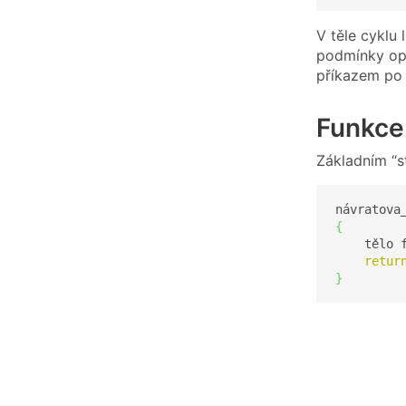
V těle cyklu 
podmínky op
příkazem po 
Funkce
Základním “s
návratova
{
    tělo 
retur
}