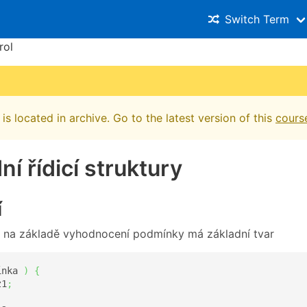
Switch Term
rol
is located in archive. Go to the latest version of this
cours
ní řídicí struktury
í
 na základě vyhodnocení podmínky má základní tvar
ínka 
)
{
z1
;