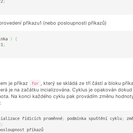
z2
;
rovedení příkazu1 (nebo posloupnosti příkazů)
ínka 
)
{
z1
;
lem je příkaz
, který se skládá ze tří částí a bloku přík
for
erá je na začátku incializována. Cyklus je opakován dokud 
ota. Na konci každého cyklu pak provádím změnu hodnoty
:
cializace řídicích proměnné
;
 podmínka spuštění cyklu
;
 zm
z
;