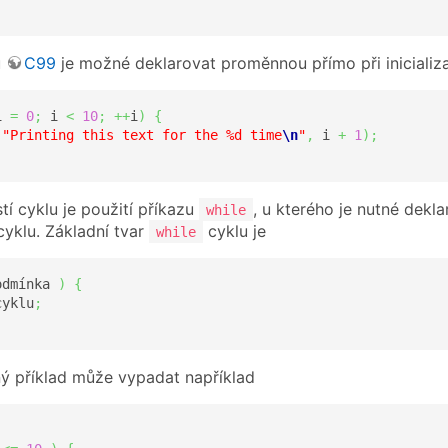
u
C99
je možné deklarovat proměnnou přímo při inicializa
i 
=
0
;
 i 
<
10
;
++
i
)
{
(
"Printing this text for the %d time
\n
"
,
 i 
+
1
)
;
tí cyklu je použití příkazu
, u kterého je nutné dekl
while
cyklu. Základní tvar
cyklu je
while
odmínka 
)
{
cyklu
;
ý příklad může vypadat například
;