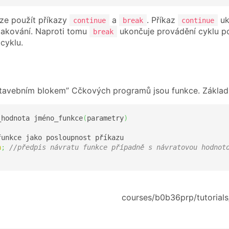
lze použít příkazy
a
. Příkaz
uk
continue
break
continue
akování. Naproti tomu
ukončuje provádění cyklu p
break
cyklu.
tavebním blokem” Cčkových programů jsou funkce. Základn
_hodnota jméno_funkce
(
parametry
)
funkce jako posloupnost příkazu

n
;
//předpis návratu funkce případně s návratovou hodnot
courses/b0b36prp/tutorials/