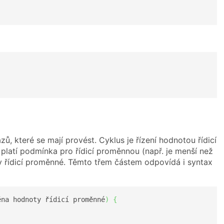
azů, které se mají provést. Cyklus je řízení hodnotou řídicí
platí podmínka pro řídicí proměnnou (např. je menší než
 řídicí proměnné. Těmto třem částem odpovídá i syntax
ěna hodnoty řídicí proměnné
)
{