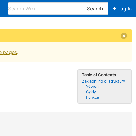
Search
Log In
e pages
.
Table of Contents
Základní řídicí struktury
Větvení
Cykly
Funkce