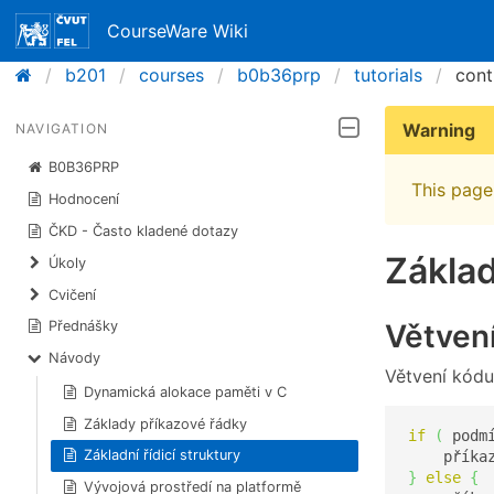
CourseWare Wiki
b201
courses
b0b36prp
tutorials
cont
Warning
NAVIGATION
B0B36PRP
This page 
Hodnocení
ČKD - Často kladené dotazy
Základ
Úkoly
Cvičení
Větven
Přednášky
Návody
Větvení kódu
Dynamická alokace paměti v C
Základy příkazové řádky
if
(
 podm
Základní řídicí struktury
    příka
}
else
{
Vývojová prostředí na platformě