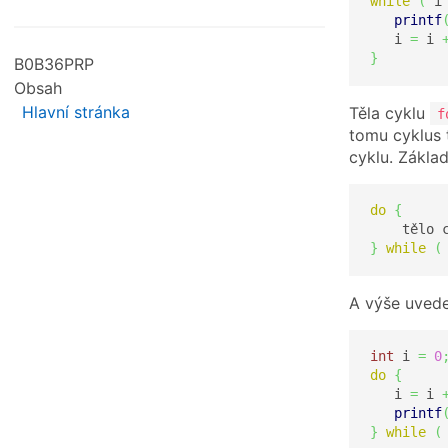
while
(
 i
printf
   i 
=
 i 
}
B0B36PRP
Obsah
Hlavní stránka
Těla cyklu
f
tomu cyklus
cyklu. Zákla
do
{
    tělo 
}
while
(
A výše uvede
int
 i 
=
0
do
{
   i 
=
 i 
printf
}
while
(