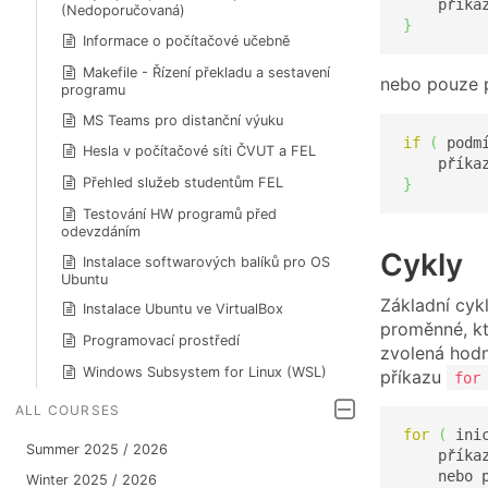
    příka
(Nedoporučovaná)
}
Informace o počítačové učebně
Makefile - Řízení překladu a sestavení
nebo pouze p
programu
MS Teams pro distanční výuku
if
(
 podm
Hesla v počítačové síti ČVUT a FEL
    příka
Přehled služeb studentům FEL
}
Testování HW programů před
odevzdáním
Cykly
Instalace softwarových balíků pro OS
Ubuntu
Základní cyk
Instalace Ubuntu ve VirtualBox
proměnné, kt
Programovací prostředí
zvolená hodn
Windows Subsystem for Linux (WSL)
příkazu
for
ALL COURSES
for
(
 ini
Summer 2025 / 2026
    příka
Winter 2025 / 2026