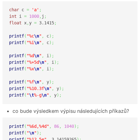
char
 c 
=
'a'
;
int
 i 
=
1000
,
j
;
float
 x
,
y 
=
3.1415
;
printf
(
"%c
\n
"
,
 c
)
;
printf
(
"%i
\n
"
,
 c
)
;
printf
(
"%d
\n
"
,
 i
)
;
printf
(
"%+5d
\n
"
,
 i
)
;
printf
(
"%x
\n
"
,
 i
)
;
printf
(
"%f
\n
"
,
 y
)
;
printf
(
"%10.3f
\n
"
,
 y
)
;
printf
(
"
\t
%-g
\n
"
,
 y
)
;
co bude výsledkem výpisu následujících příkazů?
printf
(
"%6d,%4d"
,
86
,
1040
)
;
printf
(
"
\n
"
)
;
printf
(
"%12.5e"
,
3.14159265
)
;