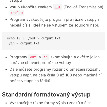
vstupu
Vstup ukončíte znakem
(End-of-Transmission)
EOT
.
Ctrl+D
Program vyzkoušejte program pro různé vstupy i
necelá čísla, ideálně se vstupem ze souboru např.
echo 10 | ./out > output.txt

./in < output.txt
Programy
a
zkombinujte a ověřte jejich
out
in
správné chování pro různé vstupy
Dále můžete programy rozšířit o omezení rozsahu
vstupu např. na celá čísla 0 až 100 nebo maximální
počet vstupních řádků.
Standardní formátovaný výstup
Vyzkoušejte různé formy výpisu znaků a čísel: