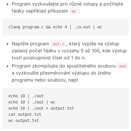
Program vyzkoušejte pro různé vstupy a počítejte
řádky například příkazem
:
wc
clang program.c && echo 4 | ./a.out | wc
Napište program
, který vypíše na výstup
out.c
zadaný počet řádku v rozsahu 0 až 100, kde výstup
tvoří posloupnost čísel od 1 do n.
Program zkompilujte do spustitelného souboru
out
a vyzkoušte přesměrování výstupu do jiného
programu nebo souboru, např.
echo 10 | ./out

echo 10 | ./out | wc

echo 10 | ./out > output.txt

cat output.txt

wc output.txt