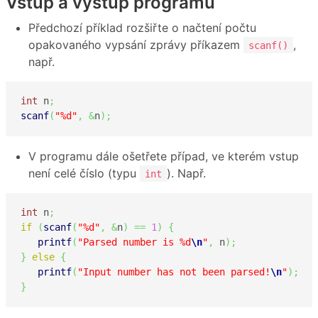
Vstup a výstup programu
Předchozí příklad rozšiřte o načtení počtu
opakovaného vypsání zprávy příkazem
,
scanf()
např.
int
 n
;
scanf
(
"%d"
,
&
n
)
;
V programu dále ošetřete případ, ve kterém vstup
není celé číslo (typu
). Např.
int
int
 n
;
if
(
scanf
(
"%d"
,
&
n
)
==
1
)
{
printf
(
"Parsed number is %d
\n
"
,
 n
)
;
}
else
{
printf
(
"Input number has not been parsed!
\n
"
)
;
}