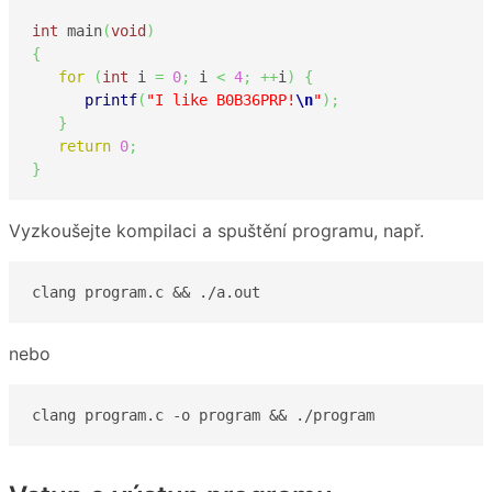
int
 main
(
void
)
{
for
(
int
 i 
=
0
;
 i 
<
4
;
++
i
)
{
printf
(
"I like B0B36PRP!
\n
"
)
;
}
return
0
;
}
Vyzkoušejte kompilaci a spuštění programu, např.
clang program.c && ./a.out 
nebo
clang program.c -o program && ./program 