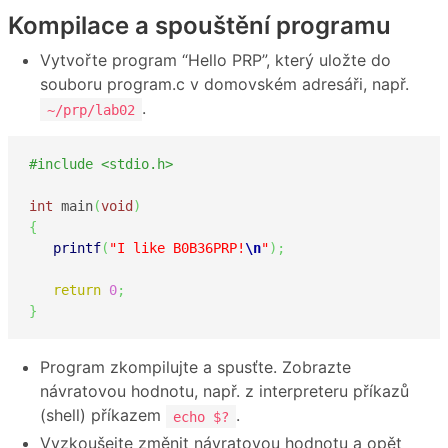
Kompilace a spouštění programu
Vytvořte program “Hello PRP”, který uložte do
souboru program.c v domovském adresáři, např.
.
~/prp/lab02
#include <stdio.h>
int
 main
(
void
)
{
printf
(
"I like B0B36PRP!
\n
"
)
;
return
0
;
}
Program zkompilujte a spusťte. Zobrazte
návratovou hodnotu, např. z interpreteru příkazů
(shell) příkazem
.
echo $?
Vyzkoušejte změnit návratovou hodnotu a opět