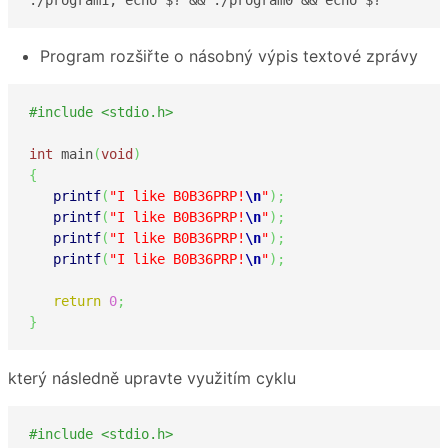
Program rozšiřte o násobný výpis textové zprávy
#include <stdio.h>
int
 main
(
void
)
{
printf
(
"I like B0B36PRP!
\n
"
)
;
printf
(
"I like B0B36PRP!
\n
"
)
;
printf
(
"I like B0B36PRP!
\n
"
)
;
printf
(
"I like B0B36PRP!
\n
"
)
;
return
0
;
}
který následně upravte využitím cyklu
#include <stdio.h>