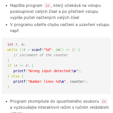
Napište program
, který očekává na vstupu
in
posloupnost celých čísel a po přečtení vstupu
vypíše počet načtených celých čísel
V programu ošetře chybu načtení a uzavření vstupu
např.
int
 r
,
 n
;
while
(
(
r 
=
scanf
(
"%d"
,
&
n
)
)
==
1
)
{
// increment of the counter
}
if
(
r 
==
0
)
{
printf
(
"Wrong input detected!
\n
"
)
;
}
else
{
printf
(
"Number lines %d
\n
"
,
 counter
)
;
}
Program zkompilute do spustitelného souboru
in
a vyzkoušejte interaktivní režim s ručním vkládáním