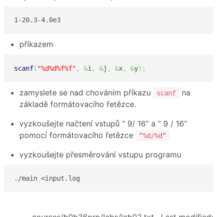
1-20.3-4.0e3
příkazem
scanf
(
"%d%d%f%f"
,
&
i
,
&
j
,
&
x
,
&
y
)
;
zamyslete se nad chováním příkazu
na
scanf
základě formátovacího řetězce.
vyzkoušejte načtení vstupů “ 9/ 16” a “ 9 / 16”
pomocí formátovacího řetězce
“%d/%d”
vyzkoušejte přesměrování vstupu programu
./main <input.log