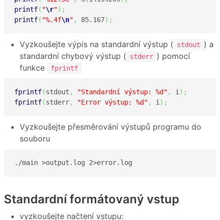
printf
(
"
\r
"
)
;
printf
(
"%.4f
\n
"
,
85.167
)
;
Vyzkoušejte výpis na standardní výstup (
) a
stdout
standardní chybový výstup (
) pomocí
stderr
funkce
fprintf
fprintf
(
stdout
,
"Standardní výstup: %d"
,
 i
)
;
fprintf
(
stderr
,
"Error výstup: %d"
,
 i
)
;
Vyzkoušejte přesměrování výstupů programu do
souboru
./main >output.log 2>error.log
Standardní formátovaný vstup
vyzkoušejte načtení vstupu: