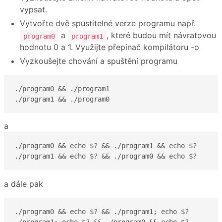
vypsat.
Vytvořte dvě spustitelné verze programu např.
a
, které budou mít návratovou
program0
program1
hodnotu 0 a 1. Využijte přepínač kompilátoru -o
Vyzkoušejte chování a spuštění programu
./program0 && ./program1

./program1 && ./program0
a
./program0 && echo $? && ./program1 && echo $?

./program1 && echo $? && ./program0 && echo $?
a dále pak
./program0 && echo $? && ./program1; echo $?

./program1; echo $? && ./program0 && echo $?