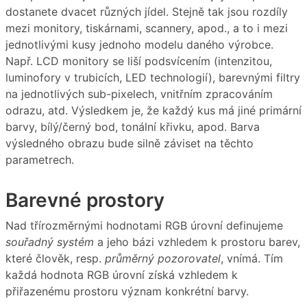
dostanete dvacet různých jídel. Stejně tak jsou rozdíly
mezi monitory, tiskárnami, scannery, apod., a to i mezi
jednotlivými kusy jednoho modelu daného výrobce.
Např. LCD monitory se liší podsvícením (intenzitou,
luminofory v trubicích, LED technologií), barevnými filtry
na jednotlivých sub-pixelech, vnitřním zpracováním
odrazu, atd. Výsledkem je, že každý kus má jiné primární
barvy, bílý/černý bod, tonální křivku, apod. Barva
výsledného obrazu bude silně záviset na těchto
parametrech.
Barevné prostory
Nad třírozměrnými hodnotami RGB úrovní definujeme
souřadný systém
a jeho bázi vzhledem k prostoru barev,
které člověk, resp.
průměrný pozorovatel
, vnímá. Tím
každá hodnota RGB úrovní získá vzhledem k
přiřazenému prostoru význam konkrétní barvy.