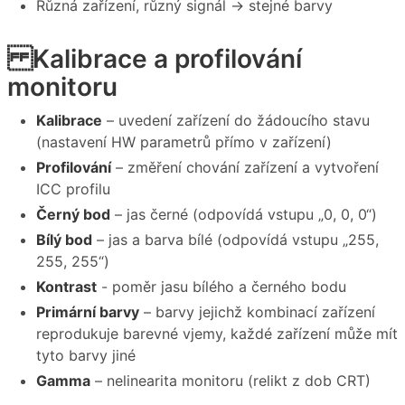
Různá zařízení, různý signál → stejné barvy
Kalibrace a profilování
monitoru
Kalibrace
– uvedení zařízení do žádoucího stavu
(nastavení HW parametrů přímo v zařízení)
Profilování
– změření chování zařízení a vytvoření
ICC profilu
Černý bod
– jas černé (odpovídá vstupu „0, 0, 0“)
Bílý bod
– jas a barva bílé (odpovídá vstupu „255,
255, 255“)
Kontrast
- poměr jasu bílého a černého bodu
Primární barvy
– barvy jejichž kombinací zařízení
reprodukuje barevné vjemy, každé zařízení může mít
tyto barvy jiné
Gamma
– nelinearita monitoru (relikt z dob CRT)