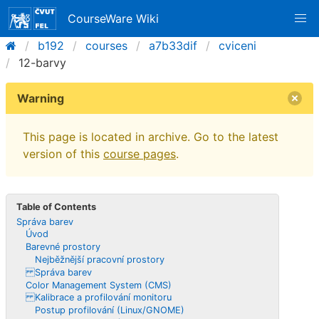
CourseWare Wiki
b192
courses
a7b33dif
cviceni
12-barvy
Warning
This page is located in archive. Go to the latest
version of this
course pages
.
Table of Contents
Správa barev
Úvod
Barevné prostory
Nejběžnější pracovní prostory
Správa barev
Color Management System (CMS)
Kalibrace a profilování monitoru
Postup profilování (Linux/GNOME)