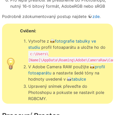
Pro lepší přesnost se přesuneme do Photoshopu,
nutný 16-ti bitový formát, AdobeRGB nebo sRGB
Podrobně zdokumentovaný postup najdete
zde
.
Cvičení:
Vytvořte z
fotografie tabulky ve
studiu
profil fotoaparátu a uložte ho do
c:\Users\
[Name]\AppData\Roaming\Adobe\CameraRaw\Cam
V Adobe Camera RAW použijte
profil
fotoaparátu
a nastavte šedé tóny na
hodnoty uvedené v
tabulce
Upravený snímek převeďte do
Photoshopu a pokuste se nastavit pole
RGBCMY.