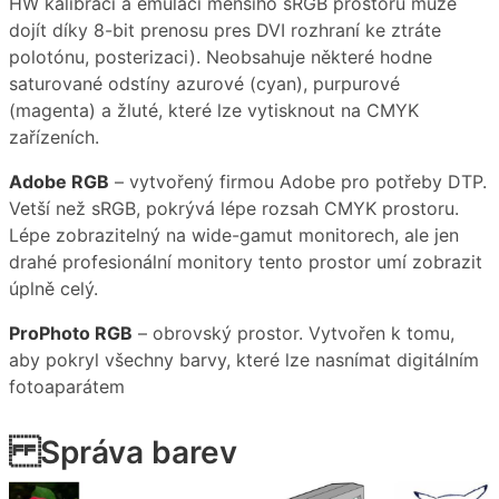
HW kalibraci a emulaci menšího sRGB prostoru muže
dojít díky 8-bit prenosu pres DVI rozhraní ke ztráte
polotónu, posterizaci). Neobsahuje některé hodne
saturované odstíny azurové (cyan), purpurové
(magenta) a žluté, které lze vytisknout na CMYK
zařízeních.
Adobe RGB
– vytvořený firmou Adobe pro potřeby DTP.
Vetší než sRGB, pokrývá lépe rozsah CMYK prostoru.
Lépe zobrazitelný na wide-gamut monitorech, ale jen
drahé profesionální monitory tento prostor umí zobrazit
úplně celý.
ProPhoto RGB
– obrovský prostor. Vytvořen k tomu,
aby pokryl všechny barvy, které lze nasnímat digitálním
fotoaparátem
Správa barev