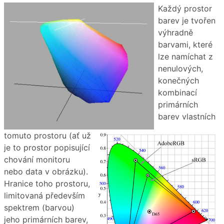
Každý prostor
barev je tvořen
výhradně
barvami, které
lze namíchat z
nenulových,
konečných
kombinací
primárních
barev vlastních
tomuto prostoru (ať už
je to prostor popisující
chování monitoru
nebo data v obrázku).
Hranice toho prostoru,
limitovaná především
spektrem (barvou)
jeho primárních barev,