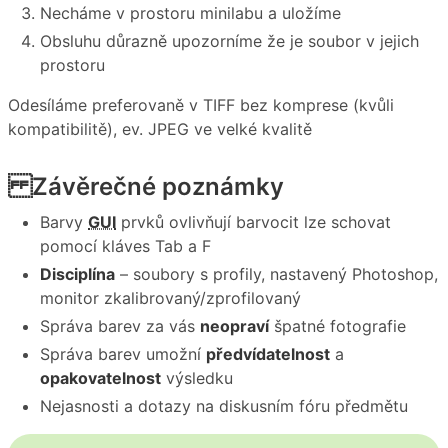
Necháme v prostoru minilabu a uložíme
Obsluhu důrazně upozorníme že je soubor v jejich
prostoru
Odesíláme preferovaně v TIFF bez komprese (kvůli
kompatibilitě), ev. JPEG ve velké kvalitě
Závěrečné poznámky
Barvy
GUI
prvků ovlivňují barvocit lze schovat
pomocí kláves Tab a F
Disciplína
– soubory s profily, nastavený Photoshop,
monitor zkalibrovaný/zprofilovaný
Správa barev za vás
neopraví
špatné fotografie
Správa barev umožní
předvídatelnost
a
opakovatelnost
výsledku
Nejasnosti a dotazy na diskusním fóru předmětu