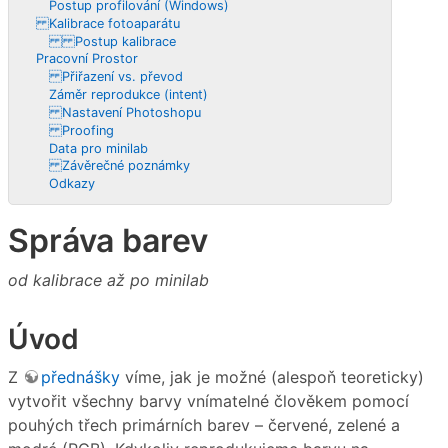
Postup profilování (Windows)
Kalibrace fotoaparátu
Postup kalibrace
Pracovní Prostor
Přiřazení vs. převod
Záměr reprodukce (intent)
Nastavení Photoshopu
Proofing
Data pro minilab
Závěrečné poznámky
Odkazy
Správa barev
od kalibrace až po minilab
Úvod
Z
přednášky
víme, jak je možné (alespoň teoreticky)
vytvořit všechny barvy vnímatelné člověkem pomocí
pouhých třech primárních barev – červené, zelené a