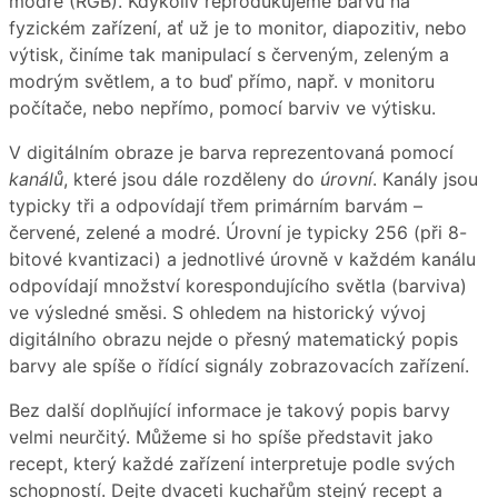
modré (RGB). Kdykoliv reprodukujeme barvu na
fyzickém zařízení, ať už je to monitor, diapozitiv, nebo
výtisk, činíme tak manipulací s červeným, zeleným a
modrým světlem, a to buď přímo, např. v monitoru
počítače, nebo nepřímo, pomocí barviv ve výtisku.
V digitálním obraze je barva reprezentovaná pomocí
kanálů
, které jsou dále rozděleny do
úrovní
. Kanály jsou
typicky tři a odpovídají třem primárním barvám –
červené, zelené a modré. Úrovní je typicky 256 (při 8-
bitové kvantizaci) a jednotlivé úrovně v každém kanálu
odpovídají množství korespondujícího světla (barviva)
ve výsledné směsi. S ohledem na historický vývoj
digitálního obrazu nejde o přesný matematický popis
barvy ale spíše o řídící signály zobrazovacích zařízení.
Bez další doplňující informace je takový popis barvy
velmi neurčitý. Můžeme si ho spíše představit jako
recept, který každé zařízení interpretuje podle svých
schopností. Dejte dvaceti kuchařům stejný recept a