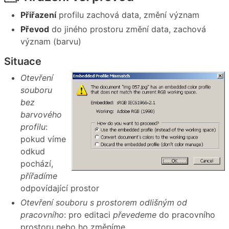
Přiřazení
profilu zachová data, změní význam
Převod
do jiného prostoru změní data, zachová
význam (barvu)
Situace
Otevření
souboru
bez
barvového
profilu
:
pokud víme
odkud
pochází,
přířadíme
odpovídající prostor
Otevření souboru s prostorem odlišným od
pracovního
: pro editaci
převedeme
do pracovního
prostoru nebo ho změníme