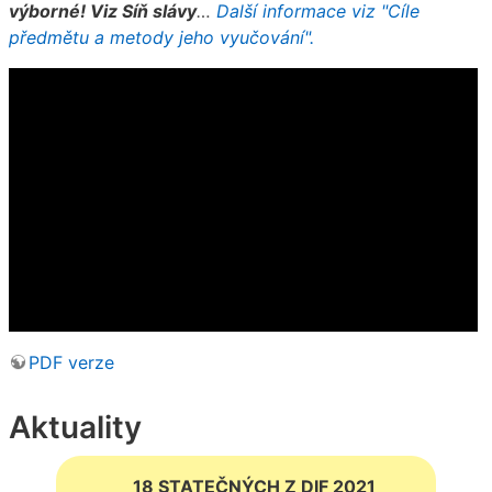
výborné! Viz Síň slávy
…
Další informace viz "Cíle
předmětu a metody jeho vyučování".
PDF verze
Aktuality
18 STATEČNÝCH Z DIF 2021