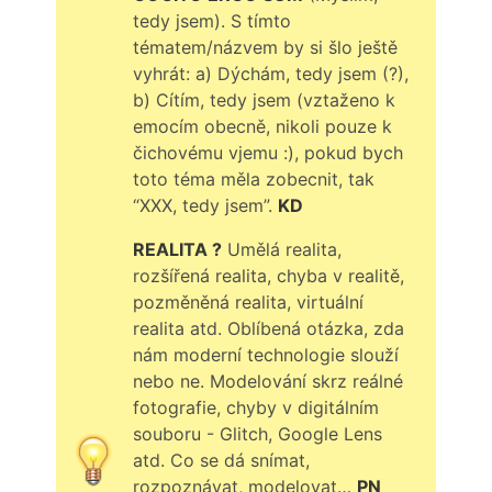
tedy jsem). S tímto
tématem/názvem by si šlo ještě
vyhrát: a) Dýchám, tedy jsem (?),
b) Cítím, tedy jsem (vztaženo k
emocím obecně, nikoli pouze k
čichovému vjemu :), pokud bych
toto téma měla zobecnit, tak
“XXX, tedy jsem”.
KD
REALITA ?
Umělá realita,
rozšířená realita, chyba v realitě,
pozměněná realita, virtuální
realita atd. Oblíbená otázka, zda
nám moderní technologie slouží
nebo ne. Modelování skrz reálné
fotografie, chyby v digitálním
souboru - Glitch, Google Lens
atd. Co se dá snímat,
rozpoznávat, modelovat…
PN