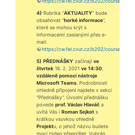
https://cw.fel.cvut.cz/b202/courses/a7b3
4)
Rubrika “
AKTUALITY
” bude
obsahovat “
horké informace
”,
které se mohou krýt s
informacemi zaslanými přes e-
mail:
https://cw.fel.cvut.cz/b202/courses/a7b3
5)
PŘEDNÁŠKY
začínají
ve
čtvrtek
18. 2. 2021
ve 14:30
,
vzdáleně pomocí nástroje
Microsoft Teams
. Podrobnosti
ohledně připojení najdete v sekci
“Přednášky”. Úvodní přednášku
povede
prof. Václav Hlaváč
a
uvítá Vás i
Roman Sejkot
s
krátkou vsuvkou ohledně
Projekt
u, o jehož názvu budete
moci týden přemýšlet. Vybrán