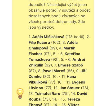
dopadlo? Následující výčet jmen
obsahuje pořadí v soutěži a počet
dosažených bodů získaných od
všech porotců dohromady. Zde
jsou výsledky:
1.
Adéla Mišicáková
(118 bodů), 2.
Filip Kučera
(102), 3.
Adéla
Chalupová
(99), 4.
Martin
Fischer
(97), 5. - 6.
Kateřina
Tomášková
(92), 5. - 6.
Andrei
Zhikulin
(92), 7.
Emese Szabó
(87), 8.
Pavel Mareš
(85), 9.
Jiří
Zemko
(82), 10. - 11.
Hana
Pikulíková
(77), 10. - 11.
Evgenii
Litvinov
(77), 12.
Jan Steuer
(76),
13.
Tsimafei Raro
(75), 14.
David
Roubal
(73), 14. - 15.
Tereza
Ehnová
(67), 14. - 15.
Viktor