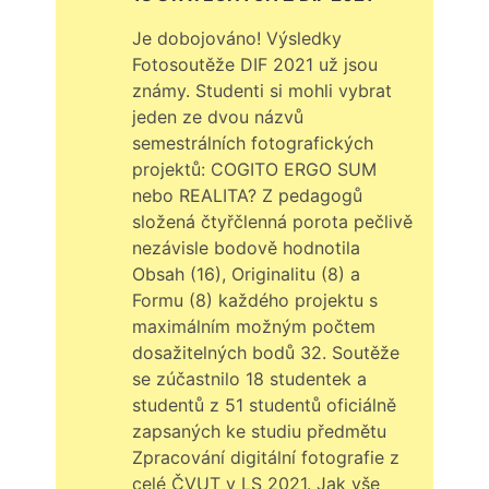
Je dobojováno! Výsledky
Fotosoutěže DIF 2021 už jsou
známy. Studenti si mohli vybrat
jeden ze dvou názvů
semestrálních fotografických
projektů: COGITO ERGO SUM
nebo REALITA? Z pedagogů
složená čtyřčlenná porota pečlivě
nezávisle bodově hodnotila
Obsah (16), Originalitu (8) a
Formu (8) každého projektu s
maximálním možným počtem
dosažitelných bodů 32. Soutěže
se zúčastnilo 18 studentek a
studentů z 51 studentů oficiálně
zapsaných ke studiu předmětu
Zpracování digitální fotografie z
celé ČVUT v LS 2021. Jak vše