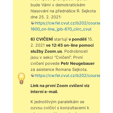
bude Vámi v demokratickém
hlasování na přednášce R. Sejkota
dne 25. 2. 2021:
https://cw.fel.cvut.cz/b202/courses/a7b
1600_on-line_jpb-670_ciirc_cvut
6) CVIČENÍ
startují
v pondělí
15.
2. 2021
ve 12:45 on-line pomocí
služby Zoom.us
. Podrobnosti
jsou v sekci “Cvičení”. První
cvičení povede
Petr Neugebauer
za asistence Romana Sejkota.
https://cw.fel.cvut.cz/b202/courses/a7b
Link na první Zoom cvičení viz
interní e-mail.
K jednotlivým paralelkám se
ozvou cvičící s konzultacemi k