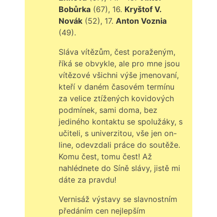
Bobůrka
(67), 16.
Kryštof V.
Novák
(52), 17.
Anton Voznia
(49).
Sláva vítězům, čest poraženým,
říká se obvykle, ale pro mne jsou
vítězové všichni výše jmenovaní,
kteří v daném časovém termínu
za velice ztížených kovidových
podmínek, sami doma, bez
jediného kontaktu se spolužáky, s
učiteli, s univerzitou, vše jen on-
line, odevzdali práce do soutěže.
Komu čest, tomu čest! Až
nahlédnete do Síně slávy, jistě mi
dáte za pravdu!
Vernisáž výstavy se slavnostním
předáním cen nejlepším