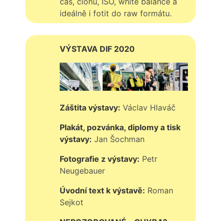
čas, clonu, ISO, white balance a
ideálně i fotit do raw formátu.
VÝSTAVA DIF 2020
Záštita výstavy:
Václav Hlaváč
Plakát, pozvánka, diplomy a tisk
výstavy:
Jan Šochman
Fotografie z výstavy:
Petr
Neugebauer
Úvodní text k výstavě:
Roman
Sejkot