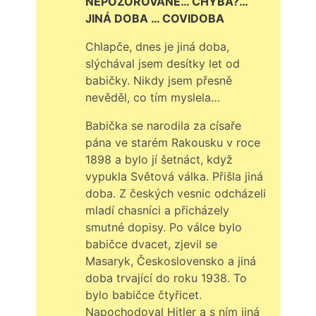
NEPOZOROVANÉ… CHYBA?…
JINÁ DOBA … COVIDOBA
Chlapče, dnes je jiná doba,
slýchával jsem desítky let od
babičky. Nikdy jsem přesně
nevěděl, co tím myslela…
Babička se narodila za císaře
pána ve starém Rakousku v roce
1898 a bylo jí šetnáct, když
vypukla Světová válka. Přišla jiná
doba. Z českých vesnic odcházeli
mladí chasníci a přicházely
smutné dopisy. Po válce bylo
babičce dvacet, zjevil se
Masaryk, Československo a jiná
doba trvající do roku 1938. To
bylo babičce čtyřicet.
Napochodoval Hitler a s ním jiná