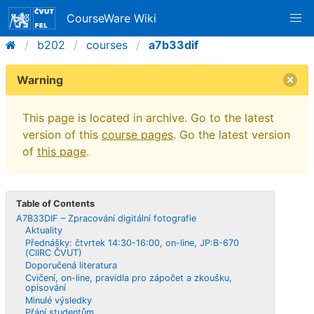
CourseWare Wiki
b202
courses
a7b33dif
Warning
This page is located in archive. Go to the latest
version of this
course pages
. Go the latest version
of
this page
.
Table of Contents
A7B33DIF – Zpracování digitální fotografie
Aktuality
Přednášky: čtvrtek 14:30-16:00, on-line, JP:B-670
(CIIRC ČVUT)
Doporučená literatura
Cvičení, on-line, pravidla pro zápočet a zkoušku,
opisování
Minulé výsledky
Přání studentům