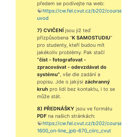
předem se podívejte na web:
https://cw.fel.cvut.cz/b202/courses/a7b3
uvod
7) CVIČENÍ
jsou již teď
přizpůsobena “
K SAMOSTUDIU
”
pro studenty, kteří budou mít
jakékoliv problémy. Pak stačí
“číst - fotografovat -
zpracovávat - odevzdávat do
systému”
, vše dle zadání a
popisu. Jde o jakýsi
záchranný
kruh
pro lidi bez kontaktu, i to se
může stát.
8) PŘEDNÁŠKY
jsou ve formátu
PDF
na našich stránkách:
https://cw.fel.cvut.cz/b202/courses/a7b
1600_on-line_jpb-670_ciirc_cvut