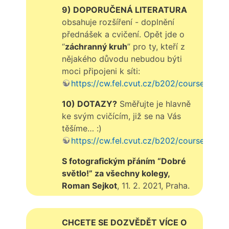
9) DOPORUČENÁ LITERATURA
obsahuje rozšíření - doplnění
přednášek a cvičení. Opět jde o
“
záchranný kruh
” pro ty, kteří z
nějakého důvodu nebudou býti
moci připojeni k síti:
https://cw.fel.cvut.cz/b202/courses/a7b
10) DOTAZY?
Směřujte je hlavně
ke svým cvičícím, již se na Vás
těšíme… :)
https://cw.fel.cvut.cz/b202/courses/a7b3
S fotografickým přáním “Dobré
světlo!” za všechny kolegy,
Roman Sejkot
, 11. 2. 2021, Praha.
CHCETE SE DOZVĚDĚT VÍCE O