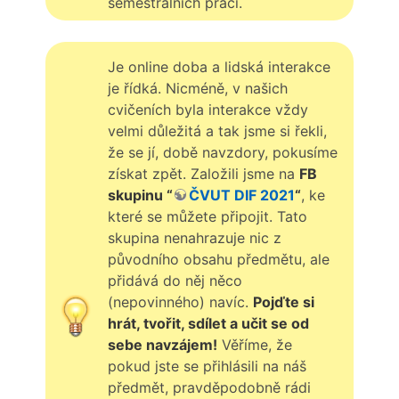
semestrálních prací.
Je online doba a lidská interakce
je řídká. Nicméně, v našich
cvičeních byla interakce vždy
velmi důležitá a tak jsme si řekli,
že se jí, době navzdory, pokusíme
získat zpět. Založili jsme na
FB
skupinu “
ČVUT DIF 2021
“
, ke
které se můžete připojit. Tato
skupina nenahrazuje nic z
původního obsahu předmětu, ale
přidává do něj něco
(nepovinného) navíc.
Pojďte si
hrát, tvořit, sdílet a učit se od
sebe navzájem!
Věříme, že
pokud jste se přihlásili na náš
předmět, pravděpodobně rádi