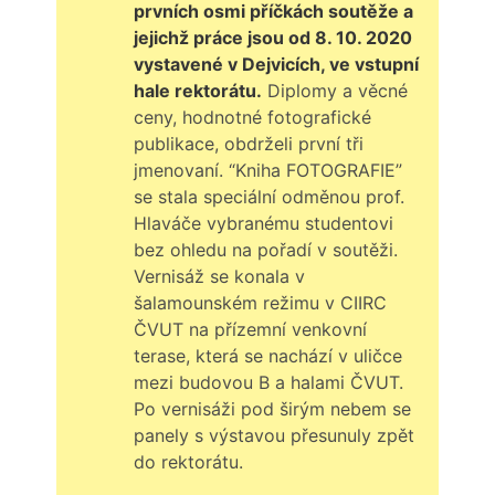
prvních osmi příčkách soutěže a
jejichž práce jsou od 8. 10. 2020
vystavené v Dejvicích, ve vstupní
hale rektorátu.
Diplomy a věcné
ceny, hodnotné fotografické
publikace, obdrželi první tři
jmenovaní. “Kniha FOTOGRAFIE”
se stala speciální odměnou prof.
Hlaváče vybranému studentovi
bez ohledu na pořadí v soutěži.
Vernisáž se konala v
šalamounském režimu v CIIRC
ČVUT na přízemní venkovní
terase, která se nachází v uličce
mezi budovou B a halami ČVUT.
Po vernisáži pod širým nebem se
panely s výstavou přesunuly zpět
do rektorátu.