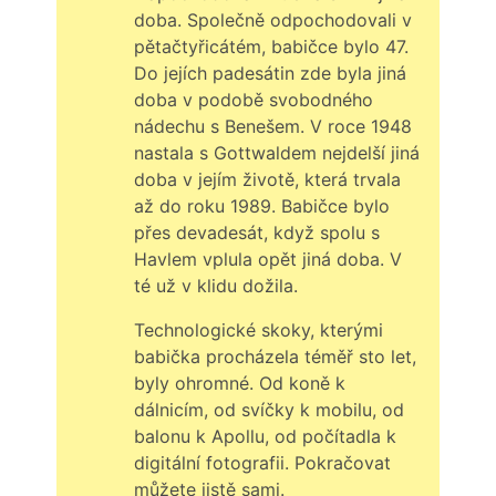
doba. Společně odpochodovali v
pětačtyřicátém, babičce bylo 47.
Do jejích padesátin zde byla jiná
doba v podobě svobodného
nádechu s Benešem. V roce 1948
nastala s Gottwaldem nejdelší jiná
doba v jejím životě, která trvala
až do roku 1989. Babičce bylo
přes devadesát, když spolu s
Havlem vplula opět jiná doba. V
té už v klidu dožila.
Technologické skoky, kterými
babička procházela téměř sto let,
byly ohromné. Od koně k
dálnicím, od svíčky k mobilu, od
balonu k Apollu, od počítadla k
digitální fotografii. Pokračovat
můžete jistě sami.