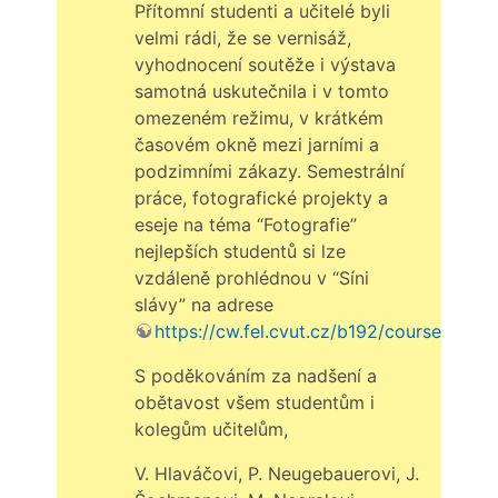
Přítomní studenti a učitelé byli
velmi rádi, že se vernisáž,
vyhodnocení soutěže i výstava
samotná uskutečnila i v tomto
omezeném režimu, v krátkém
časovém okně mezi jarními a
podzimními zákazy. Semestrální
práce, fotografické projekty a
eseje na téma “Fotografie”
nejlepších studentů si lze
vzdáleně prohlédnou v “Síni
slávy” na adrese
https://cw.fel.cvut.cz/b192/courses/a7b3
S poděkováním za nadšení a
obětavost všem studentům i
kolegům učitelům,
V. Hlaváčovi, P. Neugebauerovi, J.