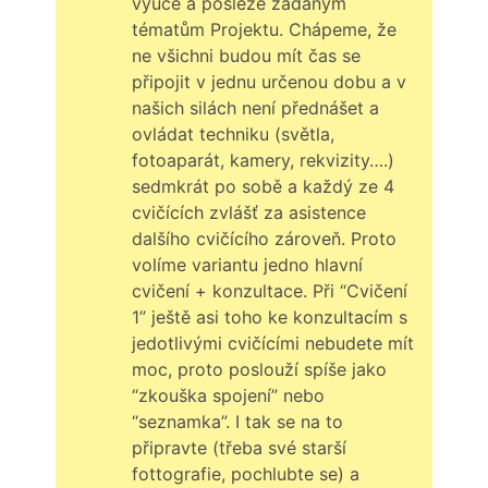
výuce a posléze zadaným
tématům Projektu. Chápeme, že
ne všichni budou mít čas se
připojit v jednu určenou dobu a v
našich silách není přednášet a
ovládat techniku (světla,
fotoaparát, kamery, rekvizity….)
sedmkrát po sobě a každý ze 4
cvičících zvlášť za asistence
dalšího cvičícího zároveň. Proto
volíme variantu jedno hlavní
cvičení + konzultace. Při “Cvičení
1” ještě asi toho ke konzultacím s
jedotlivými cvičícími nebudete mít
moc, proto poslouží spíše jako
“zkouška spojení” nebo
“seznamka”. I tak se na to
připravte (třeba své starší
fottografie, pochlubte se) a