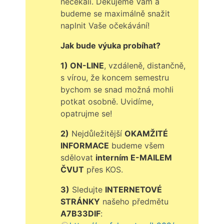
nečekali. Děkujeme Vám a
budeme se maximálně snažit
naplnit Vaše očekávání!
Jak bude výuka probíhat?
1) ON-LINE
, vzdáleně, distančně,
s vírou, že koncem semestru
bychom se snad možná mohli
potkat osobně. Uvidíme,
opatrujme se!
2)
Nejdůležitější
OKAMŽITÉ
INFORMACE
budeme všem
sdělovat
interním E-MAILEM
ČVUT
přes KOS.
3)
Sledujte
INTERNETOVÉ
STRÁNKY
našeho předmětu
A7B33DIF
: