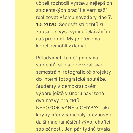
učiteli rozhodli výstavu nejlepších
studentských prací i s vernisáží
realizovat všemu navzdory dne
7.
10. 2020
. Šedesát studentů si
zapsalo s vysokými očekáváními
náš předmět. My je přece na
konci nemohli zklamat.
Pětadvacet, téměř polovina
studentů, stihla odevzdat své
semestrální fotografické projekty
do interní fotografcké soutěže.
Studenty v demokratickém
výběru ještě v únoru navržené
dva názvy projektů,
NEPOZOROVANÉ a CHYBA?, jako
kdyby předznamenaly březnový a
další mnohaměsíční vývoj chořící
společnosti. Jen pár týdnů trvala