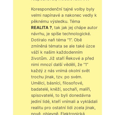
Korespondenční tajné volby byly
velmi napínavé a nakonec vedly k
pěknému výsledku. Téma
REALITA ?
, tak jak jej chápe autor
návrhu, je spíše technologické.
Dotíralo naň téma “1”. Obě
zmíněná témata se ale také úzce
váží k našim každodenním
životům. Již staří Ŕekové a před
nimi mnozí další věděli, že “1”
každý z nás vnímá okolní svět
trochu jinak, tzv. po svém.
Umělci, básníci, filosofové,
badatelé, kněží, sochaři, malíři,
spisovatelé, to byli donedávna
jediní lidé, kteří vnímali a vykládali
realitu pro ostatní lidi zcela jinak,
nově, objevně. Elektronická