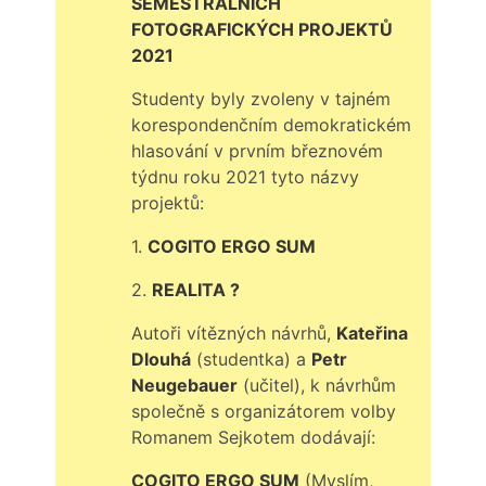
SEMESTRÁLNÍCH
FOTOGRAFICKÝCH PROJEKTŮ
2021
Studenty byly zvoleny v tajném
korespondenčním demokratickém
hlasování v prvním březnovém
týdnu roku 2021 tyto názvy
projektů:
1.
COGITO ERGO SUM
2.
REALITA ?
Autoři vítězných návrhů,
Kateřina
Dlouhá
(studentka) a
Petr
Neugebauer
(učitel), k návrhům
společně s organizátorem volby
Romanem Sejkotem dodávají:
COGITO ERGO SUM
(Myslím,