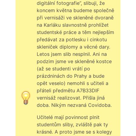
digitální fotografie”, slibuji, že
koncem května budeme společně
při vernisáži ve skleněné dvoraně
na Karláku slavnostně prohlížet
studentské práce a těm nejlepším
předávat za potlesku i cinkotu
skleniček diplomy a věcné dary.
Letos jsem slib nesplnil. Ani na
podzim jsme ve skleněné kostce
(až se studenti vrátí po
prázdninách do Prahy a bude
opět veselo) nemohli s učiteli a
přáteli předmětu A7B33DIF
vernisáž realizovat. Přišla jiná
doba. Nikým nezvaná Covidoba.
Učitelé mají povinnost plnit
studentům sliby, zvláště pak ty
krásné. A proto jsme se s kolegy