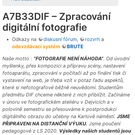
A7B33DIF – Zpracování
digitální fotografie
Odkazy na
diskusní fórum
,
rozvrh
a
odevzdávací systém
BRUTE
Naše motto :
“FOTOGRAFIE NENÍ NÁHODA”
. Od úvodní
myšlenky, přes kompozici a přípravu scény, nastavení
fotoaparátu, zpracování v počítači až po finální tisk či
vystavení na web, je třeba vzít v potaz řadu aspektů,
které si nefotografové běžně neuvědomí. Studentům
předmětu DIF chceme některé z nich přiblížit. Začínáme
v únoru ve fotografickém ateliéru v Dejvicích a v
polovině semestru se přesouváme k postprodukci
digitálního obrazu do učebny na Karlově náměstí.
JSME
PŘIPRAVENI NA DISTANČNÍ VÝUKU.
Jsme poučení
pedagogové z LS 2020.
Výsledky našich studentů jsou