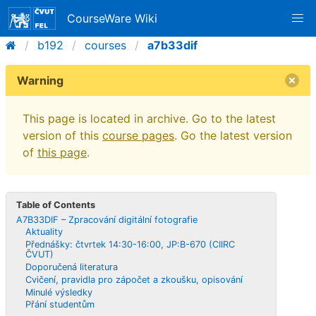
CourseWare Wiki
b192
courses
a7b33dif
Warning
This page is located in archive. Go to the latest
version of this
course pages
. Go the latest version
of
this page
.
Table of Contents
A7B33DIF – Zpracování digitální fotografie
Aktuality
Přednášky: čtvrtek 14:30-16:00, JP:B-670 (CIIRC
ČVUT)
Doporučená literatura
Cvičení, pravidla pro zápočet a zkoušku, opisování
Minulé výsledky
Přání studentům