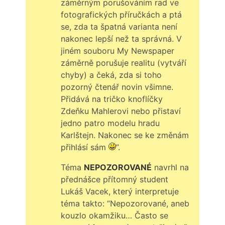
záměrným porušováním rad ve
fotografických příručkách a ptá
se, zda ta špatná varianta není
nakonec lepší než ta správná. V
jiném souboru My Newspaper
záměrně porušuje realitu (vytváří
chyby) a čeká, zda si toho
pozorný čtenář novin všimne.
Přidává na tričko knoflíčky
Zdeňku Mahlerovi nebo přistaví
jedno patro modelu hradu
Karlštejn. Nakonec se ke změnám
přihlásí sám
”.
Téma
NEPOZOROVANÉ
navrhl na
přednášce přítomný student
Lukáš Vacek, který interpretuje
téma takto: “Nepozorované, aneb
kouzlo okamžiku… Často se