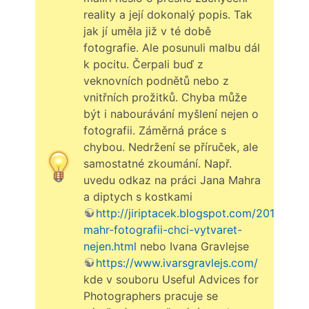
reality a její dokonalý popis. Tak
jak jí uměla již v té době
fotografie. Ale posunuli malbu dál
k pocitu. Čerpali buď z
veknovních podnětů nebo z
vnitřních prožitků. Chyba může
být i nabourávání myšlení nejen o
fotografii. Záměrná práce s
chybou. Nedržení se příruček, ale
samostatné zkoumání. Např.
uvedu odkaz na práci Jana Mahra
a diptych s kostkami
http://jiriptacek.blogspot.com/2018/09/j
mahr-fotografii-chci-vytvaret-
nejen.html
nebo Ivana Gravlejse
https://www.ivarsgravlejs.com/
kde v souboru Useful Advices for
Photographers pracuje se