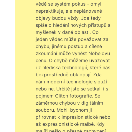
vědě se systém pokus - omyl
nepraktikuje, ale neplánované
objevy budou vždy. Jde tedy
spíše o hledání nových přístupů a
myšlenek v dané oblasti. Co
jeden vědec může považovat za
chybu, jinému postup a cílené
zkoumání může vynést Nobelovu
cenu. O chybě můžeme uvažovat
i z hlediska technologií, které nás
bezprostředně obklopují. Zda
nám moderní technologie slouží
nebo ne. Určitě jste se setkali i s
pojmem Glitch fotografie. Se
záměrnou chybou v digitálním
souboru. Mohli bychom ji
přirovnat k impresionistické nebo
až expresionistické malbě. Kdy
malíři nešlo o přesné zachycení