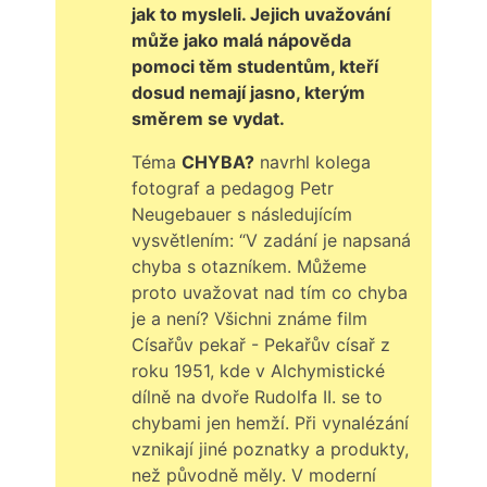
jak to mysleli. Jejich uvažování
může jako malá nápověda
pomoci těm studentům, kteří
dosud nemají jasno, kterým
směrem se vydat.
Téma
CHYBA?
navrhl kolega
fotograf a pedagog Petr
Neugebauer s následujícím
vysvětlením: “V zadání je napsaná
chyba s otazníkem. Můžeme
proto uvažovat nad tím co chyba
je a není? Všichni známe film
Císařův pekař - Pekařův císař z
roku 1951, kde v Alchymistické
dílně na dvoře Rudolfa II. se to
chybami jen hemží. Při vynalézání
vznikají jiné poznatky a produkty,
než původně měly. V moderní