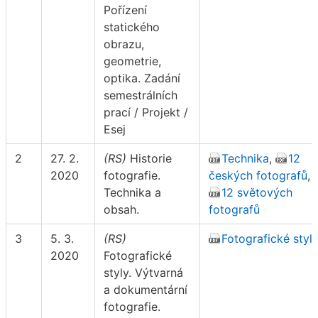
Pořízení
statického
obrazu,
geometrie,
optika. Zadání
semestrálních
prací / Projekt /
Esej
2
27. 2.
(RS)
Historie
Technika
,
12
2020
fotografie.
českých fotografů
,
Technika a
12 světových
obsah.
fotografů
3
5. 3.
(RS)
Fotografické styl
2020
Fotografické
styly. Výtvarná
a dokumentární
fotografie.