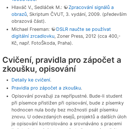
Hlaváč V., Sedláček M.:
Zpracování signálů a
obrazů
, Skriptum ČVUT, 3. vydání, 2009. (především
obrazová část).
Michael Freeman:
DSLR naučte se používat
digitální zrcadlovku
, Zoner Press, 2012 (cca 400,-
Kč, např. FotoŠkoda, Praha).
Cvičení, pravidla pro zápočet a
zkoušku, opisování
Detaily ke cvičení
.
Pravidla pro zápočet a zkoušku
.
Opisování považuji za nepřípustné. Bude-li student
při písemce přistižen při opisování, bude z písemky
hodnocen nula body bez možnosti psát písemku
znovu. U odevzdaných esejů, projektů a dalších úloh
je opisování kontrolováno a srovnáváno s pracemi