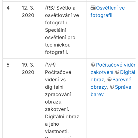
4
12. 3.
(RS)
Světlo a
Osvětlení ve
2020
osvětlování ve
fotografii
fotografii.
Speciální
osvětlení pro
technickou
fotografii.
5
19. 3.
(VH)
Počítačové vidění
2020
Počítačové
zakotvení
,
Digitáln
vidění vs.
obraz
,
Barevné
digitální
obrazy
,
Správa
zpracování
barev
obrazu,
zakotvení.
Digitální obraz
a jeho
vlastnosti.