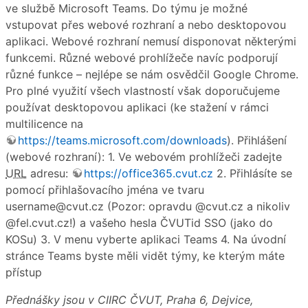
ve službě Microsoft Teams. Do týmu je možné
vstupovat přes webové rozhraní a nebo desktopovou
aplikaci. Webové rozhraní nemusí disponovat některými
funkcemi. Různé webové prohlížeče navíc podporují
různé funkce – nejlépe se nám osvědčil Google Chrome.
Pro plné využití všech vlastností však doporučujeme
používat desktopovou aplikaci (ke stažení v rámci
multilicence na
https://teams.microsoft.com/downloads
). Přihlášení
(webové rozhraní): 1. Ve webovém prohlížeči zadejte
URL
adresu:
https://office365.cvut.cz
2. Přihlásíte se
pomocí přihlašovacího jména ve tvaru
username@cvut.cz (Pozor: opravdu @cvut.cz a nikoliv
@fel.cvut.cz!) a vašeho hesla ČVUTid SSO (jako do
KOSu) 3. V menu vyberte aplikaci Teams 4. Na úvodní
stránce Teams byste měli vidět týmy, ke kterým máte
přístup
Přednášky jsou v CIIRC ČVUT, Praha 6, Dejvice,