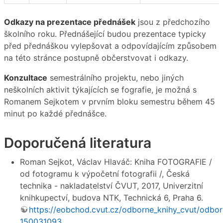
Odkazy na prezentace přednášek
jsou z předchozího
školního roku. Přednášející budou prezentace typicky
před přednáškou vylepšovat a odpovídajícím způsobem
na této stránce postupně občerstvovat i odkazy.
Konzultace
semestrálního projektu, nebo jiných
neškolních aktivit týkajících se fografie, je možná s
Romanem Sejkotem v prvním bloku semestru během 45
minut po každé přednášce.
Doporučená literatura
Roman Sejkot, Václav Hlaváč: Kniha FOTOGRAFIE /
od fotogramu k výpočetní fotografii /, Česká
technika - nakladatelství ČVUT, 2017, Univerzitní
knihkupectví, budova NTK, Technická 6, Praha 6.
https://eobchod.cvut.cz/odborne_knihy_cvut/odbor
150031093
.