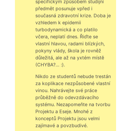
specifickým způsobem studijní
předmět posunuje vpřed i
současná zdravotní krize. Doba je
vzhledem k epidemii
turbodynamická a co platilo
včera, neplatí dnes. Řiďte se
vlastní hlavou, radami blízkých,
pokyny vlády, škola je rovněž
důležitá, ale až na yxtém místě
(CHYBA?… :).
Nikdo ze studentů nebude trestán
za koplikace nezpůsobené vlastní
vinou. Nahrávejte své práce
průběžně do odevzdávacího
systému. Nezapomeňte na tvorbu
Projektu a Eseje. Mnohé z
konceptů Projektu jsou velmi
zajímavé a povzbudivé.