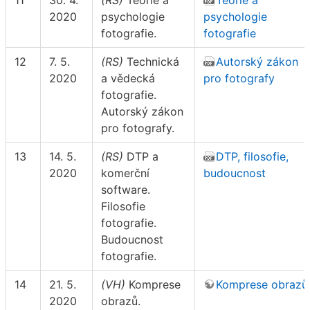
11
30. 4.
(RS)
Teorie a
Teorie a
2020
psychologie
psychologie
fotografie.
fotografie
12
7. 5.
(RS)
Technická
Autorský zákon
2020
a vědecká
pro fotografy
fotografie.
Autorský zákon
pro fotografy.
13
14. 5.
(RS)
DTP a
DTP, filosofie,
2020
komerční
budoucnost
software.
Filosofie
fotografie.
Budoucnost
fotografie.
14
21. 5.
(VH)
Komprese
Komprese obrazů
2020
obrazů.