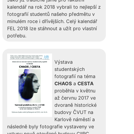
kalendář na rok 2018 vybrali to nejlepší z
fotografií studentů našeho předmětu v
minulém roce i dřívějších. Celý kalendář
FEL 2018 lze stáhnout a užít pro vlastní
potřebu.
Výstava
studentských
fotografií na téma
CHAOS
a
CESTA
proběhla v květnu
až červnu 2017 ve
dvoraně historické
budovy ČVUT na
Karlově náměstí a
následně byly fotografie vystaveny ve
vstupu nově otevřené budovy CIIRC