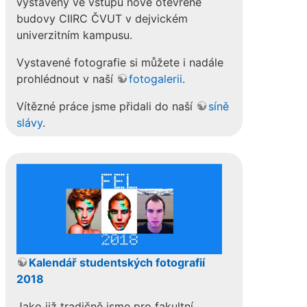
vystaveny ve vstupu nově otevřené
budovy CIIRC ČVUT v dejvickém
univerzitním kampusu.
Vystavené fotografie si můžete i nadále
prohlédnout v naší
fotogalerii
.
Vítězné práce jsme přidali do naší
síně
slávy
.
Kalendář studentských fotografií
2018
Jako již tradičně jsme pro fakultní