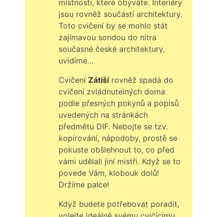
místnosti, které obýváte. Interiéry
jsou rovněž součástí architektury.
Toto cvičení by se mohlo stát
zajímavou sondou do nitra
současné české architektury,
uvidíme…
Cvičení
Zátiší
rovněž spadá do
cvičení zvládnutelných doma
podle přesných pokynů a popisů
uvedených na stránkách
předmětu DIF. Nebojte se tzv.
kopírování, nápodoby, prostě se
pokuste obšlehnout to, co před
vámi udělali jiní mistři. Když se to
povede Vám, klobouk dolů!
Držíme palce!
Když budete potřebovat poradit,
volejte ideálně svému cvičícímu.