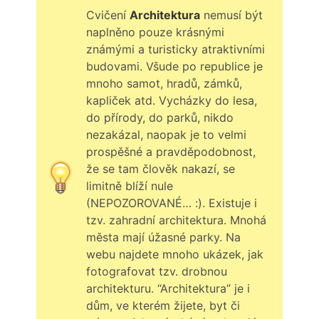
Cvičení
Architektura
nemusí být
naplněno pouze krásnými
známými a turisticky atraktivními
budovami. Všude po republice je
mnoho samot, hradů, zámků,
kapliček atd. Vycházky do lesa,
do přírody, do parků, nikdo
nezakázal, naopak je to velmi
prospěšné a pravděpodobnost,
že se tam člověk nakazí, se
limitně blíží nule
(NEPOZOROVANÉ… :). Existuje i
tzv. zahradní architektura. Mnohá
města mají úžasné parky. Na
webu najdete mnoho ukázek, jak
fotografovat tzv. drobnou
architekturu. “Architektura” je i
dům, ve kterém žijete, byt či