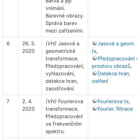
Barva a její
vnímání.
Barevné obrazy.
Správa barev
mezi zařízeními.
6
26. 3.
(VH)
Jasové a
Jasové a geom.
2020
geometrické
tx
,
transformace.
Předzpracování v
Předzpracování,
prostoru obrazů
,
vyhlazování,
Detekce hran,
detekce hran,
ostření
zaostřování.
7
2. 4.
(VH)
Fourierova
Fourierova tx
,
2020
transformace.
Fourier. filtrace
Předzpracování
ve frekvenčním
spektru.