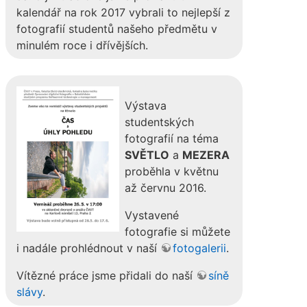
kalendář na rok 2017 vybrali to nejlepší z
fotografií studentů našeho předmětu v
minulém roce i dřívějších.
Výstava
studentských
fotografií na téma
SVĚTLO
a
MEZERA
proběhla v květnu
až červnu 2016.
Vystavené
fotografie si můžete
i nadále prohlédnout v naší
fotogalerii
.
Vítězné práce jsme přidali do naší
síně
slávy
.