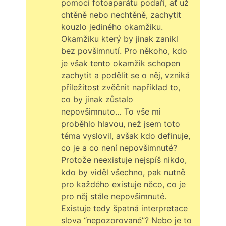
pomocí fotoaparátu podaří, ať už
chtěně nebo nechtěně, zachytit
kouzlo jediného okamžiku.
Okamžiku který by jinak zanikl
bez povšimnutí. Pro někoho, kdo
je však tento okamžik schopen
zachytit a podělit se o něj, vzniká
příležitost zvěčnit například to,
co by jinak zůstalo
nepovšimnuto… To vše mi
proběhlo hlavou, než jsem toto
téma vyslovil, avšak kdo definuje,
co je a co není nepovšimnuté?
Protože neexistuje nejspíš nikdo,
kdo by viděl všechno, pak nutně
pro každého existuje něco, co je
pro něj stále nepovšimnuté.
Existuje tedy špatná interpretace
slova “nepozorované”? Nebo je to