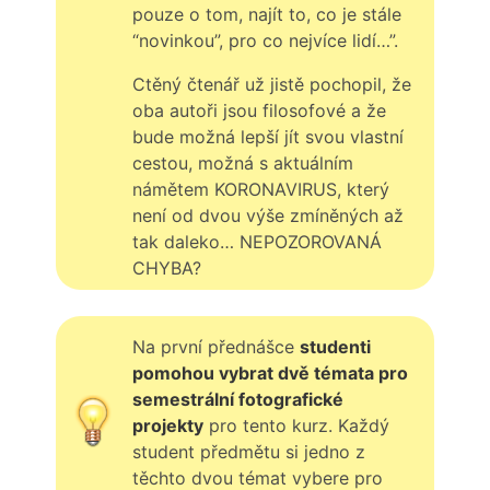
pouze o tom, najít to, co je stále
“novinkou”, pro co nejvíce lidí…”.
Ctěný čtenář už jistě pochopil, že
oba autoři jsou filosofové a že
bude možná lepší jít svou vlastní
cestou, možná s aktuálním
námětem KORONAVIRUS, který
není od dvou výše zmíněných až
tak daleko… NEPOZOROVANÁ
CHYBA?
Na první přednášce
studenti
pomohou vybrat dvě témata pro
semestrální fotografické
projekty
pro tento kurz. Každý
student předmětu si jedno z
těchto dvou témat vybere pro