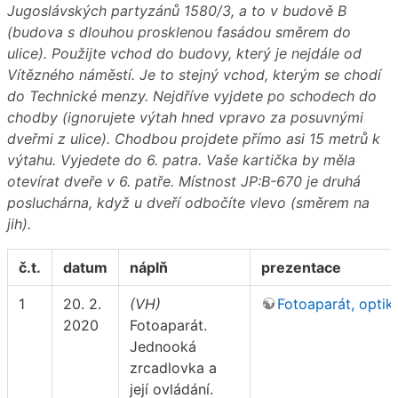
Jugoslávských partyzánů 1580/3, a to v budově B
(budova s dlouhou prosklenou fasádou směrem do
ulice). Použijte vchod do budovy, který je nejdále od
Vítězného náměstí. Je to stejný vchod, kterým se chodí
do Technické menzy. Nejdříve vyjdete po schodech do
chodby (ignorujete výtah hned vpravo za posuvnými
dveřmi z ulice). Chodbou projdete přímo asi 15 metrů k
výtahu. Vyjedete do 6. patra. Vaše kartička by měla
otevírat dveře v 6. patře. Místnost JP:B-670 je druhá
posluchárna, když u dveří odbočíte vlevo (směrem na
jih).
č.t.
datum
náplň
prezentace
1
20. 2.
(VH)
Fotoaparát, optik
2020
Fotoaparát.
Jednooká
zrcadlovka a
její ovládání.