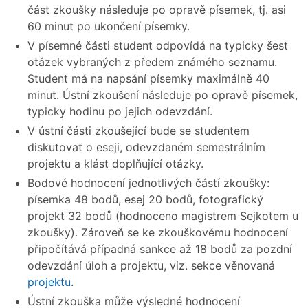
část zkoušky následuje po opravě písemek, tj. asi
60 minut po ukončení písemky.
V písemné části student odpovídá na typicky šest
otázek vybraných z předem známého seznamu.
Student má na napsání písemky maximálně 40
minut. Ústní zkoušení následuje po opravě písemek,
typicky hodinu po jejich odevzdání.
V ústní části zkoušející bude se studentem
diskutovat o eseji, odevzdaném semestrálním
projektu a klást doplňující otázky.
Bodové hodnocení jednotlivých částí zkoušky:
písemka 48 bodů, esej 20 bodů, fotografický
projekt 32 bodů (hodnoceno magistrem Sejkotem u
zkoušky). Zároveň se ke zkouškovému hodnocení
připočítává případná sankce až 18 bodů za pozdní
odevzdání úloh a projektu, viz. sekce věnovaná
projektu
.
Ústní zkouška může výsledné hodnocení