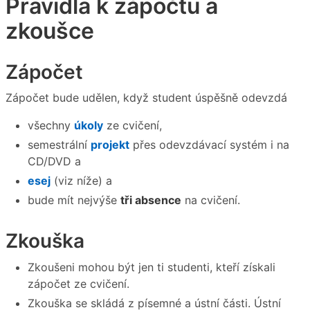
Pravidla k zápočtu a
zkoušce
Zápočet
Zápočet bude udělen, když student úspěšně odevzdá
všechny
úkoly
ze cvičení,
semestrální
projekt
přes odevzdávací systém i na
CD/DVD a
esej
(viz níže) a
bude mít nejvýše
tři absence
na cvičení.
Zkouška
Zkoušeni mohou být jen ti studenti, kteří získali
zápočet ze cvičení.
Zkouška se skládá z písemné a ústní části. Ústní