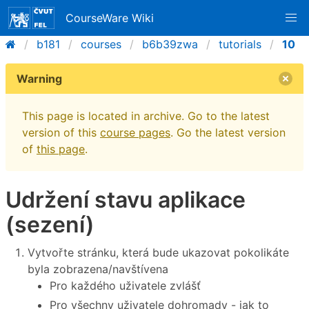
CourseWare Wiki
b181
courses
b6b39zwa
tutorials
10
Warning
This page is located in archive. Go to the latest
version of this
course pages
. Go the latest version
of
this page
.
Udržení stavu aplikace
(sezení)
Vytvořte stránku, která bude ukazovat pokolikáte
byla zobrazena/navštívena
Pro každého uživatele zvlášť
Pro všechny uživatele dohromady - jak to