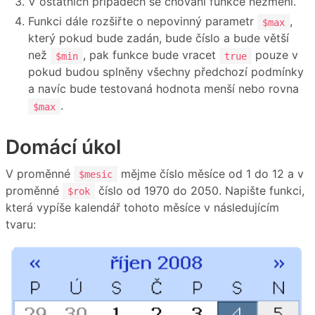
V ostatních případech se chování funkce nezmění.
Funkci dále rozšiřte o nepovinný parametr
,
$max
který pokud bude zadán, bude číslo a bude větší
než
, pak funkce bude vracet
pouze v
$min
true
pokud budou splněny všechny předchozí podmínky
a navíc bude testovaná hodnota menší nebo rovna
.
$max
Domácí úkol
V proměnné
mějme číslo měsíce od 1 do 12 a v
$mesic
proměnné
číslo od 1970 do 2050. Napište funkci,
$rok
která vypíše kalendář tohoto měsíce v následujícím
tvaru: