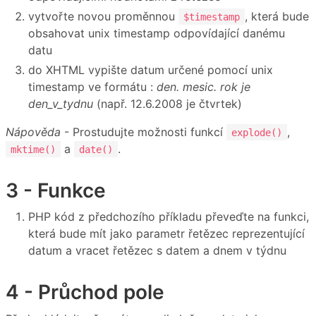
vytvořte novou proměnnou
, která bude
$timestamp
obsahovat unix timestamp odpovídající danému
datu
do XHTML vypište datum určené pomocí unix
timestamp ve formátu :
den. mesic. rok je
den_v_tydnu
(např. 12.6.2008 je čtvrtek)
Nápověda
- Prostudujte možnosti funkcí
,
explode()
a
.
mktime()
date()
3 - Funkce
PHP kód z předchozího příkladu převeďte na funkci,
která bude mít jako parametr řetězec reprezentující
datum a vracet řetězec s datem a dnem v týdnu
4 - Průchod pole