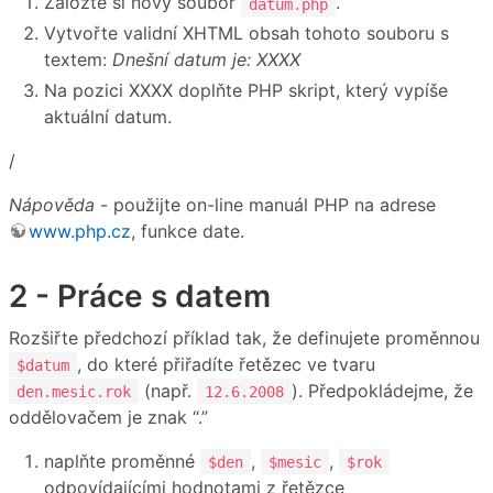
Založte si nový soubor
.
datum.php
Vytvořte validní XHTML obsah tohoto souboru s
textem:
Dnešní datum je: XXXX
Na pozici XXXX doplňte PHP skript, který vypíše
aktuální datum.
/
Nápověda
- použijte on-line manuál PHP na adrese
www.php.cz
, funkce date.
2 - Práce s datem
Rozšiřte předchozí příklad tak, že definujete proměnnou
, do které přiřadíte řetězec ve tvaru
$datum
(např.
). Předpokládejme, že
den.mesic.rok
12.6.2008
oddělovačem je znak “.”
naplňte proměnné
,
,
$den
$mesic
$rok
odpovídajícími hodnotami z řetězce