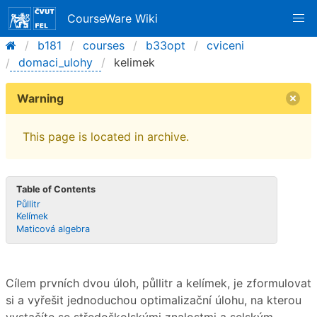
CourseWare Wiki
b181
courses
b33opt
cviceni
domaci_ulohy
kelimek
Warning
This page is located in archive.
Table of Contents
Půllitr
Kelímek
Maticová algebra
Cílem prvních dvou úloh, půllitr a kelímek, je zformulovat
si a vyřešit jednoduchou optimalizační úlohu, na kterou
vystačíte se středoškolskými znalostmi a selským