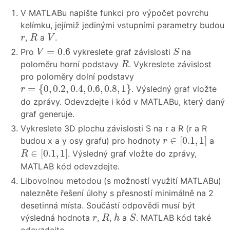
V MATLABu napište funkci pro výpočet povrchu
kelímku, jejímiž jedinými vstupními parametry budou
R
V
r
,
a
.
r
R
V
V
=
0.6
S
=
0.6
Pro
vykreslete graf závislosti
na
V
S
R
poloměru horní podstavy
. Vykreslete závislost
R
pro poloměry dolní podstavy
r
=
{
0
,
0.2
,
0.4
,
0.6
,
0.8
,
1
}
=
{
0
,
0.2
,
0.4
,
0.6
,
0.8
,
1
}
. Výsledný graf vložte
r
do zprávy. Odevzdejte i kód v MATLABu, který daný
graf generuje.
Vykreslete 3D plochu závislosti S na r a R (r a R
r
∈
[
0.1
,
1
]
∈
[
0.1
,
1
]
budou x a y osy grafu) pro hodnoty
a
r
R
∈
[
0.1
,
1
]
∈
[
0.1
,
1
]
. Výsledný graf vložte do zprávy,
R
MATLAB kód odevzdejte.
Libovolnou metodou (s možností využití MATLABu)
nalezněte řešení úlohy s přesností minimálně na 2
desetinná místa. Součástí odpovědi musí být
R
h
S
r
výsledná hodnota
,
,
a
. MATLAB kód také
r
R
h
S
odevzdejte.