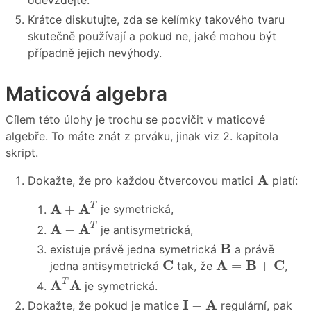
Krátce diskutujte, zda se kelímky takového tvaru
skutečně používají a pokud ne, jaké mohou být
případně jejich nevýhody.
Maticová algebra
Cílem této úlohy je trochu se pocvičit v maticové
algebře. To máte znát z prváku, jinak viz 2. kapitola
skript.
A
A
Dokažte, že pro každou čtvercovou matici
platí:
A
+
A
T
A
A
T
+
je symetrická,
A
−
A
T
A
A
T
−
je antisymetrická,
B
B
existuje právě jedna symetrická
a právě
C
A
=
B
+
C
C
A
B
C
=
+
jedna antisymetrická
tak, že
,
A
T
A
A
A
T
je symetrická.
I
−
A
I
A
−
Dokažte, že pokud je matice
regulární, pak