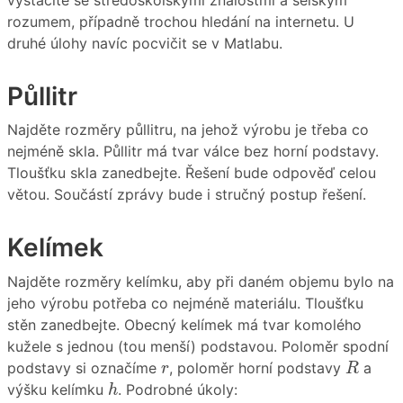
rozumem, případně trochou hledání na internetu. U
druhé úlohy navíc pocvičit se v Matlabu.
Půllitr
Najděte rozměry půllitru, na jehož výrobu je třeba co
nejméně skla. Půllitr má tvar válce bez horní podstavy.
Tloušťku skla zanedbejte. Řešení bude odpověď celou
větou. Součástí zprávy bude i stručný postup řešení.
Kelímek
Najděte rozměry kelímku, aby při daném objemu bylo na
jeho výrobu potřeba co nejméně materiálu. Tloušťku
stěn zanedbejte. Obecný kelímek má tvar komolého
kužele s jednou (tou menší) podstavou. Poloměr spodní
R
r
podstavy si označíme
, poloměr horní podstavy
a
r
R
h
výšku kelímku
. Podrobné úkoly:
h