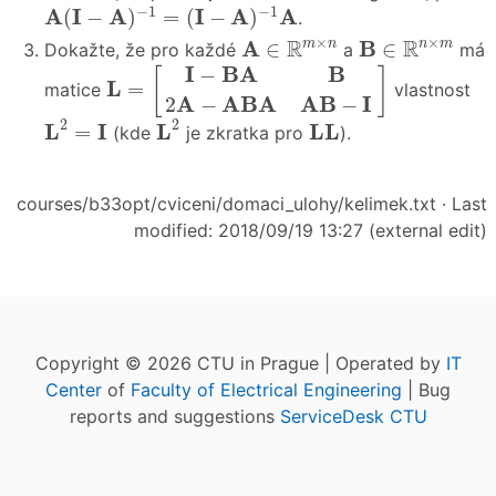
A
(
I
−
A
)
−
1
=
(
I
−
A
)
−
1
A
−
1
−
1
A
I
A
I
A
A
(
−
)
=
(
−
)
.
A
∈
R
m
×
n
B
∈
R
n
×
m
×
×
R
R
A
B
m
n
n
m
∈
∈
Dokažte, že pro každé
a
má
L
=
[
I
−
B
A
B
2
A
−
A
B
A
A
B
−
I
]
I
B
A
B
−
[
]
L
=
matice
vlastnost
A
A
B
A
A
B
I
2
−
−
L
2
=
I
L
2
L
L
2
2
L
I
L
L
L
=
(kde
je zkratka pro
).
courses/b33opt/cviceni/domaci_ulohy/kelimek.txt
· Last
modified: 2018/09/19 13:27 (external edit)
Copyright © 2026 CTU in Prague | Operated by
IT
Center
of
Faculty of Electrical Engineering
| Bug
reports and suggestions
ServiceDesk CTU