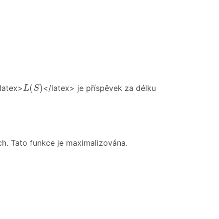
L
(
S
)
(
)
latex>
</latex> je příspěvek za délku
L
S
ch. Tato funkce je maximalizována.