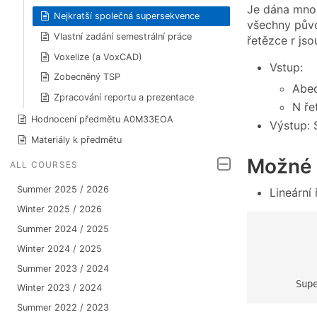
Je dána množ
Nejkratší společná supersekvence
všechny půvo
Vlastní zadání semestrální práce
řetězce r jso
Voxelize (a VoxCAD)
Vstup:
Zobecněný TSP
Abec
Zpracování reportu a prezentace
N ře
Hodnocení předmětu A0M33EOA
Výstup: 
Materiály k předmětu
Možné 
ALL COURSES
Summer 2025 / 2026
Lineární
Winter 2025 / 2026
Summer 2024 / 2025
         
         
Winter 2024 / 2025
         
Summer 2023 / 2024
         
      Sup
Winter 2023 / 2024
Summer 2022 / 2023