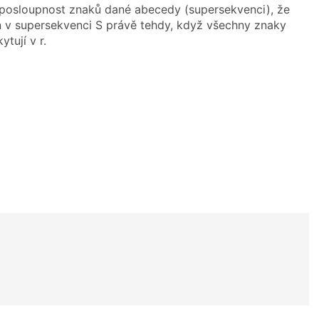
 posloupnost znaků dané abecedy (supersekvenci), že
n v supersekvenci S právě tehdy, když všechny znaky
tují v r.