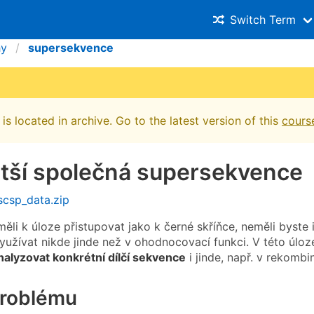
Switch Term
hy
supersekvence
is located in archive. Go to the latest version of this
cours
atší společná supersekvence
scsp_data.zip
li k úloze přistupovat jako k černé skříňce, neměli byste 
yužívat nikde jinde než v ohodnocovací funkci. V této úloz
analyzovat konkrétní dílčí sekvence
i jinde, např. v rekomb
problému