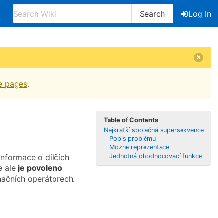
Search
Log In
e pages
.
Table of Contents
Nejkratší společná supersekvence
Popis problému
Možné reprezentace
informace o dílčích
Jednotná ohodnocovací funkce
e ale
je povoleno
inačních operátorech.