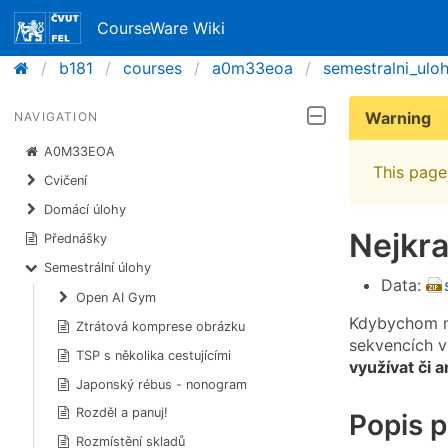
CourseWare Wiki
b181
courses
a0m33eoa
semestralni_ulo
Warning
NAVIGATION
A0M33EOA
This page 
Cvičení
Domácí úlohy
Nejkr
Přednášky
Semestrální úlohy
Data:
Open AI Gym
Kdybychom mě
Ztrátová komprese obrázku
sekvencích v
TSP s několika cestujícími
využívat či 
Japonský rébus - nonogram
Rozděl a panuj!
Popis 
Rozmístění skladů