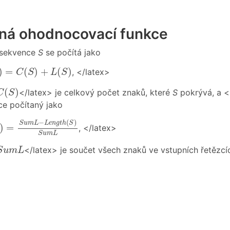
ná ohodnocovací funkce
rsekvence
S
se počítá jako
=
C
(
S
)
+
L
(
S
)
)
=
(
)
+
(
)
, </latex>
C
S
L
S
C
(
S
)
(
)
</latex> je celkový počet znaků, které
S
pokrývá, a <
C
S
e počítaný jako
)
=
S
u
m
L
−
L
e
n
g
t
h
(
S
)
S
u
m
L
−
(
)
S
u
m
L
L
e
n
g
t
h
S
)
=
, </latex>
S
u
m
L
S
u
m
L
</latex> je součet všech znaků ve vstupních řetězcí
S
u
m
L