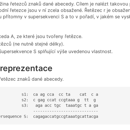
ina řetezců znaků dané abecedy. Cílem je nalézt takovou
dní řetezce jsou v ní zcela obsažené. Řetězec r je obsaže
u přítomny v supersekvenci S a to v pořadí, v jakém se vysky
eda A, ze které jsou tvořeny řetězce.
tězců (ne nutně stejné délky).
Supersekvence S splňující výše uvedenou vlastnost.
reprezentace
 řetězec znaků dané abecedy.
          s1:  ca ag cca  cc ta    cat  c a

          s2:  c gag ccat ccgtaaa g  tt  g

          s3:   aga acc tgc  taaatgc t a ga

               ----------------------------

ersequence S:  cagagaccatgccgtaaatgcattacga