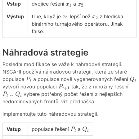
x
1
x
2
Vstup
dvojice řešení
a
x
x
1
2
x
1
x
2
Výstup
true, když je
lepší než
z hlediska
x
x
1
2
binárního turnajového operátoru. Jinak
false.
Náhradová strategie
Poslední modifikace se váže k náhradové strategii.
NSGA-II používá náhradovou strategii, která ze staré
P
t
Q
t
populace
a populace nově vygenerovaných řešení
P
Q
t
t
P
t
+
1
vytvoří novou populaci
tak, že z množiny řešení
P
+
1
t
P
t
∪
Q
t
∪
vybere potřebný počet řešení z nejlepších
P
Q
t
t
nedominovaných frontů, viz přednáška.
Implementujte tuto náhradovou strategii.
P
t
Q
t
Vstup
populace řešení
a
P
Q
t
t