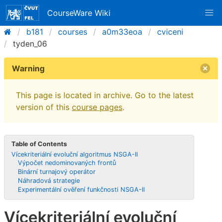
CourseWare Wiki
b181
courses
a0m33eoa
cviceni
tyden_06
Warning
This page is located in archive. Go to the latest
version of this
course pages
.
Table of Contents
Vícekriteriální evoluční algoritmus NSGA-II
Výpočet nedominovaných frontů
Binární turnajový operátor
Náhradová strategie
Experimentální ověření funkčnosti NSGA-II
Vícekriteriální evoluční