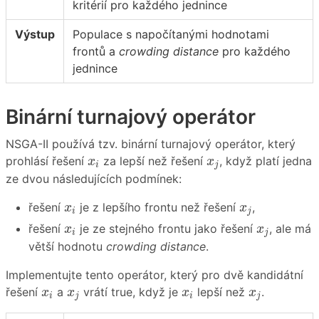
kritérií pro každého jednince
Výstup
Populace s napočítanými hodnotami
frontů a
crowding distance
pro každého
jednince
Binární turnajový operátor
NSGA-II používá tzv. binární turnajový operátor, který
x
i
x
j
prohlásí řešení
za lepší než řešení
, když platí jedna
x
x
i
j
ze dvou následujících podmínek:
x
i
x
j
řešení
je z lepšího frontu než řešení
,
x
x
i
j
x
i
x
j
řešení
je ze stejného frontu jako řešení
, ale má
x
x
i
j
větší hodnotu
crowding distance
.
Implementujte tento operátor, který pro dvě kandidátní
x
i
x
j
x
i
x
j
řešení
a
vrátí true, když je
lepší než
.
x
x
x
x
i
j
i
j