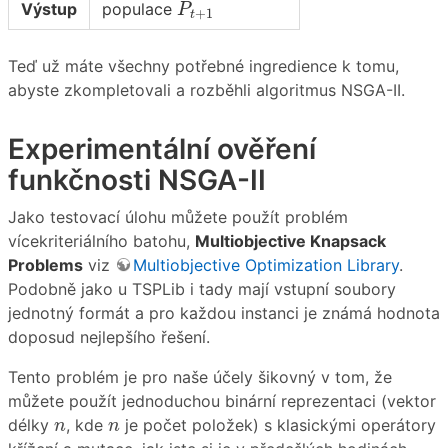
P
t
+
1
Výstup
populace
P
+
1
t
Teď už máte všechny potřebné ingredience k tomu,
abyste zkompletovali a rozběhli algoritmus NSGA-II.
Experimentální ověření
funkčnosti NSGA-II
Jako testovací úlohu můžete použít problém
vícekriteriálního batohu,
Multiobjective Knapsack
Problems
viz
Multiobjective Optimization Library
.
Podobně jako u TSPLib i tady mají vstupní soubory
jednotný formát a pro každou instanci je známá hodnota
doposud nejlepšího řešení.
Tento problém je pro naše účely šikovný v tom, že
můžete použít jednoduchou binární reprezentaci (vektor
n
n
délky
, kde
je počet položek) s klasickými operátory
n
n