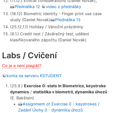
(11.12.) Ethical considerations (Daniel Novak),
Přednáška 12
video z přednášky
(18.12) Biometric identity - Finger print use case
study (Daniel Novak)
Přednáška 13
(25.12,1.1) Holiday / Vánoční prázdniny
(8.1.) Credit test / Závěrečný test, udělení
klasifikovaného zápočtu (Daniel Novák)
Labs / Cvičení
Co je a není plagiát?
konta na serveru KSTUDENT
(25.9.)
Exercise 0: stats in Biometrics, keystroke
dynamics
/
statistika v biometrii, dynamika úhozů
(E. Bakštein)
Assignment of Exercise 0 - keystrokes /
Zadání Úlohy 0 - dynamika úhozů