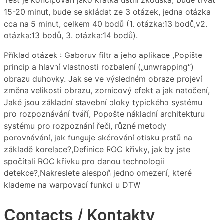
Test je koncipován jako krátká ústní zkouška, bude trvat
15-20 minut, bude se skládat ze 3 otázek, jedna otázka
cca na 5 minut, celkem 40 bodů (1. otázka:13 bodů,v2.
otázka:13 bodů, 3. otázka:14 bodů).
Příklad otázek : Gaboruv filtr a jeho aplikace ,Popište
princip a hlavní vlastnosti rozbalení („unwrapping“)
obrazu duhovky. Jak se ve výsledném obraze projeví
změna velikosti obrazu, zornicový efekt a jak natočení,
Jaké jsou základní stavební bloky typického systému
pro rozpoznávání tváří, Popošte nákladní architekturu
systému pro rozpoznání řeči, různé metody
porovnávání, jak funguje skórování otisku prstů na
základě korelace?,Definice ROC křivky, jak by jste
spočítali ROC křivku pro danou technologii
detekce?,Nakreslete alespoň jedno omezení, které
klademe na warpovací funkci u DTW
Contacts / Kontakty