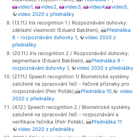
video1
,
video2
,
video3
,
video4
,
video5
,
video 2020 z přednášky
(13.11.) Iris recognition 1 / Rozpoznávání duhovky:
základní vlastnosti (Eduard Bakštein),
Přednáška
8 - rozpoznávání duhovky 1
,
video 2020 z
přednášky
(20.11.) Iris recognition 2 / Rozpoznávání duhovky:
segmentace (Eduard Bakštein),
Přednáška 9 -
rozpoznávání duhovky 1
,
video 2020 z přednášky
(27.11.) Speech recognition 1/ Biometrické systémy
založené na zpracování řeči - řečové příznaky pro
rozpoznávání (Petr Pollák),
Přednáška 10
,
video
2020 z přednášky
(4.12.) Speech recognition 2 / Biometrické systémy
založené na zpracování řeči - rozpoznávání a
verifikace řečníka (Petr Pollák),
Přednáška 11
video 2020 z přednášky