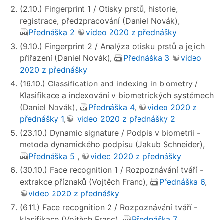
(2.10.) Fingerprint 1 / Otisky prstů, historie,
registrace, předzpracování (Daniel Novák),
Přednáška 2
video 2020 z přednášky
(9.10.) Fingerprint 2 / Analýza otisku prstů a jejich
přiřazení (Daniel Novák),
Přednáška 3
video
2020 z přednášky
(16.10.) Classification and indexing in biometry /
Klasifikace a indexování v biometrických systémech
(Daniel Novák),
Přednáška 4
,
video 2020 z
přednášky 1
,
video 2020 z přednášky 2
(23.10.) Dynamic signature / Podpis v biometrii -
metoda dynamického podpisu (Jakub Schneider),
Přednáška 5
,
video 2020 z přednášky
(30.10.) Face recognition 1 / Rozpoznávání tváří -
extrakce příznaků (Vojtěch Franc),
Přednáška 6
,
video 2020 z přednášky
(6.11.) Face recognition 2 / Rozpoznávání tváří -
klasifikace (Vojtěch Franc),
Přednáška 7
,