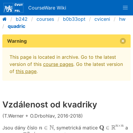
CourseWare Wiki
b242
courses
b0b33opt
cviceni
hw
quadric
Warning
This page is located in archive. Go to the latest
version of this
course pages
. Go the latest version
of
this page
.
Vzdálenost od kvadriky
(T.Werner + O.Drbohlav, 2016-2018)
Q
∈
R
n
×
n
n
∈
N
×
N
R
Q
n
n
∈
∈
Jsou dány číslo
, symetrická matice
a
n
a
∈
R
n
n