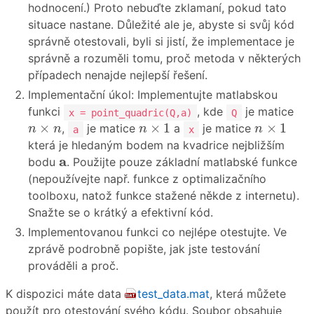
hodnocení.) Proto nebuďte zklamaní, pokud tato
situace nastane. Důležité ale je, abyste si svůj kód
správně otestovali, byli si jistí, že implementace je
správně a rozuměli tomu, proč metoda v některých
případech nenajde nejlepší řešení.
Implementační úkol: Implementujte matlabskou
funkci
, kde
je matice
x = point_quadric(Q,a)
Q
n
×
1
n
×
1
n
×
n
×
×
1
×
1
,
je matice
a
je matice
n
n
n
n
a
x
která je hledaným bodem na kvadrice nejbližším
a
a
bodu
. Použijte pouze základní matlabské funkce
(nepoužívejte např. funkce z optimalizačního
toolboxu, natož funkce stažené někde z internetu).
Snažte se o krátký a efektivní kód.
Implementovanou funkci co nejlépe otestujte. Ve
zprávě podrobně popište, jak jste testování
prováděli a proč.
K dispozici máte data
test_data.mat
, která můžete
použít pro otestování svého kódu. Soubor obsahuje