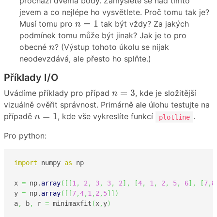
prochází dvěma body. Zamyslete se nad tímto
jevem a co nejlépe ho vysvětlete. Proč tomu tak je?
n
=
1
=
1
Musí tomu pro
tak být vždy? Za jakých
n
podmínek tomu může být jinak? Jak je to pro
n
obecné
? (Výstup tohoto úkolu se nijak
n
neodevzdává, ale přesto ho splňte.)
Příklady I/O
n
=
3
=
3
Uvádíme příklady pro případ
, kde je složitější
n
vizuálně ověřit správnost. Primárně ale úlohu testujte na
n
=
1
=
1
případě
, kde vše vykreslíte funkcí
.
n
plotline
Pro python:
import
 numpy 
as
 np

x 
=
 np.
array
(
[
[
1
,
2
,
3
,
3
,
2
]
,
[
4
,
1
,
2
,
5
,
6
]
,
[
7
,
8
y 
=
 np.
array
(
[
[
7
,
4
,
1
,
2
,
5
]
]
)
a
,
 b
,
 r 
=
 minimaxfit
(
x
,
y
)