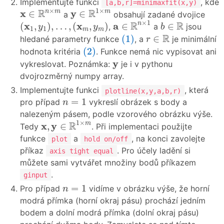
Implementujte funkci
, kde
[a,b,r]=minimaxfit(x,y)
y
∈
R
1
×
m
x
∈
R
n
×
m
×
1
×
R
R
x
y
n
m
m
∈
∈
a
obsahují zadané dvojice
a
∈
R
n
×
1
(
x
1
,
y
1
)
,
…
,
(
x
m
,
y
m
)
b
∈
R
×
1
R
R
x
x
a
n
(
,
)
,
…
,
(
,
)
∈
∈
,
a
jsou
y
y
b
1
1
m
m
(1)
r
∈
R
R
(1)
∈
hledané parametry funkce
, a
je minimální
r
(2)
(2)
hodnota kritéria
. Funkce nemá nic vypisovat ani
y
y
vykreslovat. Poznámka:
je i v pythonu
dvojrozměrný numpy array.
Implementujte funkci
, která
plotline(x,y,a,b,r)
n
=
1
=
1
pro případ
vykreslí obrázek s body a
n
nalezeným pásem, podle vzorového obrázku výše.
x
,
y
∈
R
1
×
m
1
×
R
x
y
m
,
∈
Tedy
. Při implementaci použijte
funkce
a
, na konci zavolejte
plot
hold on/off
příkaz
. Pro účely ladění si
axis tight equal
můžete sami vytvářet množiny bodů příkazem
.
ginput
n
=
1
=
1
Pro případ
vidíme v obrázku výše, že horní
n
modrá přímka (horní okraj pásu) prochází jedním
bodem a dolní modrá přímka (dolní okraj pásu)