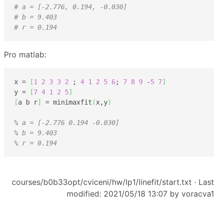
# a = [-2.776, 0.194, -0.030]
# b = 9.403
# r = 0.194
Pro matlab:
x = 
[
1
2
3
3
2
 ; 
4
1
2
5
6
; 
7
8
9
 -
5
7
]
y = 
[
7
4
1
2
5
]
[
a b r
]
 = minimaxfit
(
x,y
)
% a = [-2.776 0.194 -0.030]
% b = 9.403
% r = 0.194
courses/b0b33opt/cviceni/hw/lp1/linefit/start.txt
· Last
modified: 2021/05/18 13:07 by
voracva1