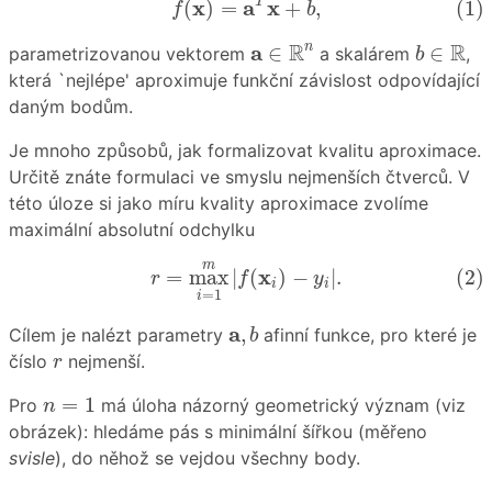
x
a
x
T
(
)
=
+
,
(1)
f
b
a
∈
R
n
b
∈
R
R
R
a
n
∈
∈
parametrizovanou vektorem
a skalárem
,
b
která `nejlépe' aproximuje funkční závislost odpovídající
daným bodům.
Je mnoho způsobů, jak formalizovat kvalitu aproximace.
Určitě znáte formulaci ve smyslu nejmenších čtverců. V
této úloze si jako míru kvality aproximace zvolíme
maximální absolutní odchylku
(2)
r
=
max
i
=
1
m
|
f
(
x
i
)
−
y
i
|
.
m
x
=
max
|
(
)
−
|
.
(2)
r
f
y
i
i
=
1
i
a
,
b
a
,
Cílem je nalézt parametry
afinní funkce, pro které je
b
r
číslo
nejmenší.
r
n
=
1
=
1
Pro
má úloha názorný geometrický význam (viz
n
obrázek): hledáme pás s minimální šířkou (měřeno
svisle
), do něhož se vejdou všechny body.