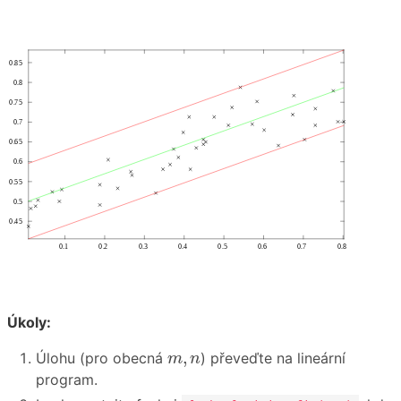
Úkoly:
m
,
n
,
Úlohu (pro obecná
) převeďte na lineární
m
n
program.