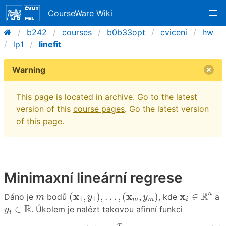
CourseWare Wiki
b242
courses
b0b33opt
cviceni
hw
lp1
linefit
Warning
This page is located in archive. Go to the latest
version of this
course pages
. Go the latest version
of
this page
.
Minimaxní lineární regrese
(
x
1
,
y
1
)
,
…
,
(
x
m
,
y
m
)
x
i
∈
R
n
m
R
x
x
x
n
(
,
)
,
…
,
(
,
)
∈
Dáno je
bodů
, kde
a
m
y
y
1
1
m
m
i
y
i
∈
R
R
∈
. Úkolem je nalézt takovou afinní funkci
y
i
(1)
f
(
x
)
=
a
T
x
+
b
,