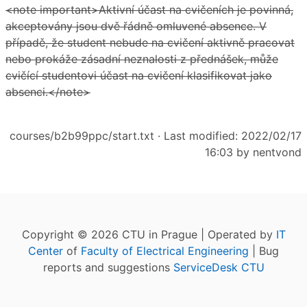
<note important>Aktivní účast na cvičeních je povinná,
akceptovány jsou dvě řádně omluvené absence. V
případě, že student nebude na cvičení aktivně pracovat
nebo prokáže zásadní neznalosti z přednášek, může
cvičící studentovi účast na cvičení klasifikovat jako
absenci.</note>
courses/b2b99ppc/start.txt
· Last modified: 2022/02/17
16:03 by
nentvond
Copyright © 2026 CTU in Prague | Operated by
IT
Center
of
Faculty of Electrical Engineering
| Bug
reports and suggestions
ServiceDesk CTU