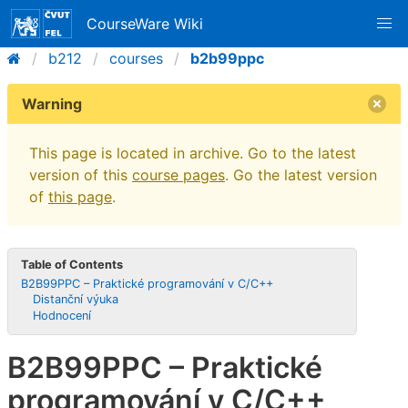
CourseWare Wiki
b212
courses
b2b99ppc
Warning
This page is located in archive. Go to the latest
version of this
course pages
. Go the latest version
of
this page
.
Table of Contents
B2B99PPC – Praktické programování v C/C++
Distanční výuka
Hodnocení
B2B99PPC – Praktické
programování v C/C++