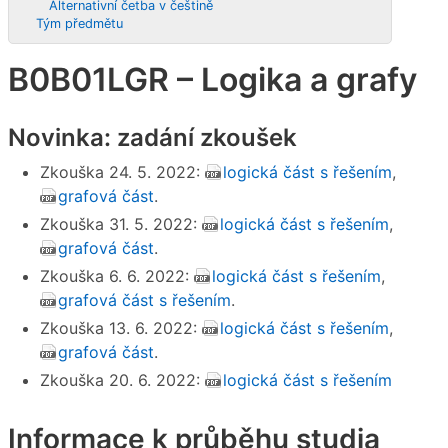
Alternativní četba v češtině
Tým předmětu
B0B01LGR – Logika a grafy
Novinka: zadání zkoušek
Zkouška 24. 5. 2022:
logická část s řešením
,
grafová část
.
Zkouška 31. 5. 2022:
logická část s řešením
,
grafová část
.
Zkouška 6. 6. 2022:
logická část s řešením
,
grafová část s řešením
.
Zkouška 13. 6. 2022:
logická část s řešením
,
grafová část
.
Zkouška 20. 6. 2022:
logická část s řešením
Informace k průběhu studia