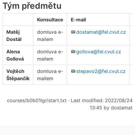
Tým předmětu
Konsultace
E-mail
Matěj
domluva e-
dostamat@fel.cvut.cz
Dostál
mailem
Alena
domluva e-
gollova@fel.cvut.cz
Gollová
mailem
Vojtěch
domluva e-
stepavo2@fel.cvut.cz
Štěpančík
mailem
courses/b0b01lgr/start.txt
· Last modified: 2022/08/24
13:45 by
dostamat