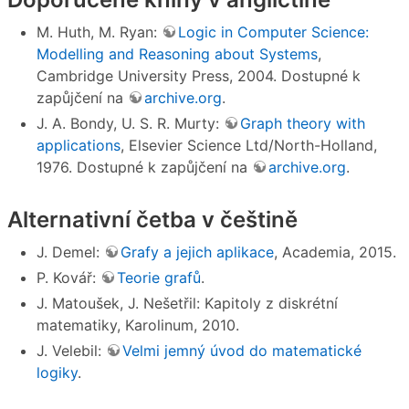
M. Huth, M. Ryan:
Logic in Computer Science:
Modelling and Reasoning about Systems
,
Cambridge University Press, 2004. Dostupné k
zapůjčení na
archive.org
.
J. A. Bondy, U. S. R. Murty:
Graph theory with
applications
, Elsevier Science Ltd/North-Holland,
1976. Dostupné k zapůjčení na
archive.org
.
Alternativní četba v češtině
J. Demel:
Grafy a jejich aplikace
, Academia, 2015.
P. Kovář:
Teorie grafů
.
J. Matoušek, J. Nešetřil: Kapitoly z diskrétní
matematiky, Karolinum, 2010.
J. Velebil:
Velmi jemný úvod do matematické
logiky
.