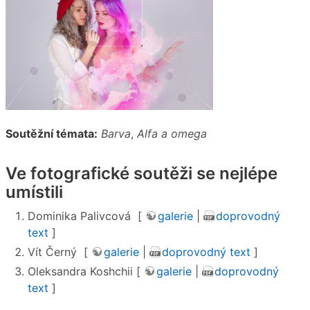
Soutěžní témata:
Barva
,
Alfa a omega
Ve fotografické soutěži se nejlépe
umístili
Dominika Palivcová [
galerie
|
doprovodný
text
]
Vít Černý [
galerie
|
doprovodný text
]
Oleksandra Koshchii [
galerie
|
doprovodný
text
]