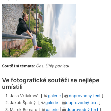
Soutěžní témata:
Čas
,
Úhly pohledu
Ve fotografické soutěži se nejlépe
umístili
Jana Vrtiaková [
galerie
|
doprovodný text
]
Jakub Špatný [
galerie
|
doprovodný text
]
Marek Bernard [
galerie
|
doprovodný text
]