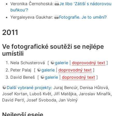
Veronika Černohoská:
Je libo 'Zátiší s nádorovou
buňkou'?
Yergaleyeva Gaukhar:
Fotografie. Je to umění?
2011
Ve fotografické soutěži se nejlépe
umístili
Nela Schusterová [
galerie
|
doprovodný text
]
Peter Palaj [
galerie
|
doprovodný text
]
David Beneš [
galerie
|
doprovodný text
]
Další vybrané projekty:
Juraj Bencúr, Denisa Hůlová,
Josef Kortan, Luboš Květ, Jiří Matějka, Jaroslav Minařík,
David Pertl, Josef Svoboda, Jan Volný
Nejlepší eseje