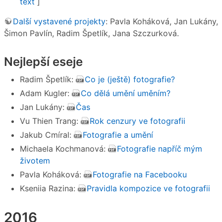
text
]
Další vystavené projekty
: Pavla Koháková, Jan Lukány,
Šimon Pavlín, Radim Špetlík, Jana Szczurková.
Nejlepší eseje
Radim Špetlík:
Co je (ještě) fotografie?
Adam Kugler:
Co dělá umění uměním?
Jan Lukány:
Čas
Vu Thien Trang:
Rok cenzury ve fotografii
Jakub Cmíral:
Fotografie a umění
Michaela Kochmanová:
Fotografie napříč mým
životem
Pavla Koháková:
Fotografie na Facebooku
Kseniia Razina:
Pravidla kompozice ve fotografii
2016