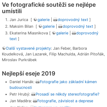
Ve fotografické soutěži se nejlépe
umístili
Jan Jurica [
galerie
|
doprovodný text
]
Maksim Bilan [
galerie
|
doprovodný text
]
Ekaterina Miasnikova [
galerie
|
doprovodný
text
]
Další vystavené projekty
: Jan Feber, Barbora
Koudelková, Jan Lazarek, Filip Machulda, Adrián Pitoňák,
Miroslav Purkrábek
Nejlepší eseje 2019
Daniel Hanák:
Fotografie jako základní kámen
budoucnosti
Petr Hrubý:
Prosadí se někdy stereofotografie?
Jan Maděra:
Fotografie, závislost a deprese