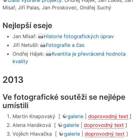
Mísař, Jiří Palas, Jan Proskovec, Ondřej Suchý
Nejlepší eseje
Jan Mísař:
Historie fotografických úprav
Jiří Netušil:
Fotografie a čas
Ondřej Hájek:
Kvantita je převrácená hodnota
kvality
2013
Ve fotografické soutěži se nejlépe
umístili
Martin Knapovský [
galerie
|
doprovodný text
]
Alena Hanáková [
galerie
|
doprovodný text
]
Vojěch Hlavačka [
galerie
|
doprovodný text
]