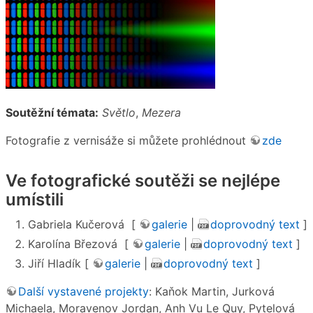
Soutěžní témata:
Světlo
,
Mezera
Fotografie z vernisáže si můžete prohlédnout
zde
Ve fotografické soutěži se nejlépe
umístili
Gabriela Kučerová [
galerie
|
doprovodný text
]
Karolína Březová [
galerie
|
doprovodný text
]
Jiří Hladík [
galerie
|
doprovodný text
]
Další vystavené projekty
: Kaňok Martin, Jurková
Michaela, Moravenov Jordan, Anh Vu Le Quy, Pytelová