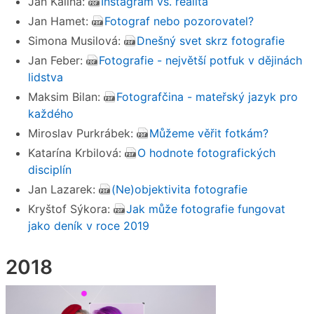
Jan Kalina:
Instagram vs. realita
Jan Hamet:
Fotograf nebo pozorovatel?
Simona Musilová:
Dnešný svet skrz fotografie
Jan Feber:
Fotografie - největší potfuk v dějinách
lidstva
Maksim Bilan:
Fotografčina - mateřský jazyk pro
každého
Miroslav Purkrábek:
Můžeme věřit fotkám?
Katarína Krbilová:
O hodnote fotografických
disciplín
Jan Lazarek:
(Ne)objektivita fotografie
Kryštof Sýkora:
Jak může fotografie fungovat
jako deník v roce 2019
2018