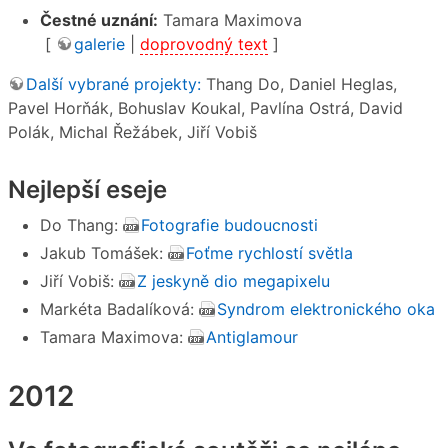
Čestné uznání:
Tamara Maximova
[
galerie
|
doprovodný text
]
Další vybrané projekty:
Thang Do, Daniel Heglas,
Pavel Horňák, Bohuslav Koukal, Pavlína Ostrá, David
Polák, Michal Řežábek, Jiří Vobiš
Nejlepší eseje
Do Thang:
Fotografie budoucnosti
Jakub Tomášek:
Foťme rychlostí světla
Jiří Vobiš:
Z jeskyně dio megapixelu
Markéta Badalíková:
Syndrom elektronického oka
Tamara Maximova:
Antiglamour
2012