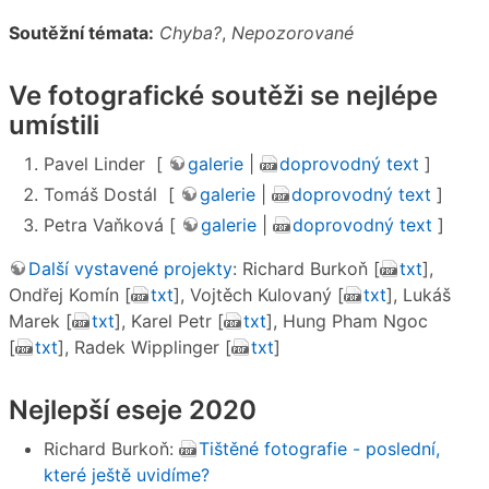
Soutěžní témata:
Chyba?
,
Nepozorované
Ve fotografické soutěži se nejlépe
umístili
Pavel Linder [
galerie
|
doprovodný text
]
Tomáš Dostál [
galerie
|
doprovodný text
]
Petra Vaňková [
galerie
|
doprovodný text
]
Další vystavené projekty
: Richard Burkoň [
txt
],
Ondřej Komín [
txt
], Vojtěch Kulovaný [
txt
], Lukáš
Marek [
txt
], Karel Petr [
txt
], Hung Pham Ngoc
[
txt
], Radek Wipplinger [
txt
]
Nejlepší eseje 2020
Richard Burkoň:
Tištěné fotografie - poslední,
které ještě uvidíme?