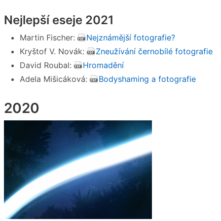
Nejlepší eseje 2021
Martin Fischer:
Nejznámější fotografie?
Kryštof V. Novák:
Zneužívání černobílé fotografie
David Roubal:
Hromadění
Adela Mišicáková:
Bodyshaming a fotografie
2020