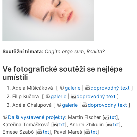
Soutěžní témata:
Cogito ergo sum
,
Realita?
Ve fotografické soutěži se nejlépe
umístili
Adela Mišicáková [
galerie
|
doprovodný text
]
Filip Kučera [
galerie
|
doprovodný text
]
Adéla Chalupová [
galerie
|
doprovodný text
]
Další vystavené projekty
: Martin Fischer [
txt
],
Kateřina Tomášková [
txt
], Andrei Zhikulin [
txt
],
Emese Szabó [
txt
], Pavel Mareš [
txt
]