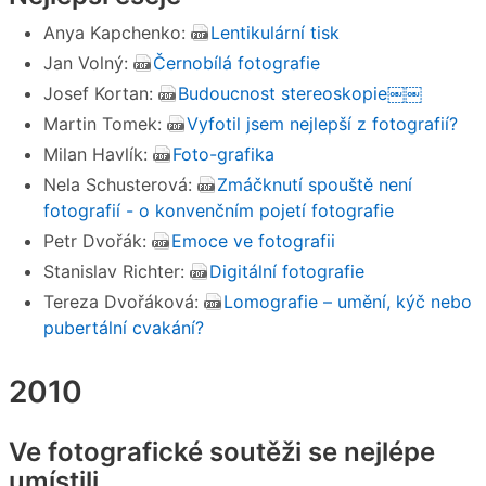
Anya Kapchenko:
Lentikulární tisk
Jan Volný:
Černobílá fotografie
Josef Kortan:
Budoucnost stereoskopie￼￼
Martin Tomek:
Vyfotil jsem nejlepší z fotografií?
Milan Havlík:
Foto-grafika
Nela Schusterová:
Zmáčknutí spouště není
fotografií - o konvenčním pojetí fotografie
Petr Dvořák:
Emoce ve fotografii
Stanislav Richter:
Digitální fotografie
Tereza Dvořáková:
Lomografie – umění, kýč nebo
pubertální cvakání?
2010
Ve fotografické soutěži se nejlépe
umístili