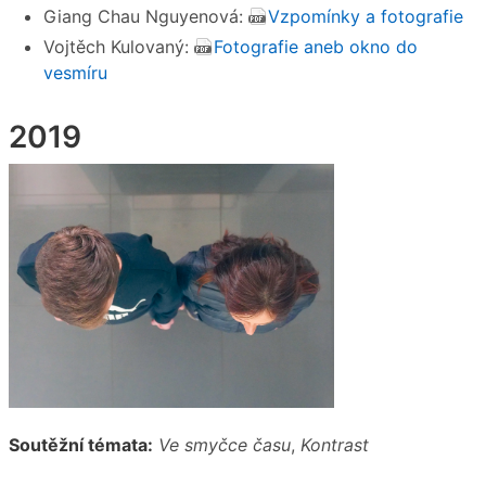
Giang Chau Nguyenová:
Vzpomínky a fotografie
Vojtěch Kulovaný:
Fotografie aneb okno do
vesmíru
2019
Soutěžní témata:
Ve smyčce času
,
Kontrast