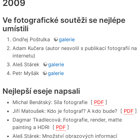
2009
Ve fotografické soutěži se nejlépe
umístili
Ondřej Poštulka
galerie
Adam Kučera (autor nesvolil s publikací fotografií na
internetu)
Aleš Stárek
galerie
Petr Myšák
galerie
Nejlepší eseje napsali
Michal Benátský: Síla fotografie [
PDF
]
Jiří Matoušek: Kdo je fotograf? A kdo bude? [
PDF
]
Dagmar Tkadlecová: Fotografie, render, matte
painting a HDRI [
PDF
]
Aleš Stárek: Množství obrazových informací