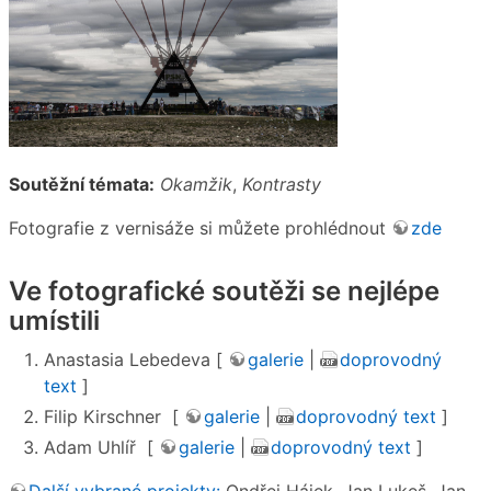
Soutěžní témata:
Okamžik
,
Kontrasty
Fotografie z vernisáže si můžete prohlédnout
zde
Ve fotografické soutěži se nejlépe
umístili
Anastasia Lebedeva [
galerie
|
doprovodný
text
]
Filip Kirschner [
galerie
|
doprovodný text
]
Adam Uhlíř [
galerie
|
doprovodný text
]
Další vybrané projekty:
Ondřej Hájek, Jan Lukeš, Jan