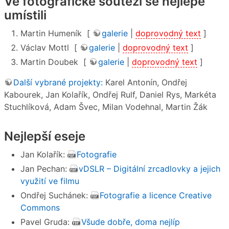
Ve fotografické soutěži se nejlépe
umístili
Martin Humeník [
galerie
|
doprovodný text
]
Václav Mottl [
galerie
|
doprovodný text
]
Martin Doubek [
galerie
|
doprovodný text
]
Další vybrané projekty:
Karel Antonín, Ondřej
Kabourek, Jan Kolařík, Ondřej Rulf, Daniel Rys, Markéta
Stuchlíková, Adam Švec, Milan Vodehnal, Martin Žák
Nejlepší eseje
Jan Kolařík:
Fotografie
Jan Pechan:
vDSLR – Digitální zrcadlovky a jejich
využití ve filmu
Ondřej Suchánek:
Fotografie a licence Creative
Commons
Pavel Gruda:
Všude dobře, doma nejlíp