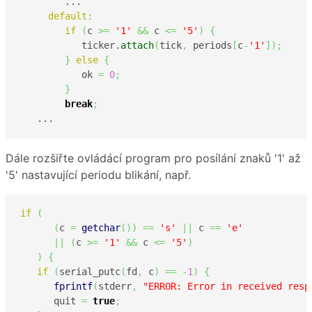
        ...

default
:
if
(
c 
>=
'1'
&&
 c 
<=
'5'
)
{
           ticker.
attach
(
tick
,
 periods
[
c
-
'1'
]
)
;
}
else
{
           ok 
=
0
;
}
break
;
   ... 
Dále rozšiřte ovládácí program pro posílání znaků '1' až
'5' nastavující periodu blikání, např.
if
(
(
c 
=
getchar
(
)
)
==
's'
||
 c 
==
'e'
||
(
c 
>=
'1'
&&
 c 
<=
'5'
)
)
{
if
(
serial_putc
(
fd
,
 c
)
==
-
1
)
{
fprintf
(
stderr
,
"ERROR: Error in received resp
      quit 
=
true
;