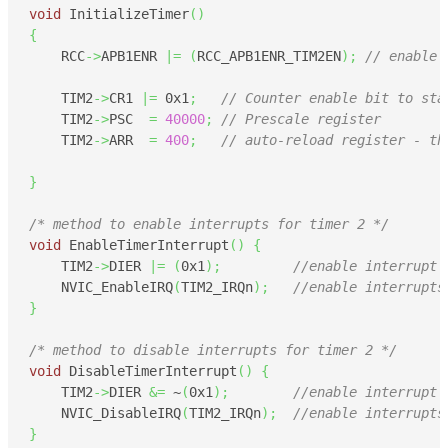
void
 InitializeTimer
(
)
{
    RCC
->
APB1ENR 
|=
(
RCC_APB1ENR_TIM2EN
)
;
// enable 
    TIM2
->
CR1 
|=
0x1
;
// Counter enable bit to sta
    TIM2
->
PSC  
=
40000
;
// Prescale register
    TIM2
->
ARR  
=
400
;
// auto-reload register - th
}
/* method to enable interrupts for timer 2 */
void
 EnableTimerInterrupt
(
)
{
    TIM2
->
DIER 
|=
(
0x1
)
;
//enable interrupt
    NVIC_EnableIRQ
(
TIM2_IRQn
)
;
//enable interrupts
}
/* method to disable interrupts for timer 2 */
void
 DisableTimerInterrupt
(
)
{
    TIM2
->
DIER 
&=
 ~
(
0x1
)
;
//enable interrupt
    NVIC_DisableIRQ
(
TIM2_IRQn
)
;
//enable interrupts
}