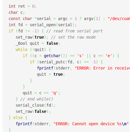
int
 ret 
=
0
;
char
 c
;
const
char
*
serial 
=
 argc 
>
1
?
 argv
[
1
]
:
"/dev/cuaU
int
 fd 
=
 serial_open
(
serial
)
;
if
(
fd 
!=
-
1
)
{
// read from serial port
   set_raw
(
true
)
;
// set the raw mode
   _Bool quit 
=
false
;
while
(
!
quit
)
{
if
(
(
c 
=
getchar
(
)
)
==
's'
||
 c 
==
'e'
)
{
if
(
serial_putc
(
fd
,
 c
)
==
-
1
)
{
fprintf
(
stderr
,
"ERROR: Error in receive
            quit 
=
true
;
}
}
      quit 
=
 c 
==
'q'
;
}
// end while()
   serial_close
(
fd
)
;
   set_raw
(
false
)
;
}
else
{
fprintf
(
stderr
,
"ERROR: Cannot open device %s
\n
"
,
}