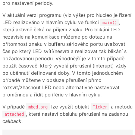
pro nastavení periody.
V aktuální verzi programu (viz výše) pro Nucleo je řízení
LED realizováno v hlavním cyklu ve funkci
,
main()
která aktivně čeká na příjem znaku. Pro blikání LED
nezávisle na komunikace můžeme po dotazu na
přítomnost znaku v bufferu sériového portu uvažovat
čas po který LED svítí/nesvítí a realizovat tak blikání s
požadovanou periodu. Výhodnější je v tomto případě
použít časovač, který vyvolá přerušení (interupt) vždy
po uběhnutí definované doby. V tomto jednoduchém
případě můžeme v obsluze přerušení přímo
rozsvít/zhasnout LED nebo alternativně nastavovat
proměnnou a řídit periférie v hlavním cyklu.
V případě
lze využít objekt
a metodu
mbed.org
Ticker
, která nastaví obsluhu přerušení na zadanou
attached
callback
.