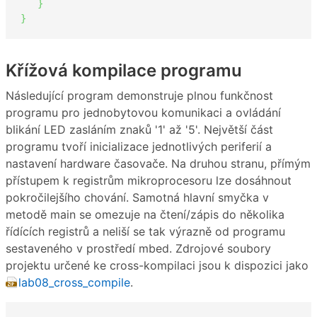
}
}
Křížová kompilace programu
Následující program demonstruje plnou funkčnost
programu pro jednobytovou komunikaci a ovládání
blikání LED zasláním znaků '1' až '5'. Největší část
programu tvoří inicializace jednotlivých periferií a
nastavení hardware časovače. Na druhou stranu, přímým
přístupem k registrům mikroprocesoru lze dosáhnout
pokročilejšího chování. Samotná hlavní smyčka v
metodě main se omezuje na čtení/zápis do několika
řídících registrů a neliší se tak výrazně od programu
sestaveného v prostředí mbed. Zdrojové soubory
projektu určené ke cross-kompilaci jsou k dispozici jako
lab08_cross_compile
.