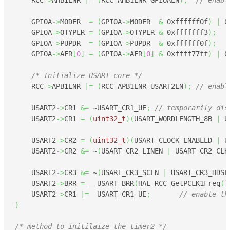
    GPIOA
->
MODER  
=
(
GPIOA
->
MODER  
&
0xffffff0f
)
|
0
    GPIOA
->
OTYPER 
=
(
GPIOA
->
OTYPER 
&
0xfffffff3
)
;
    GPIOA
->
PUPDR  
=
(
GPIOA
->
PUPDR  
&
0xffffff0f
)
;
    GPIOA
->
AFR
[
0
]
=
(
GPIOA
->
AFR
[
0
]
&
0xffff77ff
)
|
0
/* Initialize USART core */
    RCC
->
APB1ENR 
|=
(
RCC_APB1ENR_USART2EN
)
;
// enabl
    USART2
->
CR1 
&=
 ~USART_CR1_UE
;
// temporarily dis
    USART2
->
CR1 
=
(
uint32_t
)
(
USART_WORDLENGTH_8B 
|
 U
    USART2
->
CR2 
=
(
uint32_t
)
(
USART_CLOCK_ENABLED 
|
 U
    USART2
->
CR2 
&=
 ~
(
USART_CR2_LINEN 
|
 USART_CR2_CLK
    USART2
->
CR3 
&=
 ~
(
USART_CR3_SCEN 
|
 USART_CR3_HDSE
    USART2
->
BRR 
=
 __USART_BRR
(
HAL_RCC_GetPCLK1Freq
(
)
    USART2
->
CR1 
|=
  USART_CR1_UE
;
// enable th
}
/* method to initilaize the timer2 */