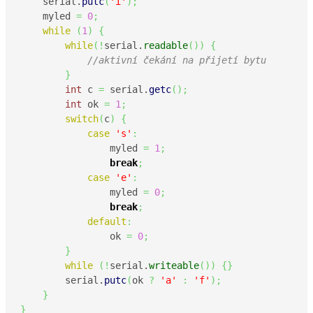
    serial.
putc
(
'i'
)
;
    myled 
=
0
;
while
(
1
)
{
while
(
!
serial.
readable
(
)
)
{
//aktivní čekání na přijetí bytu
}
int
 c 
=
 serial.
getc
(
)
;
int
 ok 
=
1
;
switch
(
c
)
{
case
's'
:
                myled 
=
1
;
break
;
case
'e'
:
                myled 
=
0
;
break
;
default
:
                ok 
=
0
;
}
while
(
!
serial.
writeable
(
)
)
{
}
        serial.
putc
(
ok 
?
'a'
:
'f'
)
;
}
}