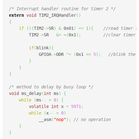
/* Interrupt handler routine for timer 2 */
extern
void
 TIM2_IRQHandler
(
)
{
if
(
(
(
TIM2
->
SR
)
&
0x01
)
==
1
)
{
//read timer s
    	TIM2
->
SR   
&=
 ~
(
0x1
)
;
//clear timer 
if
(
blink
)
{
	    GPIOA
->
ODR 
^=
(
0x1
<<
5
)
;
//blink the 
}
}
}
/* method to delay by busy loop */
void
 ms_delay
(
int
 ms
)
{
while
(
ms
--
>
0
)
{
volatile
int
 x 
=
5971
;
while
(
x
--
>
0
)
            __asm
(
"nop"
)
;
// no operation
}
}