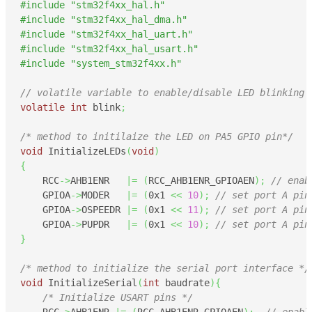
#include "stm32f4xx_hal.h"
#include "stm32f4xx_hal_dma.h"
#include "stm32f4xx_hal_uart.h"
#include "stm32f4xx_hal_usart.h"
#include "system_stm32f4xx.h"
// volatile variable to enable/disable LED blinking
volatile
int
 blink
;
/* method to initilaize the LED on PA5 GPIO pin*/
void
 InitializeLEDs
(
void
)
{
    RCC
->
AHB1ENR   
|=
(
RCC_AHB1ENR_GPIOAEN
)
;
// enab
    GPIOA
->
MODER   
|=
(
0x1
<<
10
)
;
// set port A pin
    GPIOA
->
OSPEEDR 
|=
(
0x1
<<
11
)
;
// set port A pin
    GPIOA
->
PUPDR   
|=
(
0x1
<<
10
)
;
// set port A pin
}
/* method to initialize the serial port interface */
void
 InitializeSerial
(
int
 baudrate
)
{
/* Initialize USART pins */
    RCC
->
AHB1ENR 
|=
(
RCC_AHB1ENR_GPIOAEN
)
;
// enabl