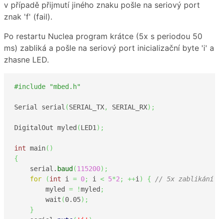
v případě přijmutí jiného znaku pošle na seriový port
znak 'f' (fail).
Po restartu Nuclea program krátce (5x s periodou 50
ms) zabliká a pošle na seriový port inicializační byte 'i' a
zhasne LED.
#include "mbed.h"
Serial serial
(
SERIAL_TX
,
 SERIAL_RX
)
;
DigitalOut myled
(
LED1
)
;
int
 main
(
)
{
    serial.
baud
(
115200
)
;
for
(
int
 i 
=
0
;
 i 
<
5
*
2
;
++
i
)
{
// 5x zablikání 
        myled 
=
!
myled
;
        wait
(
0.05
)
;
}