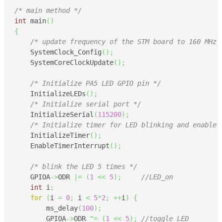
/* main method */
int
 main
(
)
{
/* update frequency of the STM board to 160 MHz 
    SystemClock_Config
(
)
;
    SystemCoreClockUpdate
(
)
;
/* Initialize PA5 LED GPIO pin */
    InitializeLEDs
(
)
;
/* Initialize serial port */
    InitializeSerial
(
115200
)
;
/* Initialize timer for LED blinking and enable 
    InitializeTimer
(
)
;
    EnableTimerInterrupt
(
)
;
/* blink the LED 5 times */
    GPIOA
->
ODR 
|=
(
1
<<
5
)
;
//LED_on
int
 i
;
for
(
i 
=
0
;
 i 
<
5
*
2
;
++
i
)
{
        ms_delay
(
100
)
;
    	GPIOA
->
ODR 
^=
(
1
<<
5
)
;
//toggle LED