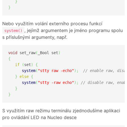
}
}
Nebo využitím volání externího procesu funkcí
, jejímž argumentem je jméno programu spolu
system()
s příslušnými argumenty, např.
void
 set_raw
(
_Bool set
)
{
if
(
set
)
{
system
(
"stty raw -echo"
)
;
// enable raw, disa
}
else
{
system
(
"stty -raw echo"
)
;
// disable raw, enab
}
}
S využitím raw režimu terminálu zjednodušíme aplikaci
pro ovládání LED na Nucleo desce