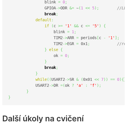
	        blink 
=
0
;
	        GPIOA
->
ODR 
&=
 ~
(
1
<<
5
)
;
//LE
break
;
default
:
if
(
c 
>=
'1'
&&
 c 
<=
'5'
)
{
	      	    blink 
=
1
;
	 	    TIM2
->
ARR 
=
 periods
[
c 
-
'1'
]
;
	            TIM2
->
EGR 
=
0x1
;
//re
}
else
{
                    ok 
=
0
;
}
break
;
}
while
(
(
USART2
->
SR 
&
(
0x01
<<
7
)
)
==
0
)
{
}
 	    USART2
->
DR 
=
(
ok 
?
'a'
:
'f'
)
;
}
}
Další úkoly na cvičení