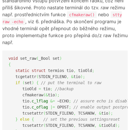
standardního vstupu potvrzení koncem řádku, což není
příliš šikovné. Proto nastate terminál do tzv.
raw
režimu
např. prostřednictvím funkce
nebo
cfmakeraw()
stty
, viz 6. přednáška. Po skončení programu je
raw -echo
vhodné terminál opět přepnout do běžného režimu,
proto implementujte funkce pro přepíná do/z raw řežimu
např.
void
 set_raw
(
_Bool set
)
{
static
struct
 termios tio
,
 tioOld
;
   tcgetattr
(
STDIN_FILENO
,
&
tio
)
;
if
(
set
)
{
// put the terminal to raw 
      tioOld 
=
 tio
;
//backup 
      cfmakeraw
(
&
tio
)
;
      tio.
c_lflag
&=
 ~ECHO
;
// assure echo is disabl
      tio.
c_oflag
|=
 OPOST
;
// enable output postpro
      tcsetattr
(
STDIN_FILENO
,
 TCSANOW
,
&
tio
)
;
}
else
{
// set the previous settingsreset
      tcsetattr
(
STDIN_FILENO
,
 TCSANOW
,
&
tioOld
)
;