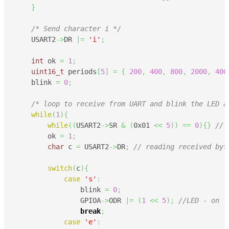
}
/* Send character i */
    USART2
->
DR 
|=
'i'
;
int
 ok 
=
1
;
uint16_t
 periods
[
5
]
=
{
200
,
400
,
800
,
2000
,
400
    blink 
=
0
;
/* loop to receive from UART and blink the LED a
while
(
1
)
{
while
(
(
USART2
->
SR 
&
(
0x01
<<
5
)
)
==
0
)
{
}
// 
        ok 
=
1
;
char
 c 
=
 USART2
->
DR
;
// reading received byt
switch
(
c
)
{
case
's'
:
                blink 
=
0
;
                GPIOA
->
ODR 
|=
(
1
<<
5
)
;
//LED - on
break
;
case
'e'
: