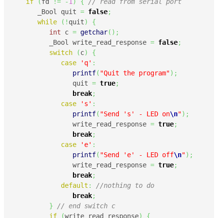
if
(
fd 
!=
-
1
)
{
// read from serial port
      _Bool quit 
=
false
;
while
(
!
quit
)
{
int
 c 
=
getchar
(
)
;
	 _Bool write_read_response 
=
false
;
switch
(
c
)
{
case
'q'
:
printf
(
"Quit the program"
)
;
	       quit 
=
true
;
break
;
case
's'
:
printf
(
"Send 's' - LED on
\n
"
)
;
	       write_read_response 
=
true
;
break
;
case
'e'
:
printf
(
"Send 'e' - LED off
\n
"
)
;
	       write_read_response 
=
true
;
break
;
default
:
//nothing to do
break
;
}
// end switch c
if
(
write_read_response
)
{