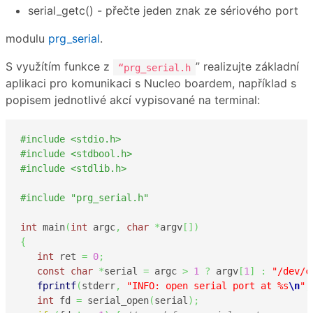
serial_getc() - přečte jeden znak ze sériového port
modulu
prg_serial
.
S využítím funkce z
” realizujte základní
“prg_serial.h
aplikaci pro komunikaci s Nucleo boardem, například s
popisem jednotlivé akcí vypisované na terminal:
#include <stdio.h>
#include <stdbool.h>
#include <stdlib.h>
#include "prg_serial.h"
int
 main
(
int
 argc
,
char
*
argv
[
]
)
{
int
 ret 
=
0
;
const
char
*
serial 
=
 argc 
>
1
?
 argv
[
1
]
:
"/dev/c
fprintf
(
stderr
,
"INFO: open serial port at %s
\n
"
,
int
 fd 
=
 serial_open
(
serial
)
;