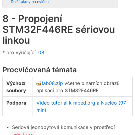
Další úkoly na cvičení
8 - Propojení
STM32F446RE sériovou
linkou
* pro vyučující:
08
Procvičovaná témata
Výchozí
lab08.zip
včetně binárních obrazů
soubory
aplikací pro STM32F446RE
Podpora
Video tutoriál k mbed.org a Nucleo (97
min)
Seriová jednobytová komunikace v prostředí
mbed.org