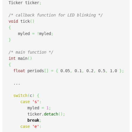
Ticker ticker
;
/* callback function for LED blinking */
void
 tick
(
)
{
    myled 
=
!
myled
;
}
/* main function */
int
 main
(
)
{
float
 periods
[
]
=
{
0.05
,
0.1
,
0.2
,
0.5
,
1.0
}
;
  ...

switch
(
c
)
{
case
's'
:
        myled 
=
1
;
        ticker.
detach
(
)
;
break
;
case
'e'
: