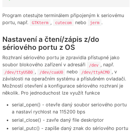
Program otestujte terminálem připojeným k seriovému
portu, např.
,
nebo
.
GTKterm
cutecom
jerm
Nastavení a čtení/zápis z/do
sériového portu z OS
Rozhraní sériového portu je zpravidla přístupné jako
soubor blokového zařízení v adresáři
, např.
/dev
,
nebo
, v
/dev/ttyUSB0
/dev/cuaU0
/dev/ttyACM0
závislosti na operačním systému a příslušném ovladači.
Možností otevření a konfigurace sériového rozhraní je
několik. Pro jednoduchost lze využít funkce
serial_open() - otevře daný soubor seriového portu
a nastaví rychlost na 115200 bps
serial_close() - zavře daný file deskriptor
serial_putc() - zapíše daný znak do sériového portu