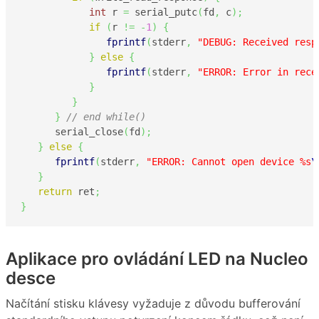
int
 r 
=
 serial_putc
(
fd
,
 c
)
;
if
(
r 
!=
-
1
)
{
fprintf
(
stderr
,
"DEBUG: Received resp
}
else
{
fprintf
(
stderr
,
"ERROR: Error in rece
}
}
}
// end while()
      serial_close
(
fd
)
;
}
else
{
fprintf
(
stderr
,
"ERROR: Cannot open device %s
\
}
return
 ret
;
}
Aplikace pro ovládání LED na Nucleo
desce
Načítání stisku klávesy vyžaduje z důvodu bufferování