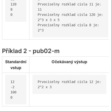
120

Prvociselny rozklad cisla 11 je:

8

11

0
Prvociselny rozklad cisla 120 je:

2^3 x 3 x 5

Prvociselny rozklad cisla 8 je:

2^3
Příklad 2 - pub02-m
Standardní
Očekávaný výstup
vstup
12

Prvociselny rozklad cisla 12 je:

-2

2^2 x 3
100

0