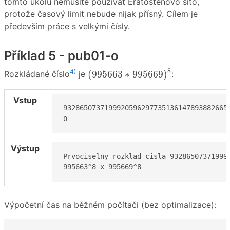
tomto úkolu nemusíte používat Eratostenovo síto,
protože časový limit nebude nijak přísný. Cílem je
především práce s velkými čísly.
Příklad 5 - pub01-o
(
995663
∗
995669
)
8
8
4)
(
995663
∗
995669
)
Rozkládané číslo
je
:
Vstup
93286507371999205962977351361478938826658
0
Výstup
Prvociselny rozklad cisla 93286507371999
995663^8 x 995669^8
Výpočetní čas na běžném počítači (bez optimalizace):