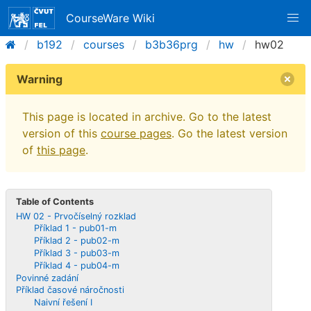
CourseWare Wiki
b192
courses
b3b36prg
hw
hw02
Warning
This page is located in archive. Go to the latest
version of this
course pages
. Go the latest version
of
this page
.
Table of Contents
HW 02 - Prvočíselný rozklad
Příklad 1 - pub01-m
Příklad 2 - pub02-m
Příklad 3 - pub03-m
Příklad 4 - pub04-m
Povinné zadání
Příklad časové náročnosti
Naivní řešení I