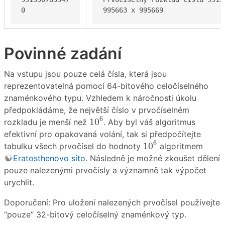
0
995663 x 995669
Povinné zadání
Na vstupu jsou pouze celá čísla, která jsou
reprezentovatelná pomocí 64-bitového celočíselného
znaménkového typu. Vzhledem k náročnosti úkolu
předpokládáme, že největší číslo v prvočíselném
10
6
6
10
rozkladu je menší než
. Aby byl váš algoritmus
efektivní pro opakovaná volání, tak si předpočítejte
10
6
6
10
tabulku všech prvočísel do hodnoty
algoritmem
Eratosthenovo síto
. Následně je možné zkoušet dělení
pouze nalezenými prvočísly a významně tak výpočet
urychlit.
Doporučení: Pro uložení nalezených prvočísel používejte
“pouze” 32-bitový celočíselný znaménkový typ.