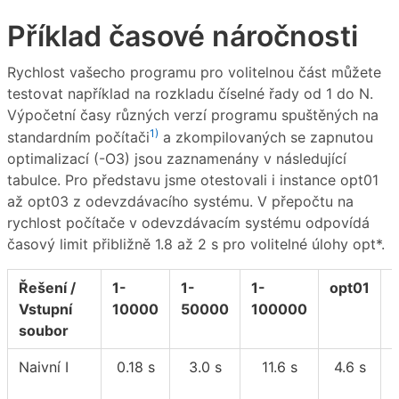
Příklad časové náročnosti
Rychlost vašecho programu pro volitelnou část můžete
testovat například na rozkladu číselné řady od 1 do N.
Výpočetní časy různých verzí programu spuštěných na
1)
standardním počítači
a zkompilovaných se zapnutou
optimalizací (-O3) jsou zaznamenány v následující
tabulce. Pro představu jsme otestovali i instance opt01
až opt03 z odevzdávacího systému. V přepočtu na
rychlost počítače v odevzdávacím systému odpovídá
časový limit přibližně 1.8 až 2 s pro volitelné úlohy opt*.
Řešení /
1-
1-
1-
opt01
Vstupní
10000
50000
100000
soubor
Naivní I
0.18 s
3.0 s
11.6 s
4.6 s