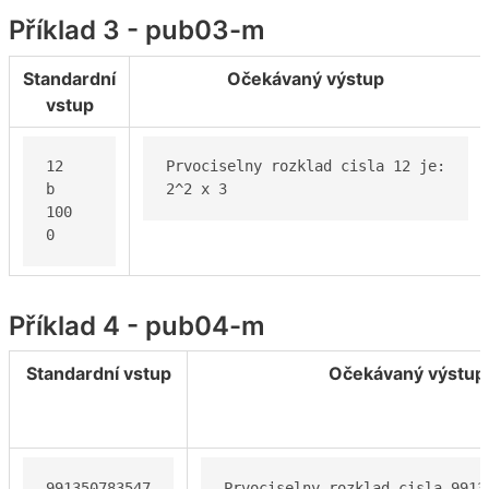
Příklad 3 - pub03-m
Standardní
Očekávaný výstup
vstup
12

Prvociselny rozklad cisla 12 je:

b

2^2 x 3
100

0
Příklad 4 - pub04-m
Standardní vstup
Očekávaný výstup
991350783547

Prvociselny rozklad cisla 99135