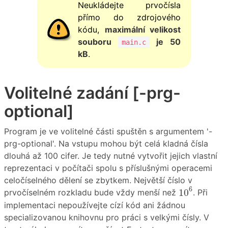
Neukládejte prvočísla
přímo do zdrojového
kódu,
maximální velikost
souboru
je 50
main.c
kB
.
Volitelné zadání [-prg-
optional]
Program je ve volitelné části spuštěn s argumentem '-
prg-optional'. Na vstupu mohou být celá kladná čísla
dlouhá až 100 cifer. Je tedy nutné vytvořit jejich vlastní
reprezentaci v počítači spolu s příslušnými operacemi
celočíselného dělení se zbytkem. Největší číslo v
10
6
6
10
prvočíselném rozkladu bude vždy menší než
. Při
implementaci nepoužívejte cízí kód ani žádnou
specializovanou knihovnu pro práci s velkými čísly. V