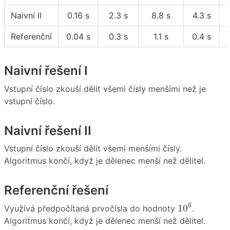
Naivní II
0.16 s
2.3 s
8.8 s
4.3 s
Referenční
0.04 s
0.3 s
1.1 s
0.4 s
Naivní řešení I
Vstupní číslo zkouší dělit všemi čísly menšími než je
vstupní číslo.
Naivní řešení II
Vstupní číslo zkouší dělit všemi menšími čísly.
Algoritmus končí, když je dělenec menší než dělitel.
Referenční řešení
10
6
6
10
Využívá předpočítaná prvočísla do hodnoty
.
Algoritmus končí, když je dělenec menší než dělitel.