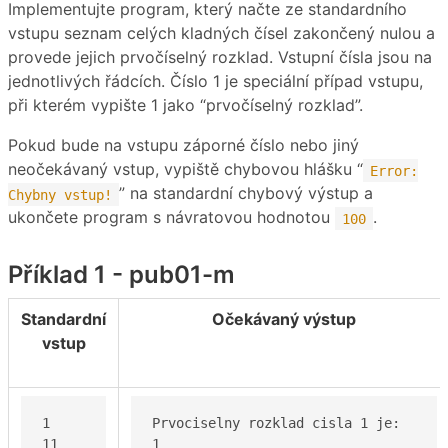
Implementujte program, který načte ze standardního
vstupu seznam celých kladných čísel zakončený nulou a
provede jejich prvočíselný rozklad. Vstupní čísla jsou na
jednotlivých řádcích. Číslo 1 je speciální případ vstupu,
při kterém vypište 1 jako “prvočíselný rozklad”.
Pokud bude na vstupu záporné číslo nebo jiný
neočekávaný vstup, vypiště chybovou hlášku “
Error:
” na standardní chybový výstup a
Chybny vstup!
ukončete program s návratovou hodnotou
.
100
Příklad 1 - pub01-m
Standardní
Očekávaný výstup
vstup
1

Prvociselny rozklad cisla 1 je:

11

1
