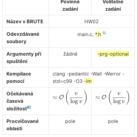
Povinné
Volitelné
zadání
zadání
Název v BRUTE
HW02
5)
Odevzdávané
main.c,
*.h
soubory
Argumenty při
žádné
-prg-optional
spuštění
Kompilace
clang -pedantic -Wall -Werror -
pomocí
std=c99 -O3
-lm
≈
O
(
v
log
v
)
≈
O
(
v
log
v
)
(
)
(
)
Očekávaná
v
v
≈
≈
O
O
log
log
časová
v
v
6)
složitost
Procvičované
pole
pole
oblasti