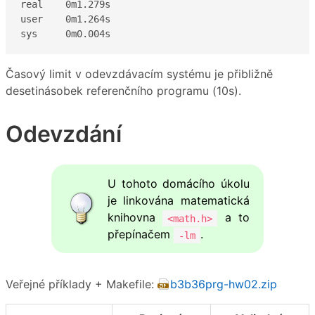
real    0m1.279s

user    0m1.264s

sys     0m0.004s
Časový limit v odevzdávacím systému je přibližně
desetinásobek referenčního programu (10s).
Odevzdání
U tohoto domácího úkolu
je linkována matematická
knihovna
a to
<math.h>
přepínačem
.
-lm
Veřejné příklady + Makefile:
b3b36prg-hw02.zip