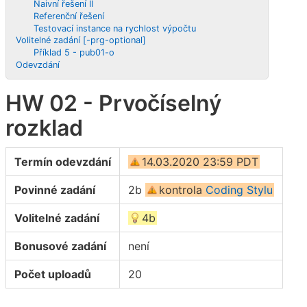
Naivní řešení II
Referenční řešení
Testovací instance na rychlost výpočtu
Volitelné zadání [-prg-optional]
Příklad 5 - pub01-o
Odevzdání
HW 02 - Prvočíselný
rozklad
Termín odevzdání
14.03.2020 23:59 PDT
Povinné zadání
2b
kontrola
Coding Stylu
Volitelné zadání
4b
Bonusové zadání
není
Počet uploadů
20