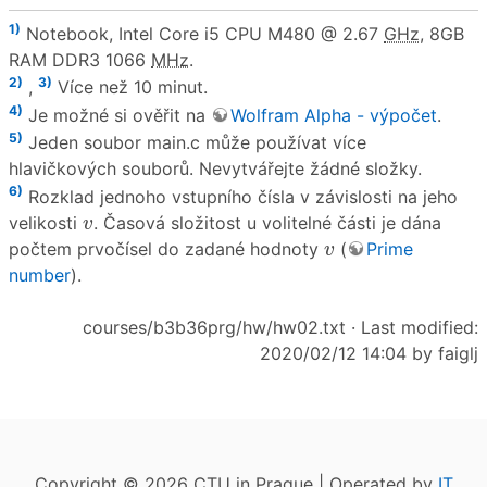
1)
Notebook, Intel Core i5 CPU M480 @ 2.67
GHz
, 8GB
RAM DDR3 1066
MHz
.
2)
3)
,
Více než 10 minut.
4)
Je možné si ověřit na
Wolfram Alpha - výpočet
.
5)
Jeden soubor main.c může používat více
hlavičkových souborů. Nevytvářejte žádné složky.
6)
Rozklad jednoho vstupního čísla v závislosti na jeho
v
velikosti
. Časová složitost u volitelné části je dána
v
v
počtem prvočísel do zadané hodnoty
(
Prime
v
number
).
courses/b3b36prg/hw/hw02.txt
· Last modified:
2020/02/12 14:04 by
faiglj
Copyright © 2026 CTU in Prague | Operated by
IT