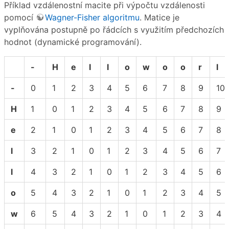
Příklad vzdálenostní macite při výpočtu vzdálenosti
pomocí
Wagner-Fisher algoritmu
. Matice je
vyplňována postupně po řádcích s využitím předchozích
hodnot (dynamické programování).
-
H
e
l
l
o
w
o
o
r
l
-
0
1
2
3
4
5
6
7
8
9
10
H
1
0
1
2
3
4
5
6
7
8
9
e
2
1
0
1
2
3
4
5
6
7
8
l
3
2
1
0
1
2
3
4
5
6
7
l
4
3
2
1
0
1
2
3
4
5
6
o
5
4
3
2
1
0
1
2
3
4
5
w
6
5
4
3
2
1
0
1
2
3
4