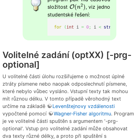
O
(
n
2
)
2
(
)
složitost
O
, viz jedno
n
studentské řešení:
for
(
int
 i 
=
0
;
 i 
<
strlen
(
text
)
;
 
Volitelné zadání (optXX) [-prg-
optional]
U volitelné části úlohu rozšiřujeme o možnost úplné
ztráty písmene nebo naopak odposlechnutí písmene,
které nebylo vůbec vysláno. Vstupní texty tak mohou
mít různou délku. V tomto případě věrohodný text
určíme na základě
Levenštejnovy vzdálenosti
vypočtené pomocí
Wagner-Fisher algoritmu
. Program
je ve volitelné části spuštěn s argumentem '-prg-
optional'. Vstup pro volitelné zadání může obsahovat
dva texty různé délky, a proto při spuštění s