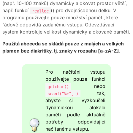
(např. 10-100 znaků) dynamicky alokovat prostor větší,
např. funkcí
() pro dvojnásobnou délku. V
realloc
programu používejte pouze množství paměti, které
řádově odpovídá zadanému vstupu. Odevzdávací
systém kontroluje velikost dynamicky alokované paměti.
Použitá abeceda se skládá pouze z malých a velkých
písmen bez diakritiky, tj. znaky v rozsahu [a-zA-Z].
Pro načítání vstupu
používejte pouze funkci
nebo
getchar()
tak,
scanf(“%c”,…)
abyste si vyzkoušeli
dynamickou alokaci
paměti podle aktuálně
potřeby odpovídající
načítanému vstupu.