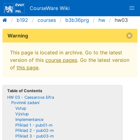
CourseWare Wiki
b192
courses
b3b36prg
hw
hw03
Warning
This page is located in archive. Go to the latest
version of this
course pages
. Go the latest version
of
this page
.
Table of Contents
HW 03 - Caesarova šifra
Povinné zadaní
Vstup
Výstup
Implementance
Příklad 1 - pub01-m
Příklad 2 - pub02-m
Příklad 3 - pub03-m