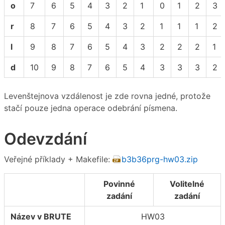
o
7
6
5
4
3
2
1
0
1
2
3
r
8
7
6
5
4
3
2
1
1
1
2
l
9
8
7
6
5
4
3
2
2
2
1
d
10
9
8
7
6
5
4
3
3
3
2
Levenštejnova vzdálenost je zde rovna jedné, protože
stačí pouze jedna operace odebrání písmena.
Odevzdání
Veřejné příklady + Makefile:
b3b36prg-hw03.zip
Povinné
Volitelné
zadání
zadání
Název v BRUTE
HW03