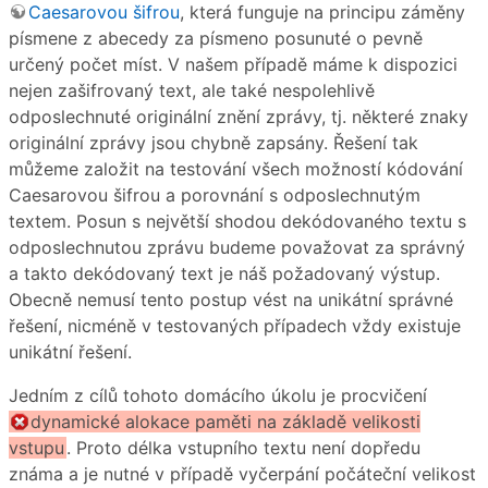
Caesarovou šifrou
, která funguje na principu záměny
písmene z abecedy za písmeno posunuté o pevně
určený počet míst. V našem případě máme k dispozici
nejen zašifrovaný text, ale také nespolehlivě
odposlechnuté originální znění zprávy, tj. některé znaky
originální zprávy jsou chybně zapsány. Řešení tak
můžeme založit na testování všech možností kódování
Caesarovou šifrou a porovnání s odposlechnutým
textem. Posun s největší shodou dekódovaného textu s
odposlechnutou zprávu budeme považovat za správný
a takto dekódovaný text je náš požadovaný výstup.
Obecně nemusí tento postup vést na unikátní správné
řešení, nicméně v testovaných případech vždy existuje
unikátní řešení.
Jedním z cílů tohoto domácího úkolu je procvičení
dynamické alokace paměti na základě velikosti
vstupu
. Proto délka vstupního textu není dopředu
známa a je nutné v případě vyčerpání počáteční velikost