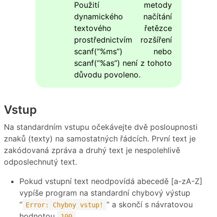
Použití metody
dynamického načítání
textového řetězce
prostřednictvím rozšíření
scanf(“%ms”) nebo
scanf(“%as”) není z tohoto
důvodu povoleno.
Vstup
Na standardním vstupu očekávejte dvě posloupnosti
znaků (texty) na samostatných řádcích. První text je
zakódovaná zpráva a druhý text je nespolehlivě
odposlechnutý text.
Pokud vstupní text neodpovídá abecedě [a-zA-Z]
vypíše program na standardní chybový výstup
“
” a skončí s návratovou
Error: Chybny vstup!
hodnotou
.
100