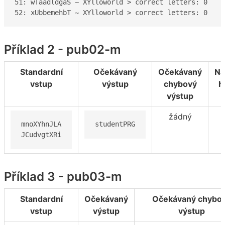
51: wTaadldgaS ~ XYlloworld > correct letters: 0

52: xUbbemehbT ~ XYlloworld > correct letters: 0
Příklad 2 - pub02-m
Standardní
Očekávaný
Očekávaný
Ná
vstup
výstup
chybový
h
výstup
žádný
mnoXYhnJLA

studentPRG
JCudvgtXRi
Příklad 3 - pub03-m
Standardní
Očekávaný
Očekávaný chybo
vstup
výstup
výstup