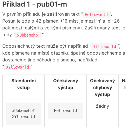
Příklad 1 - pub01-m
V prvním příkladu je zašifrován text “
”.
Helloworld
Posun je zde o 42 písmen. (16 míst je mezi 'h' a 'x'; 26
pak mezi malými a velkými písmeny). Zašifrovaný text je
tedy “
”.
xUbbemehbT
Odposlechnutý text může být například “
”,
??lloworld
kde písmena na místě otazníku špatně odposlechneme a
dostaneme jiné náhodné písmeno, například
“
”.
XYlloworld
Standardní
Očekávaný
Očekávaný
Ná
vstup
výstup
chybový
h
výstup
žádný
xUbbemehbT

Helloworld
XYlloworld