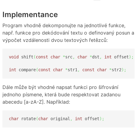
Implementance
Program vhodně dekomponujte na jednotlivé funkce,
např. funkce pro dekódování textu o definovaný posun a
výpočet vzdálenosti dvou textových řetězců:
void
 shift
(
const
char
*
src
,
char
*
dst
,
int
 offset
)
;
int
 compare
(
const
char
*
str1
,
const
char
*
str2
)
;
Dále může být vhodné napsat funkci pro šifrování
jednoho písmene, která bude respektovat zadanou
abecedu [a-zA-Z]. Například:
char
 rotate
(
char
 original
,
int
 offset
)
;