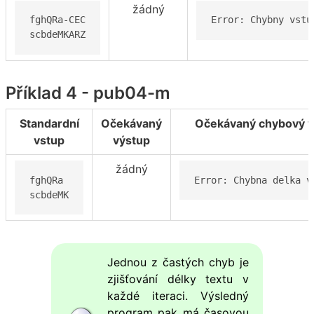
žádný
fghQRa-CEC

Error: Chybny vstu
scbdeMKARZ
Příklad 4 - pub04-m
Standardní
Očekávaný
Očekávaný chybový v
vstup
výstup
žádný
fghQRa

Error: Chybna delka v
scbdeMK
Jednou z častých chyb je
zjišťování délky textu v
každé iteraci. Výsledný
program pak má časovou