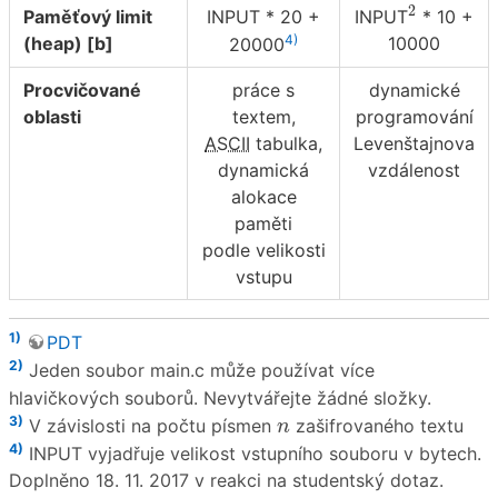
2
2
Paměťový limit
INPUT * 20 +
INPUT
* 10 +
4)
(heap) [b]
10000
20000
Procvičované
práce s
dynamické
oblasti
textem,
programování
ASCII
tabulka,
Levenštajnova
dynamická
vzdálenost
alokace
paměti
podle velikosti
vstupu
1)
PDT
2)
Jeden soubor main.c může používat více
hlavičkových souborů. Nevytvářejte žádné složky.
n
3)
V závislosti na počtu písmen
zašifrovaného textu
n
4)
INPUT vyjadřuje velikost vstupního souboru v bytech.
Doplněno 18. 11. 2017 v reakci na studentský dotaz.