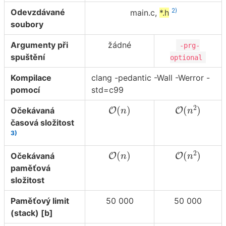
2)
Odevzdávané
main.c,
*.h
soubory
Argumenty při
žádné
-prg-
spuštění
optional
Kompilace
clang -pedantic -Wall -Werror -
pomocí
std=c99
O
(
n
2
)
O
(
n
)
2
(
)
(
)
Očekávaná
O
O
n
n
časová složitost
3)
O
(
n
2
)
O
(
n
)
2
(
)
(
)
Očekávaná
O
O
n
n
paměťová
složitost
Paměťový limit
50 000
50 000
(stack) [b]