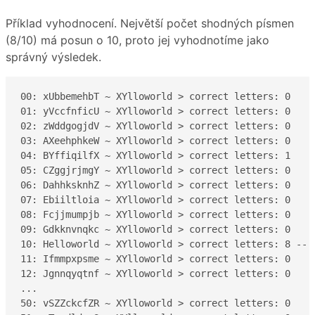
Příklad vyhodnocení. Největší počet shodných písmen
(8/10) má posun o 10, proto jej vyhodnotíme jako
správný výsledek.
00: xUbbemehbT ~ XYlloworld > correct letters: 0

01: yVccfnficU ~ XYlloworld > correct letters: 0

02: zWddgogjdV ~ XYlloworld > correct letters: 0

03: AXeehphkeW ~ XYlloworld > correct letters: 0

04: BYffiqilfX ~ XYlloworld > correct letters: 1

05: CZggjrjmgY ~ XYlloworld > correct letters: 0

06: DahhksknhZ ~ XYlloworld > correct letters: 0

07: Ebiiltloia ~ XYlloworld > correct letters: 0

08: Fcjjmumpjb ~ XYlloworld > correct letters: 0

09: Gdkknvnqkc ~ XYlloworld > correct letters: 0

10: Helloworld ~ XYlloworld > correct letters: 8 -- r
11: Ifmmpxpsme ~ XYlloworld > correct letters: 0

12: Jgnnqyqtnf ~ XYlloworld > correct letters: 0

...

50: vSZZckcfZR ~ XYlloworld > correct letters: 0
