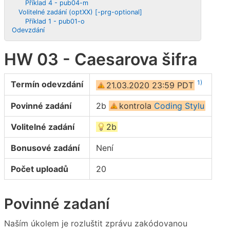
Příklad 4 - pub04-m
Volitelné zadání (optXX) [-prg-optional]
Příklad 1 - pub01-o
Odevzdání
HW 03 - Caesarova šifra
1)
Termín odevzdání
21.03.2020 23:59 PDT
Povinné zadání
2b
kontrola
Coding Stylu
Volitelné zadání
2b
Bonusové zadání
Není
Počet uploadů
20
Povinné zadaní
Naším úkolem je rozluštit zprávu zakódovanou