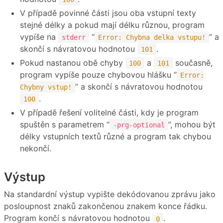
V případě povinné části jsou oba vstupní texty
stejné délky a pokud mají délku různou, program
vypíše na
“
” a
stderr
Error: Chybna delka vstupu!
skončí s návratovou hodnotou
.
101
Pokud nastanou obě chyby
a
současně,
100
101
program vypíše pouze chybovou hlášku “
Error:
” a skončí s návratovou hodnotou
Chybny vstup!
.
100
V případě řešení volitelné části, kdy je program
spuštěn s parametrem “
”, mohou být
-prg-optional
délky vstupních textů různé a program tak chybou
nekončí.
Výstup
Na standardní výstup vypište dekódovanou zprávu jako
posloupnost znaků zakončenou znakem konce řádku.
Program končí s návratovou hodnotou
.
0