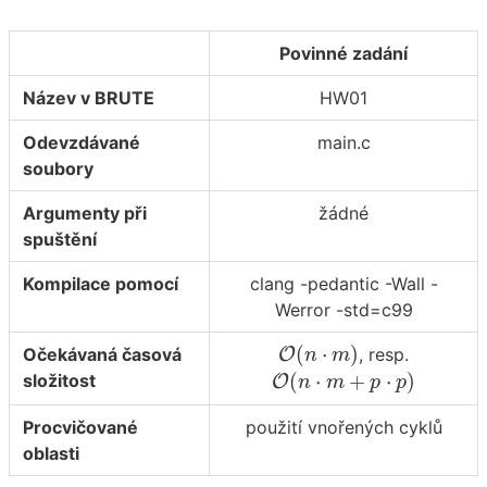
Povinné zadání
Název v BRUTE
HW01
Odevzdávané
main.c
soubory
Argumenty při
žádné
spuštění
Kompilace pomocí
clang -pedantic -Wall -
Werror -std=c99
O
(
n
⋅
m
)
(
⋅
)
Očekávaná časová
O
, resp.
n
m
O
(
n
⋅
m
+
p
⋅
p
)
(
⋅
+
⋅
)
složitost
O
n
m
p
p
Procvičované
použití vnořených cyklů
oblasti