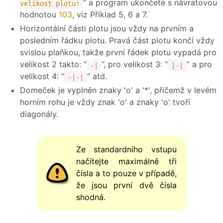
” a program ukončete s návratovou
velikost plotu!
hodnotou
103
, viz Příklad 5, 6 a 7.
Horizontální části plotu jsou vždy na prvním a
posledním řádku plotu. Pravá část plotu končí vždy
svislou plaňkou, takže první řádek plotu vypadá pro
velikost 2 takto: “
”, pro velikost 3: “
” a pro
-|
|-|
velikost 4: “
” atd.
-|-|
Domeček je vyplněn znaky 'o' a '*', přičemž v levém
horním rohu je vždy znak 'o' a znaky 'o' tvoří
diagonály.
Ze standardního vstupu
načítejte maximálně tři
čísla a to pouze v případě,
že jsou první dvě čísla
shodná.