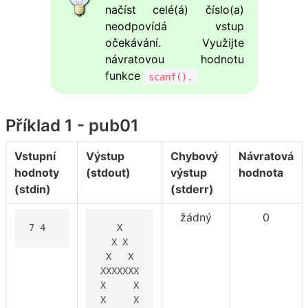
načíst celé(á) číslo(a)
neodpovídá vstup
očekávání. Využijte
návratovou hodnotu
funkce
scanf().
Příklad 1 - pub01
Vstupní
Výstup
Chybový
Návratová
hodnoty
(stdout)
výstup
hodnota
(stdin)
(stderr)
žádný
0
7 4
   X

  X X

 X   X

XXXXXXX

X     X

X     X
