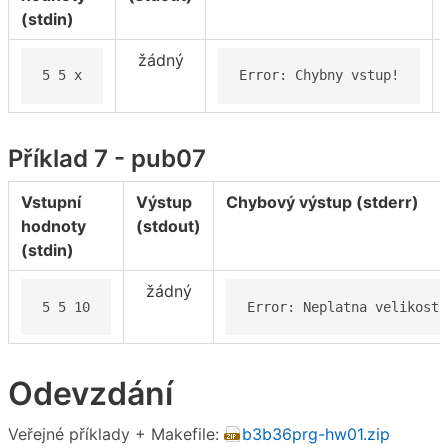
(stdin)
žádný
5 5 x
Error: Chybny vstup!
Příklad 7 - pub07
Vstupní
Výstup
Chybový výstup (stderr)
hodnoty
(stdout)
(stdin)
žádný
5 5 10
Error: Neplatna velikost 
Odevzdání
Veřejné příklady + Makefile:
b3b36prg-hw01.zip