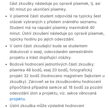
část zkoušky následuje po opravě písemek, tj. asi
60 minut po ukončení písemky.
V písemné části student odpovídá na typicky šest
otázek vybraných z předem známého seznamu.
Student má na napsání písemky maximálně 40
minut. Ústní zkoušení následuje po opravě písemek,
typicky hodinu po jejich odevzdání.
V ústní části zkoušející bude se studentem
diskutovat o eseji, odevzdaném semestrálním
projektu a klást doplňující otázky.
Bodové hodnocení jednotlivých částí zkoušky:
písemka 48 bodů, esej 20 bodů, fotografický
projekt 32 bodů (hodnoceno magistrem Sejkotem u
zkoušky). Zároveň se ke zkouškovému hodnocení
připočítává případná sankce až 18 bodů za pozdní
odevzdání úloh a projektu, viz. sekce věnovaná
projektu
.
Ústní zkouška může výsledné hodnocení