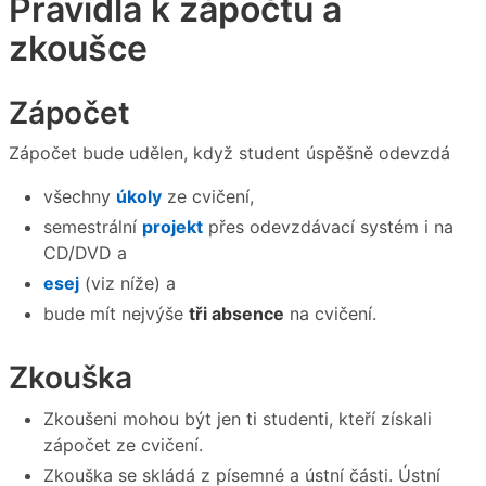
Pravidla k zápočtu a
zkoušce
Zápočet
Zápočet bude udělen, když student úspěšně odevzdá
všechny
úkoly
ze cvičení,
semestrální
projekt
přes odevzdávací systém i na
CD/DVD a
esej
(viz níže) a
bude mít nejvýše
tři absence
na cvičení.
Zkouška
Zkoušeni mohou být jen ti studenti, kteří získali
zápočet ze cvičení.
Zkouška se skládá z písemné a ústní části. Ústní