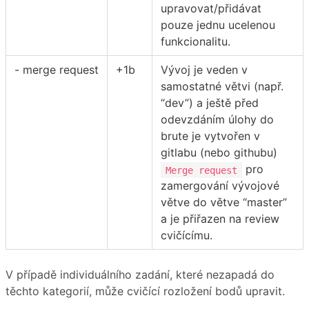
upravovat/přidávat
pouze jednu ucelenou
funkcionalitu.
- merge request
+1b
Vývoj je veden v
samostatné větvi (např.
“dev”) a ještě před
odevzdáním úlohy do
brute je vytvořen v
gitlabu (nebo githubu)
pro
Merge request
zamergování vývojové
větve do větve “master”
a je přiřazen na review
cvičícímu.
V případě individuálního zadání, které nezapadá do
těchto kategorií, může cvičící rozložení bodů upravit.