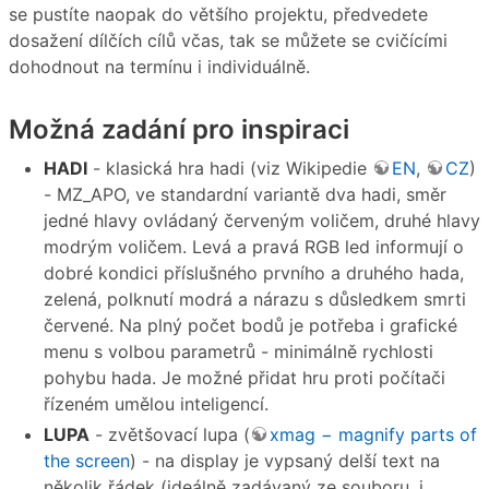
se pustíte naopak do většího projektu, předvedete
dosažení dílčích cílů včas, tak se můžete se cvičícími
dohodnout na termínu i individuálně.
Možná zadání pro inspiraci
HADI
- klasická hra hadi (viz Wikipedie
EN
,
CZ
)
- MZ_APO, ve standardní variantě dva hadi, směr
jedné hlavy ovládaný červeným voličem, druhé hlavy
modrým voličem. Levá a pravá RGB led informují o
dobré kondici příslušného prvního a druhého hada,
zelená, polknutí modrá a nárazu s důsledkem smrti
červené. Na plný počet bodů je potřeba i grafické
menu s volbou parametrů - minimálně rychlosti
pohybu hada. Je možné přidat hru proti počítači
řízeném umělou inteligencí.
LUPA
- zvětšovací lupa (
xmag − magnify parts of
the screen
) - na display je vypsaný delší text na
několik řádek (ideálně zadávaný ze souboru, i