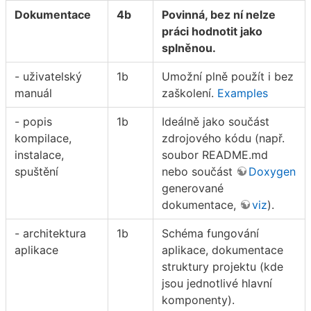
Dokumentace
4b
Povinná, bez ní nelze
práci hodnotit jako
splněnou.
- uživatelský
1b
Umožní plně použít i bez
manuál
zaškolení.
Examples
- popis
1b
Ideálně jako součást
kompilace,
zdrojového kódu (např.
instalace,
soubor README.md
spuštění
nebo součást
Doxygen
generované
dokumentace,
viz
).
- architektura
1b
Schéma fungování
aplikace
aplikace, dokumentace
struktury projektu (kde
jsou jednotlivé hlavní
komponenty).