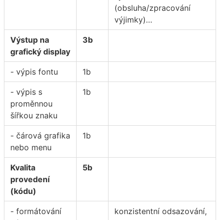
(obsluha/zpracování
výjimky)…
Výstup na
3b
grafický display
- výpis fontu
1b
- výpis s
1b
proměnnou
šířkou znaku
- čárová grafika
1b
nebo menu
Kvalita
5b
provedení
(kódu)
- formátování
konzistentní odsazování,