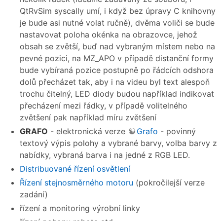
QtRvSim syscally umí, i když bez úpravy C knihovny
je bude asi nutné volat ručně), dvěma voliči se bude
nastavovat poloha okénka na obrazovce, jehož
obsah se zvětší, buď nad vybraným místem nebo na
pevné pozici, na MZ_APO v případě distanční formy
bude vybíraná pozice postupně po řádcích odshora
dolů přecházet tak, aby i na videu byl text alespoň
trochu čitelný, LED diody budou například indikovat
přecházení mezi řádky, v případě volitelného
zvětšení pak například míru zvětšení
GRAFO
- elektronická verze
Grafo
- povinný
textový výpis polohy a vybrané barvy, volba barvy z
nabídky, vybraná barva i na jedné z RGB LED.
Distribuované řízení osvětlení
Řízení stejnosměrného motoru
(pokročilejší verze
zadání)
řízení a monitoring výrobní linky