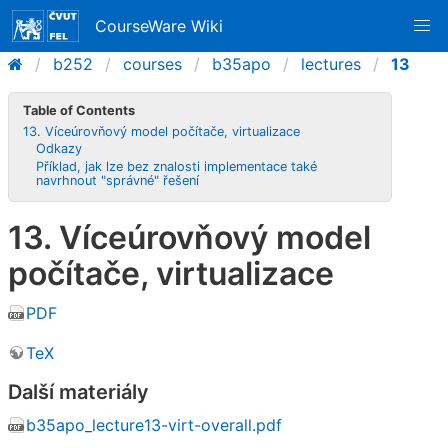
CourseWare Wiki
b252
courses
b35apo
lectures
13
Table of Contents
13. Víceúrovňový model počítače, virtualizace
Odkazy
Příklad, jak lze bez znalosti implementace také
navrhnout "správné" řešení
13. Víceúrovňový model
počítače, virtualizace
PDF
TeX
Další materiály
b35apo_lecture13-virt-overall.pdf