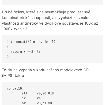
Druhé řešení, které sice neumožňuje předvést své
kombinatorické schopnosti, ale vychází ze znalosti
vlastností aritmetiky ve dvojkové soustavě, je 100x až
1000x rychlejší.
int concat16(int h, int l)

{

  return (h<<8)|l;

}
To druhé vypadá v kódu našeho modelovévo CPU
(MIPS) takto
concat16:

        sll     v0,a0,0x8

        jr      ra

        or      v0,a1,v0