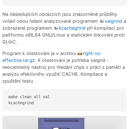
Na následujících obrázcích jsou znázorněné průběhy
volání obou řešení analyzované programem
valgrind
a
zobrazené programem
kcachegrind
při kompilaci pro
paltformu x86_64 GNU/Linux a statickém linkování proti
GLibC.
Program k otestování je v archivu
right-vs-
effective.tar.gz
. K otestování je potřeba valgrid -
neocenitelný nástroj pro hledání chyb v práci s pamětí a
analýzu efektivního využití CACHE. Kompilace a
zpuštění testu
make clean all val

kcachegrind