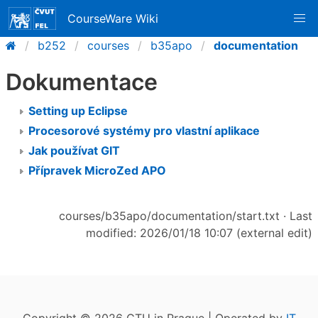
CourseWare Wiki
b252
courses
b35apo
documentation
Dokumentace
Setting up Eclipse
Procesorové systémy pro vlastní aplikace
Jak používat GIT
Přípravek MicroZed APO
courses/b35apo/documentation/start.txt
· Last
modified: 2026/01/18 10:07 (external edit)
Copyright © 2026 CTU in Prague | Operated by
IT