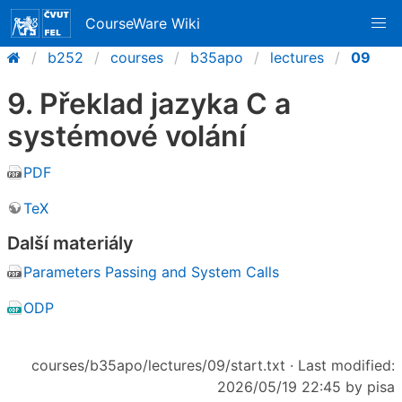
CourseWare Wiki
b252
courses
b35apo
lectures
09
9. Překlad jazyka C a
systémové volání
PDF
TeX
Další materiály
Parameters Passing and System Calls
ODP
courses/b35apo/lectures/09/start.txt
· Last modified:
2026/05/19 22:45 by
pisa