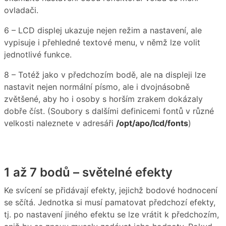
ovladači.
6 – LCD displej ukazuje nejen režim a nastavení, ale
vypisuje i přehledné textové menu, v němž lze volit
jednotlivé funkce.
8 – Totéž jako v předchozím bodě, ale na displeji lze
nastavit nejen normální písmo, ale i dvojnásobně
zvětšené, aby ho i osoby s horším zrakem dokázaly
dobře číst. (Soubory s dalšími definicemi fontů v různé
velkosti naleznete v adresáři
/opt/apo/lcd/fonts
)
1 až 7 bodů – světelné efekty
Ke svícení se přidávají efekty, jejichž bodové hodnocení
se sčítá. Jednotka si musí pamatovat předchozí efekty,
tj. po nastavení jiného efektu se lze vrátit k předchozím,