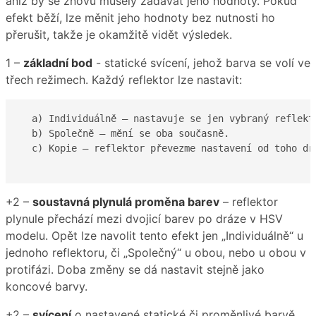
aniž by se znovu musely zadávat jeho hodnoty. Pokud
efekt běží, lze měnit jeho hodnoty bez nutnosti ho
přerušit, takže je okamžitě vidět výsledek.
1 –
základní bod
- statické svícení, jehož barva se volí ve
třech režimech. Každý reflektor lze nastavit:
  a) Individuálně – nastavuje se jen vybraný reflekto
  b) Společně – mění se oba současně.

  c) Kopie – reflektor převezme nastavení od toho dru
+2 –
soustavná plynulá proměna barev
– reflektor
plynule přechází mezi dvojicí barev po dráze v HSV
modelu. Opět lze navolit tento efekt jen „Individuálně“ u
jednoho reflektoru, či „Společný“ u obou, nebo u obou v
protifázi. Doba změny se dá nastavit stejně jako
koncové barvy.
+2 –
svícení
o nastavené statické či proměnlivé barvě