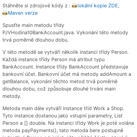
Stáhněte si zdrojové kódy z :
lokální kopie ZDE
,
Maven verze
Spusťte main metodu třídy
PJVHodina10BankAccount.java. Vykonání této metody
trvá poměrně dlouhou dobu.
V této metodě se vytváří několik instancí třídy Person.
Každá instance třídy Person má atribut typu
BankAccount. Instance třídy BankAccount představuje
bankovní účet. Bankovní účet má metody addAmount a
getBalance, vykonání těchto metod trvá poměrně
dlouhou dobu, což způsobuje dlouhé trvání main
metody.
Metoda main dále vytváří instance tříd Work a Shop.
Tyto instance dostanou jako vstupní parametry, List
Person a [] double. Na instanci třídy Work je poté volána
metoda payPayments(), tato metoda bere postupně