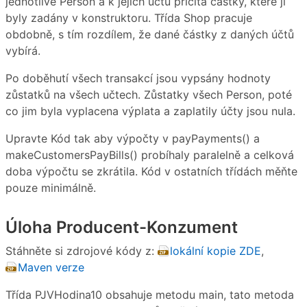
jednotlivé Person a k jejich účtu přičítá částky, které ji
byly zadány v konstruktoru. Třída Shop pracuje
obdobně, s tím rozdílem, že dané částky z daných účtů
vybírá.
Po doběhutí všech transakcí jsou vypsány hodnoty
zůstatků na všech učtech. Zůstatky všech Person, poté
co jim byla vyplacena výplata a zaplatily účty jsou nula.
Upravte Kód tak aby výpočty v payPayments() a
makeCustomersPayBills() probíhaly paralelně a celková
doba výpočtu se zkrátila. Kód v ostatních třídách měňte
pouze minimálně.
Úloha Producent-Konzument
Stáhněte si zdrojové kódy z:
lokální kopie ZDE
,
Maven verze
Třída PJVHodina10 obsahuje metodu main, tato metoda