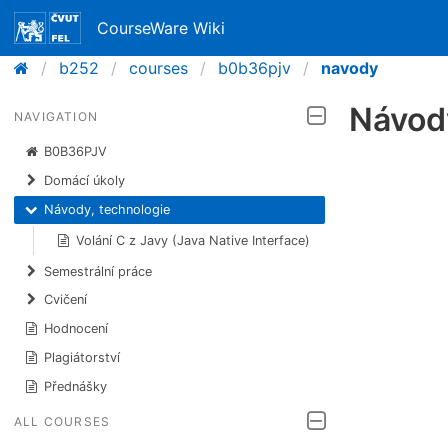
CourseWare Wiki
b252
courses
b0b36pjv
navody
Návody
NAVIGATION
B0B36PJV
Domácí úkoly
Návody, technologie
Volání C z Javy (Java Native Interface)
Semestrální práce
Cvičení
Hodnocení
Plagiátorství
Přednášky
ALL COURSES